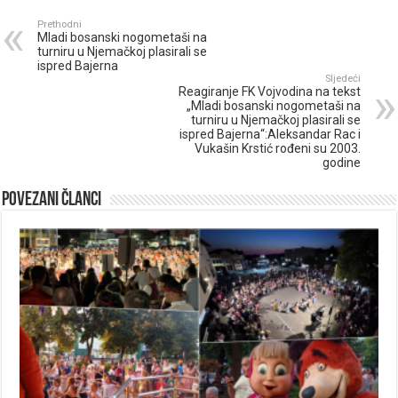
Prethodni
Mladi bosanski nogometaši na
turniru u Njemačkoj plasirali se
ispred Bajerna
Sljedeći
Reagiranje FK Vojvodina na tekst
„Mladi bosanski nogometaši na
turniru u Njemačkoj plasirali se
ispred Bajerna“:Aleksandar Rac i
Vukašin Krstić rođeni su 2003.
godine
Povezani članci