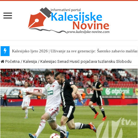
Kalesijsko ljeto 2026 | Uživanje za sve generacije: Šarenko zabavio mališa
Početna
/
Kalesija
/
Kalesijac Senad Husić pojačava tuzlansku Slobodu