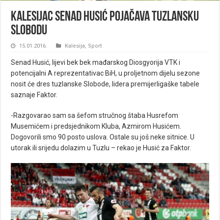
Kalesijac Senad Husić pojačava tuzlansku
Slobodu
15.01.2016.
Kalesija
,
Sport
Senad Husić, lijevi bek bek mađarskog Diosgyorija VTK i
potencijalni A reprezentativac BiH, u proljetnom dijelu sezone
nosit će dres tuzlanske Slobode, lidera premijerligaške tabele
saznaje Faktor.
-Razgovarao sam sa šefom stručnog štaba Husrefom
Musemićem i predsjednikom Kluba, Azmirom Husićem.
Dogovorili smo 90 posto uslova. Ostale su još neke sitnice. U
utorak ili srijedu dolazim u Tuzlu – rekao je Husić za Faktor.