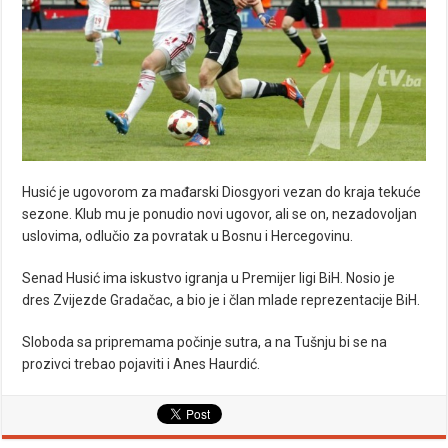
Husić je ugovorom za mađarski Diosgyori vezan do kraja tekuće
sezone. Klub mu je ponudio novi ugovor, ali se on, nezadovoljan
uslovima, odlučio za povratak u Bosnu i Hercegovinu.
Senad Husić ima iskustvo igranja u Premijer ligi BiH. Nosio je
dres Zvijezde Gradačac, a bio je i član mlade reprezentacije BiH.
Sloboda sa pripremama počinje sutra, a na Tušnju bi se na
prozivci trebao pojaviti i Anes Haurdić.