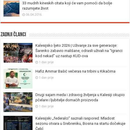
33 mudrih kineskih citata koji će vam pomoći da bolje
razumijete život
06.04.2016.
Zadnji članci
Kalesijsko ljeto 2026 | Uživanje za sve generacije:
Šarenko zabavio mališane, odrasli uživali na “Igranci
kod nekad” uz nastup KUD-ova
1 dan prije
Hafiz Ammar Bašić večeras na tribini u Kikačima
1 dan prije
Drugi sajam meda i zdravog življenja u Kalesiji okupio
pčelare i ljubitelje domaćih proizvoda
1 dan prije
Kalesijski „federalci“ saznali raspored: Mladost
sezonu otvara u Srebreniku, Bosna na startu dočekuje
Čelić