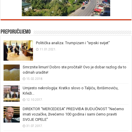
Preporučujemo
Politička analiza: Trumpizam i “srpski svijet”
11.01.2021.
Smrznite limun! Dobro ste pročitali! Ovo je dobar razlog da to
odmah uradite!
15.02.2018.
Umjesto nekrologija: Kratko slovo o Taljiću, Ibrišimoviću,
Krleži…
12.10.2017.
DIREKTOR “MERCEDESA” PREDVIĐA BUDUĆNOST “Nećemo
imati vozačke, živećemo 100 godina i sami ćemo praviti
SVOJE CIPELE”
31.07.2017.