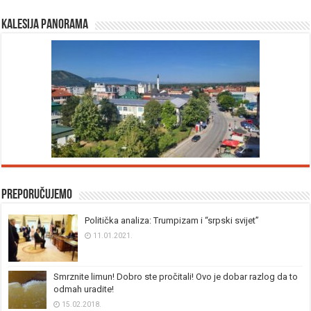
Kalesija panorama
Preporučujemo
Politička analiza: Trumpizam i “srpski svijet”
11.01.2021.
Smrznite limun! Dobro ste pročitali! Ovo je dobar razlog da to
odmah uradite!
15.02.2018.