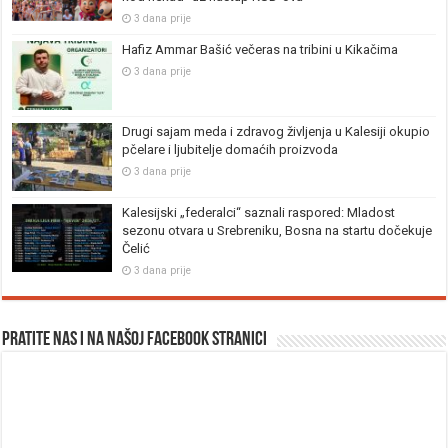
3 dana prije
Hafiz Ammar Bašić večeras na tribini u Kikačima
3 dana prije
Drugi sajam meda i zdravog življenja u Kalesiji okupio
pčelare i ljubitelje domaćih proizvoda
3 dana prije
Kalesijski „federalci“ saznali raspored: Mladost
sezonu otvara u Srebreniku, Bosna na startu dočekuje
Čelić
3 dana prije
Pratite nas i na našoj facebook stranici