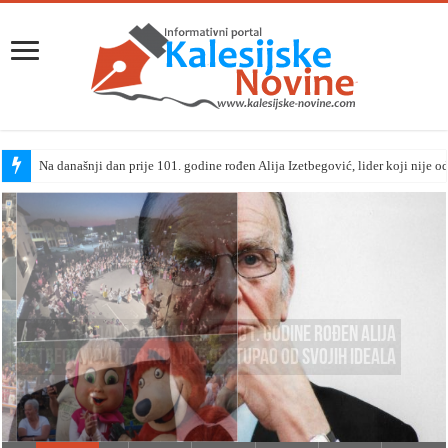
Na današnji dan prije 101. godine rođen Alija Izetbegović, lider koji nije o