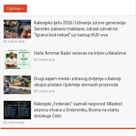
Opširnije »
Kalesijsko ljeto 2026 | Uživanje za sve generacije:
Šarenko zabavio mališane, odrasli uživali na
“Igranci kod nekad” uz nastup KUD-ova
3 dana prije
Hafiz Ammar Bašić večeras na tribini u Kikačima
3 dana prije
Drugi sajam meda i zdravog življenja u Kalesiji
okupio pčelare i ljubitelje domaćih proizvoda
3 dana prije
Kalesijski „federalci“ saznali raspored: Mladost
sezonu otvara u Srebreniku, Bosna na startu
dočekuje Čelić
3 dana prije