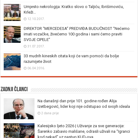
Umjesto nekrologija: Kratko slovo o Taljiću, Ibrišimoviću,
Krleži…
12.10.2017.
DIREKTOR “MERCEDESA” PREDVIĐA BUDUĆNOST “Nećemo
imati vozačke, živećemo 100 godina i sami ćemo praviti
SVOJE CIPELE”
31.07.2017.
33 mudrih kineskih citata koji će vam pomoći da bolje
razumijete život
06.04.2016.
Zadnji članci
Na današnji dan prije 101. godine rođen Alija
Izetbegović, lider koji nije odstupao od svojih ideala
2 dana prije
Kalesijsko ljeto 2026 | Uživanje za sve generacije:
Šarenko zabavio mališane, odrasli uživali na “Igranci
kod nekad” uz nastup KUD-ova