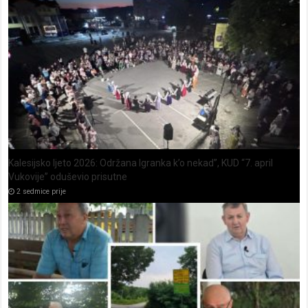
Kalesijsko ljeto 2026: Održana Igranka k’o nekad”, KUD “7. april
Vukovije” oduševio prisutne
2 sedmice prije