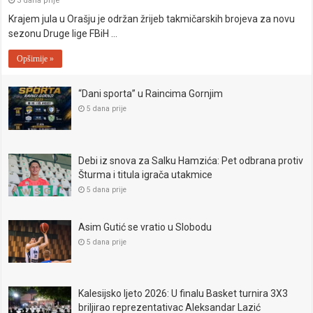
3 dana prije
Krajem jula u Orašju je održan žrijeb takmičarskih brojeva za novu
sezonu Druge lige FBiH …
Opširnije »
“Dani sporta” u Raincima Gornjim
5 dana prije
Debi iz snova za Salku Hamzića: Pet odbrana protiv
Šturma i titula igrača utakmice
5 dana prije
Asim Gutić se vratio u Slobodu
5 dana prije
Kalesijsko ljeto 2026: U finalu Basket turnira 3X3
briljirao reprezentativac Aleksandar Lazić