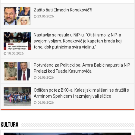
Zašto šuti Elmedin Konaković?!
23.06.2026.
Nastavlja se rasulo u NiP-u: “Otišli smo iz NiP-a
svojom voljom. Konaković je kapetan broda koji
tone, dok putnicima svira violinu.”
18.06.2026.
Potvrđeno za Politicki.ba: Amra Babić napustila NiP.
Prelazi kod Fuada Kasumovića
06.06.2026.
Odličan potez BKC-a: Kalesijski mališani se družili s
Arminom Spahićem i razmjenjivali sličice
06.06.2026.
Kultura