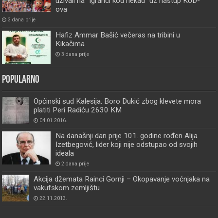
uživali na “Igranci kod nekad” uz nastup KUD-
ova
3 dana prije
Hafiz Ammar Bašić večeras na tribini u
Kikačima
3 dana prije
Popularno
Općinski sud Kalesija: Boro Dukić zbog klevete mora
platiti Peri Radiću 2630 KM
04.01.2016.
Na današnji dan prije 101. godine rođen Alija
Izetbegović, lider koji nije odstupao od svojih
ideala
2 dana prije
Akcija džemata Rainci Gornji – Okopavanje voćnjaka na
vakufskom zemljištu
22.11.2013.