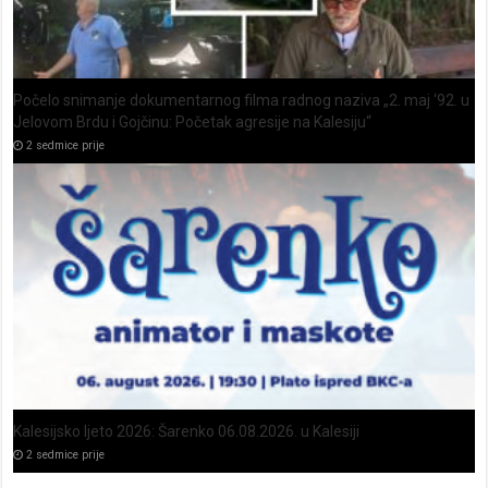
Počelo snimanje dokumentarnog filma radnog naziva „2. maj ‘92. u
Jelovom Brdu i Gojčinu: Početak agresije na Kalesiju“
2 sedmice prije
Kalesijsko ljeto 2026: Šarenko 06.08.2026. u Kalesiji
2 sedmice prije