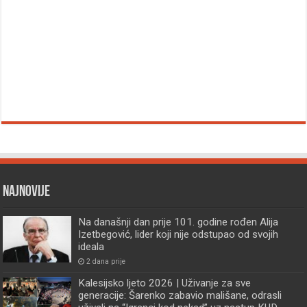
Najnovije
Na današnji dan prije 101. godine rođen Alija
Izetbegović, lider koji nije odstupao od svojih
ideala
2 dana prije
Kalesijsko ljeto 2026 | Uživanje za sve
generacije: Šarenko zabavio mališane, odrasli