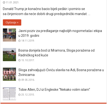
11.01.2021.
Donald Trump je konačno bacio bijeli peškir i pomirio se
sa činjenicom da neće dobiti drugi predsjednički mandat. …
Opširnije »
Javni poziv za predlaganje najboljih nogometaša i ekipa
u 2019. godini
18.11.2019.
Bosna donijela bod iz Mramora, Sloga poražena od
Radničkog kod kuće
15.10.2017.
Sloga zahvaljujući Ćiviću slavila na Adi, Bosna poražena u
Živinicama
09.05.2016.
Tobie Allen, DJ iz Engleske:“Nekako volim islam“
25.12.2015.