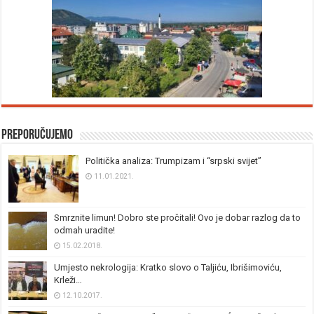
Preporučujemo
Politička analiza: Trumpizam i “srpski svijet”
11.01.2021.
Smrznite limun! Dobro ste pročitali! Ovo je dobar razlog da to
odmah uradite!
15.02.2018.
Umjesto nekrologija: Kratko slovo o Taljiću, Ibrišimoviću,
Krleži…
12.10.2017.