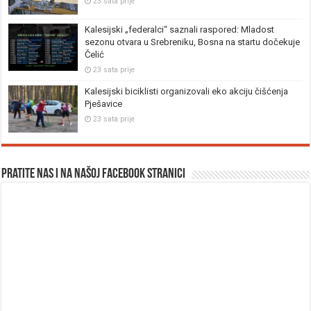
23 sata prije
Kalesijski „federalci“ saznali raspored: Mladost
sezonu otvara u Srebreniku, Bosna na startu dočekuje
Čelić
23 sata prije
Kalesijski biciklisti organizovali eko akciju čišćenja
Pješavice
23 sata prije
Pratite nas i na našoj facebook stranici