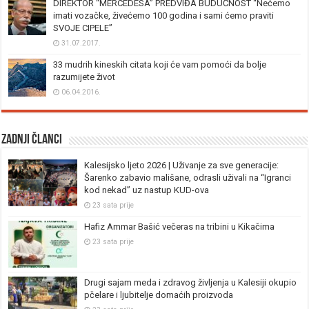
DIREKTOR “MERCEDESA” PREDVIĐA BUDUĆNOST “Nećemo
imati vozačke, živećemo 100 godina i sami ćemo praviti
SVOJE CIPELE”
31.07.2017.
33 mudrih kineskih citata koji će vam pomoći da bolje
razumijete život
06.04.2016.
Zadnji članci
Kalesijsko ljeto 2026 | Uživanje za sve generacije:
Šarenko zabavio mališane, odrasli uživali na “Igranci
kod nekad” uz nastup KUD-ova
23 sata prije
Hafiz Ammar Bašić večeras na tribini u Kikačima
23 sata prije
Drugi sajam meda i zdravog življenja u Kalesiji okupio
pčelare i ljubitelje domaćih proizvoda