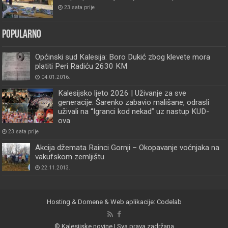
23 sata prije
Popularno
Općinski sud Kalesija: Boro Dukić zbog klevete mora
platiti Peri Radiću 2630 KM
04.01.2016.
Kalesijsko ljeto 2026 | Uživanje za sve
generacije: Šarenko zabavio mališane, odrasli
uživali na “Igranci kod nekad” uz nastup KUD-
ova
23 sata prije
Akcija džemata Rainci Gornji – Okopavanje voćnjaka na
vakufskom zemljištu
22.11.2013.
Hosting & Domene & Web aplikacije: Codelab
© Kalesijske novine | Sva prava zadržana