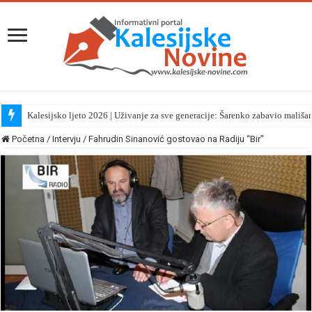
Kalesijsko ljeto 2026 | Uživanje za sve generacije: Šarenko zabavio mališa
Početna
/
Intervju
/
Fahrudin Sinanović gostovao na Radiju “Bir”