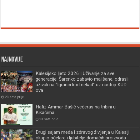
Najnovije
Kalesijsko ljeto 2026 | Uživanje za sve
generacije: Šarenko zabavio mališane, odrasli
uživali na “Igranci kod nekad” uz nastup KUD-
ova
23 sata prije
Hafiz Ammar Bašić večeras na tribini u
Kikačima
23 sata prije
Drugi sajam meda i zdravog življenja u Kalesiji
okupio pčelare i ljubitelje domaćih proizvoda