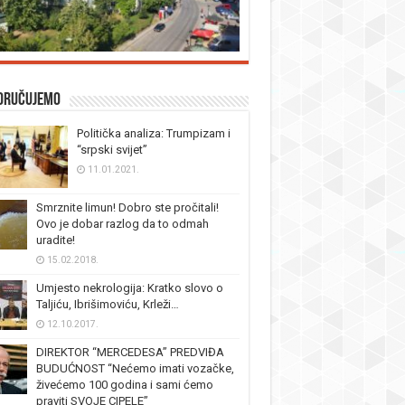
oručujemo
Politička analiza: Trumpizam i
“srpski svijet”
11.01.2021.
Smrznite limun! Dobro ste pročitali!
Ovo je dobar razlog da to odmah
uradite!
15.02.2018.
Umjesto nekrologija: Kratko slovo o
Taljiću, Ibrišimoviću, Krleži…
12.10.2017.
DIREKTOR “MERCEDESA” PREDVIĐA
BUDUĆNOST “Nećemo imati vozačke,
živećemo 100 godina i sami ćemo
praviti SVOJE CIPELE”