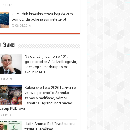
.07.2017.
33 mudrih kineskih citata koji će vam
pomoći da bolje razumijete život
06.04.2016.
i članci
Na današnji dan prije 101.
godine rođen Alija Izetbegović,
lider koji nije odstupao od
svojih ideala
ata prije
Kalesijsko ljeto 2026 | Uživanje
za sve generacije: Šarenko
zabavio mališane, odrasli
uživali na “Igranci kod nekad”
nastup KUD-ova
dan prije
Hafiz Ammar Bašić večeras na
tribini u Kikačima