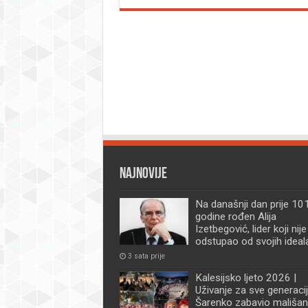
Najnovije
Na današnji dan prije 101
godine rođen Alija
Izetbegović, lider koji nije
odstupao od svojih ideal
3 sata prije
Kalesijsko ljeto 2026 |
Uživanje za sve generacij
Šarenko zabavio mališan