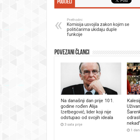
Podijeli
Prethodni
Komisija usvojila zakon kojim se
političarima ukidaju duple
funkcije
Povezani članci
Na današnji dan prije 101.
Kalesi
godine rođen Alija
Uživan
Izetbegović, lider koji nije
Šaren
odstupao od svojih ideala
odrasl
nekad
3 sata prije
1 dan