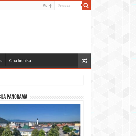
ju
Crna hronika
sija panorama