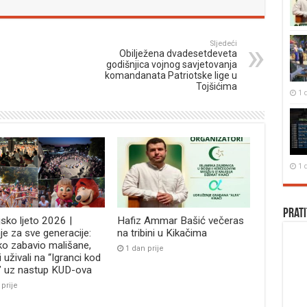
Sljedeći
Obilježena dvadesetdeveta
godišnjica vojnog savjetovanja
komandanata Patriotske lige u
Tojšićima
1 
1 
Prati
jsko ljeto 2026 |
Hafiz Ammar Bašić večeras
je za sve generacije:
na tribini u Kikačima
ko zabavio mališane,
1 dan prije
i uživali na “Igranci kod
” uz nastup KUD-ova
 prije