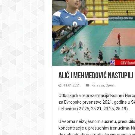
Alić i Mehmedović nastupili
11.01.2021.
Kalesija
,
Sport
Odbojkaška reprezentacija Bosne i Herce
za Evropsko prvenstvo 2021. godine u Sk
setovima (27:25, 25:21, 23:25, 25:19).
U veoma neizvjesnom susretu, presudilo 
koncentracije u presudnim trenucima. Na
do pobjede da su imali više sigurnosti k