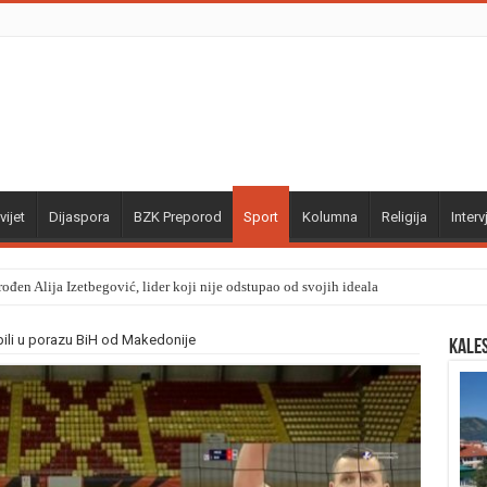
vijet
Dijaspora
BZK Preporod
Sport
Kolumna
Religija
Interv
ođen Alija Izetbegović, lider koji nije odstupao od svojih ideala
ili u porazu BiH od Makedonije
Kale