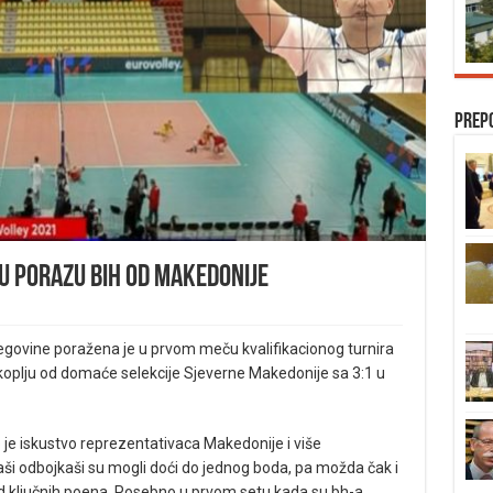
Prep
 u porazu BiH od Makedonije
govine poražena je u prvom meču kvalifikacionog turnira
oplju od domaće selekcije Sjeverne Makedonije sa 3:1 u
je iskustvo reprezentativaca Makedonije i više
ši odbojkaši su mogli doći do jednog boda, pa možda čak i
od ključnih poena. Posebno u prvom setu kada su bh-a