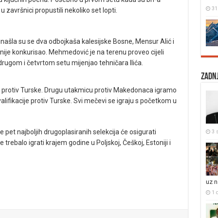
31
u završnici propustili nekoliko set lopti.
našla su se dva odbojkaša kalesijske Bosne, Mensur Alić i
ije konkurisao. Mehmedović je na terenu proveo cijeli
 drugom i četvrtom setu mijenjao tehničara Ilića.
Zadnj
ra protiv Turske. Drugu utakmicu protiv Makedonaca igramo
lifikacije protiv Turske. Svi mečevi se igraju s početkom u
 pet najboljih drugoplasiranih selekcija će osigurati
3 s
rebalo igrati krajem godine u Poljskoj, Češkoj, Estoniji i
uz 
1 