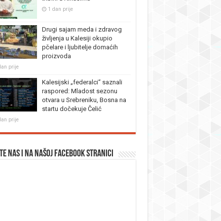
1 dan prije
Drugi sajam meda i zdravog
življenja u Kalesiji okupio
pčelare i ljubitelje domaćih
proizvoda
dan prije
Kalesijski „federalci“ saznali
raspored: Mladost sezonu
otvara u Srebreniku, Bosna na
startu dočekuje Čelić
dan prije
te nas i na našoj facebook stranici