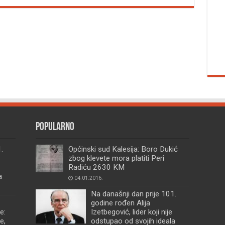
Popularno
.
Općinski sud Kalesija: Boro Dukić
zbog klevete mora platiti Peri
Radiću 2630 KM
a
04.01.2016.
Na današnji dan prije 101.
godine rođen Alija
e:
Izetbegović, lider koji nije
e,
odstupao od svojih ideala