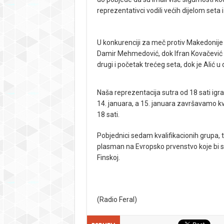
reprezentativci vodili većih dijelom seta i 
U konkurenciji za meč protiv Makedonije 
Damir Mehmedović, dok Ifran Kovačević n
drugi i početak trećeg seta, dok je Alić u
Naša reprezentacija sutra od 18 sati ig
14. januara, a 15. januara završavamo kva
18 sati.
Pobjednici sedam kvalifikacionih grupa, te
plasman na Evropsko prvenstvo koje bi se t
Finskoj.
(Radio Feral)