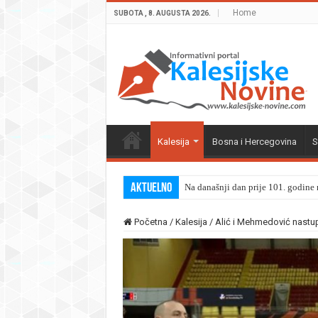
Home
SUBOTA , 8. AUGUSTA 2026.
Kalesija
Bosna i Hercegovina
S
Aktuelno
Na današnji dan prije 101. godine r
Početna
/
Kalesija
/
Alić i Mehmedović nastup