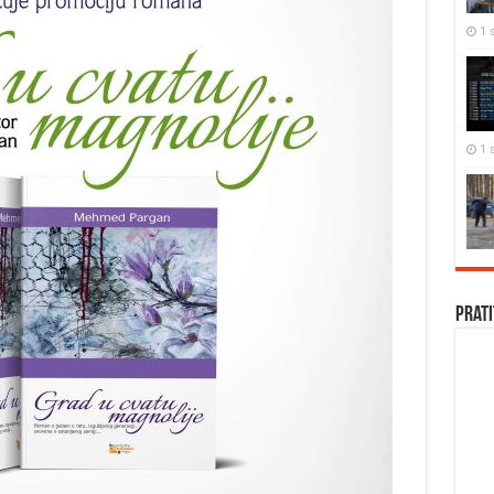
1 s
1 s
Prati