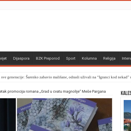
vijet
Dijaspora
BZK Preporod
Sport
Kolumna
Religija
Interv
a sve generacije: Šarenko zabavio mališane, odrasli uživali na “Igranci kod nekad
petak promocija romana „Grad u cvatu magnolije“ Meše Pargana
Kale