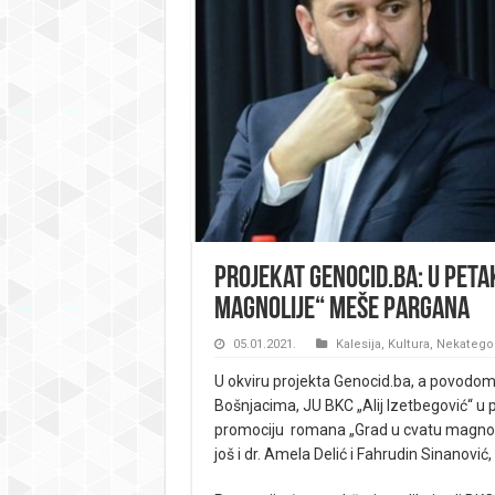
Projekat Genocid.ba: U pet
magnolije“ Meše Pargana
05.01.2021.
Kalesija
,
Kultura
,
Nekatego
U okviru projekta Genocid.ba, a povodom
Bošnjacima, JU BKC „Alij Izetbegović“ u p
promociju romana „Grad u cvatu magnoli
još i dr. Amela Delić i Fahrudin Sinanović,