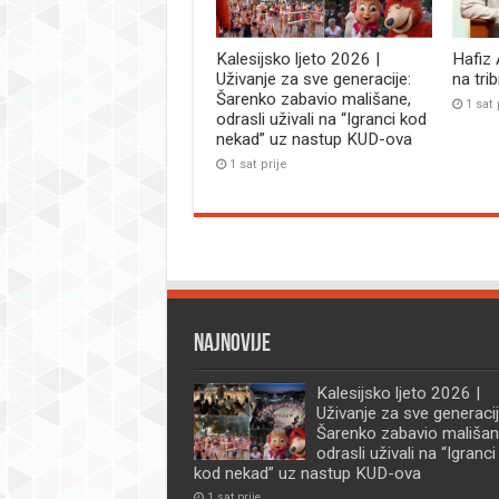
Kalesijsko ljeto 2026 |
Hafiz
Uživanje za sve generacije:
na tri
Šarenko zabavio mališane,
1 sat 
odrasli uživali na “Igranci kod
nekad” uz nastup KUD-ova
1 sat prije
Najnovije
Kalesijsko ljeto 2026 |
Uživanje za sve generacij
Šarenko zabavio mališan
odrasli uživali na “Igranci
kod nekad” uz nastup KUD-ova
1 sat prije