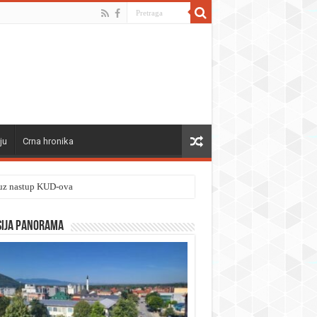
ju
Crna hronika
” uz nastup KUD-ova
sija panorama