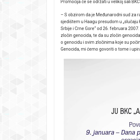
Promocija će se održati u velikoj sali BKC
– S obzirom da je Međunarodni sud za ra
sjedištem u Haagu presudom u „slučaju K
Srbije i Crne Gore“ od 26. februara 2007.
zločin genocida, te da su zločin genocida
o genocidu i svim zločinima koje su počin
Genocida, mi ćemo govoriti o tome i upira