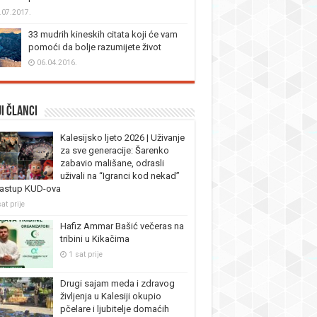
.07.2017.
33 mudrih kineskih citata koji će vam
pomoći da bolje razumijete život
06.04.2016.
i članci
Kalesijsko ljeto 2026 | Uživanje
za sve generacije: Šarenko
zabavio mališane, odrasli
uživali na “Igranci kod nekad”
nastup KUD-ova
at prije
Hafiz Ammar Bašić večeras na
tribini u Kikačima
1 sat prije
Drugi sajam meda i zdravog
življenja u Kalesiji okupio
pčelare i ljubitelje domaćih