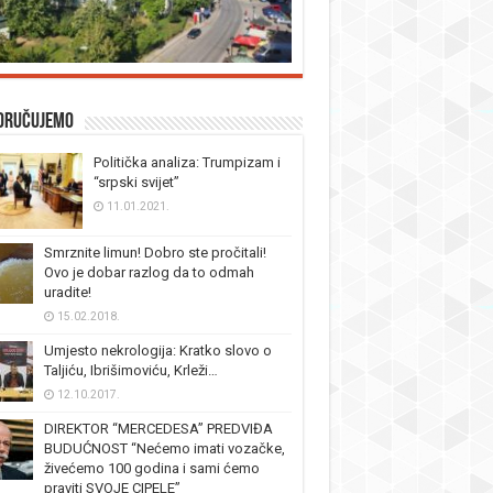
oručujemo
Politička analiza: Trumpizam i
“srpski svijet”
11.01.2021.
Smrznite limun! Dobro ste pročitali!
Ovo je dobar razlog da to odmah
uradite!
15.02.2018.
Umjesto nekrologija: Kratko slovo o
Taljiću, Ibrišimoviću, Krleži…
12.10.2017.
DIREKTOR “MERCEDESA” PREDVIĐA
BUDUĆNOST “Nećemo imati vozačke,
živećemo 100 godina i sami ćemo
praviti SVOJE CIPELE”