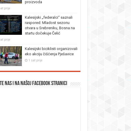
proizvoda
at prije
Kalesijski „federalci“ saznali
raspored: Mladost sezonu
otvara u Srebreniku, Bosna na
startu dočekuje Čelić
at prije
Kalesijski biciklisti organizovali
eko akciju čišćenja Pješavice
1 sat prije
te nas i na našoj facebook stranici