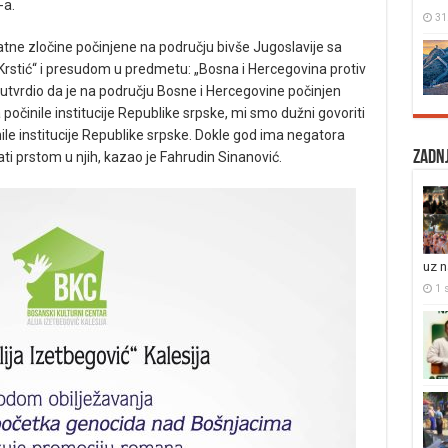
-a.
31
tne zločine počinjene na području bivše Jugoslavije sa
rstić“ i presudom u predmetu: „Bosna i Hercegovina protiv
 utvrdio da je na području Bosne i Hercegovine počinjen
 počinile institucije Republike srpske, mi smo dužni govoriti
ile institucije Republike srpske. Dokle god ima negatora
Zadnj
ti prstom u njih, kazao je Fahrudin Sinanović.
uz 
1 s