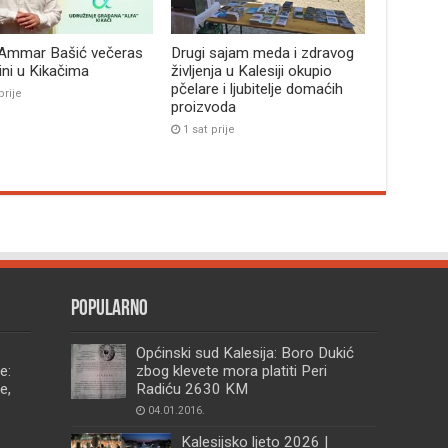
 Ammar Bašić večeras
Drugi sajam meda i zdravog
bini u Kikačima
življenja u Kalesiji okupio
pčelare i ljubitelje domaćih
prije
proizvoda
1 sat prije
Popularno
Općinski sud Kalesija: Boro Dukić
e:
zbog klevete mora platiti Peri
e,
Radiću 2630 KM
04.01.2016.
Kalesijsko ljeto 2026 |