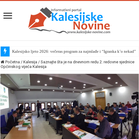
Kalesijsko ljeto 2026: večeras program za najmlađe i “Igranka k’o nekad”
Početna
/
Kalesija
/
Saznajte šta je na dnevnom redu 2. redovne sjednice
Općinskog vijeća Kalesija