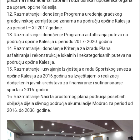
plaćama i naknadama izabranih dužnosnika i uposlenika organa
za upravu općine Kalesija.
12. Razmatranje i donošenje Programa uređenja gradskog
građevinskog zemljišta po zonama na području općine Kalesija
za period I – XII 2017.godine.
13. Razmatranje i donošenje Programa asfaltiranja puteva na
području općine Kalesija u periodu 2017- 2020. godina.
14. Razmatranje i donošenje Kriterija za izradu Plana
asfaltiranja i rekonstrukcije lokalnih i nekategorisanih puteva na
području općine Kalesija.
15. Razmatranje i usvajanje Izvještaja o radu Sportskog saveza
općine Kalesija za 2016.godinu sa Izvještajem o realizaciji
dodijeljenih javnih sredstava za finansiranje i sufinansiranje
sporta u 2016. godini.
16. Razmatranje Nacrta prostornog plana područja posebnih
obilježja dijela slivnog područja akumulacije Modrac za period od
2016. do 2036. godine.