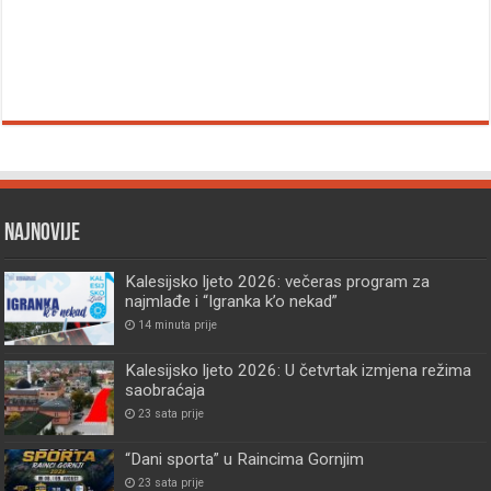
Najnovije
Kalesijsko ljeto 2026: večeras program za
najmlađe i “Igranka k’o nekad”
14 minuta prije
Kalesijsko ljeto 2026: U četvrtak izmjena režima
saobraćaja
23 sata prije
“Dani sporta” u Raincima Gornjim
23 sata prije