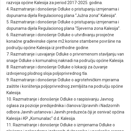
razvoja općine Kalesija za period 2017-2025. godina.
4. Razmatranje i donošenje Odluke o pristupanju izmjenama i
dopunama dijela Regulacionog plana “Južna zona” Kalesija”.
5. Razmatranje i donošenje Odluke o pristupanju izmjenama i
dopunama dijela Regulacionog plana “Sjeverna zona Kalesija”.
6. Razmatranje i donošenje Odluke o utvrđivanju prosječne
konačne građevinske cijene m2 korisne stambene površine na
području općine Kalesija iz prethodne godine.
7. Razmatranje i usvajanje Odluke o privremenom stavljanju van
snage Odluke o komunalnoj naknadi na području općine Kalesija.
8. Razmatranje i donošenje Odluke o lokaciji za čuvanje
izdvojenog plodnog sloja poljoprivrednog tla.
9. Razmatranje i donošenje Odluke o agrotehničkim mjerama
zaštite i korištenja poljoprivrednog zemljišta na području općine
Kalesija.
10. Razmatranje i donošenje Odluke o raspisivanju Javnog
oglasa za pozicije predsjednika i članova Upravnih i Nadzornih
odbora Javnih ustanova i Javnih preduzeća čiji je osnivač općina
Kalesija i KP „Komunalac“ d.d. Kalesija.
11. Razmatranje i donošenje Odluke o izmjenama Odluke o