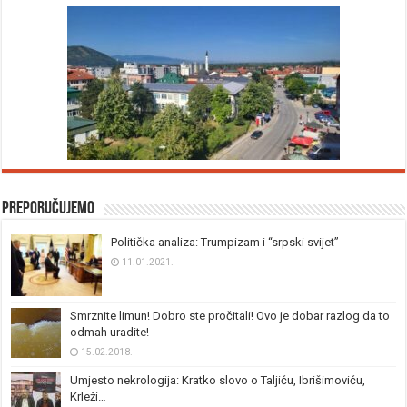
Preporučujemo
Politička analiza: Trumpizam i “srpski svijet”
11.01.2021.
Smrznite limun! Dobro ste pročitali! Ovo je dobar razlog da to
odmah uradite!
15.02.2018.
Umjesto nekrologija: Kratko slovo o Taljiću, Ibrišimoviću,
Krleži…