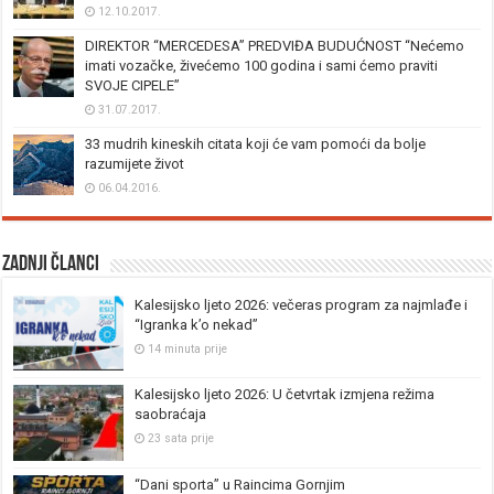
12.10.2017.
DIREKTOR “MERCEDESA” PREDVIĐA BUDUĆNOST “Nećemo
imati vozačke, živećemo 100 godina i sami ćemo praviti
SVOJE CIPELE”
31.07.2017.
33 mudrih kineskih citata koji će vam pomoći da bolje
razumijete život
06.04.2016.
Zadnji članci
Kalesijsko ljeto 2026: večeras program za najmlađe i
“Igranka k’o nekad”
14 minuta prije
Kalesijsko ljeto 2026: U četvrtak izmjena režima
saobraćaja
23 sata prije
“Dani sporta” u Raincima Gornjim