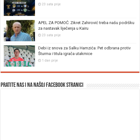
23 sata prije
APEL ZA POMOĆ: Zikret Zahirović treba našu podršku
za nastavak liječenja u Kairu
23 sata prije
Debi iz snova za Salku Hamzića: Pet odbrana protiv
Šturma i titula igrača utakmice
1 dan prije
Pratite nas i na našoj facebook stranici