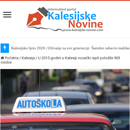
Kalesijsko ljeto 2026 | Uživanje za sve generacije: Šarenko zabavio mališa
Početna
/
Kalesija
/
U 2015.godini u Kalesiji vozački ispit položile 903
osobe