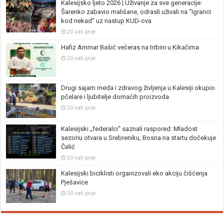
Kalesijsko ljeto 2026 | Uživanje za sve generacije:
Šarenko zabavio mališane, odrasli uživali na “Igranci
kod nekad” uz nastup KUD-ova
20 sati prije
Hafiz Ammar Bašić večeras na tribini u Kikačima
20 sati prije
Drugi sajam meda i zdravog življenja u Kalesiji okupio
pčelare i ljubitelje domaćih proizvoda
20 sati prije
Kalesijski „federalci“ saznali raspored: Mladost
sezonu otvara u Srebreniku, Bosna na startu dočekuje
Čelić
20 sati prije
Kalesijski biciklisti organizovali eko akciju čišćenja
Pješavice
20 sati prije