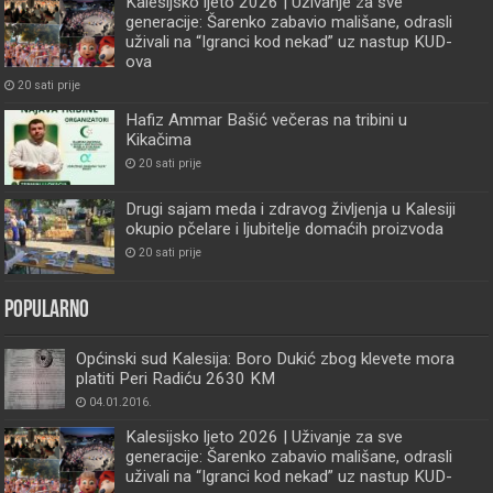
Kalesijsko ljeto 2026 | Uživanje za sve
generacije: Šarenko zabavio mališane, odrasli
uživali na “Igranci kod nekad” uz nastup KUD-
ova
20 sati prije
Hafiz Ammar Bašić večeras na tribini u
Kikačima
20 sati prije
Drugi sajam meda i zdravog življenja u Kalesiji
okupio pčelare i ljubitelje domaćih proizvoda
20 sati prije
Popularno
Općinski sud Kalesija: Boro Dukić zbog klevete mora
platiti Peri Radiću 2630 KM
04.01.2016.
Kalesijsko ljeto 2026 | Uživanje za sve
generacije: Šarenko zabavio mališane, odrasli
uživali na “Igranci kod nekad” uz nastup KUD-