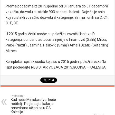
Prema podacima iz 2015.godine od 01.januara do 31.decembra
vozačku dozvolu su stekle 903 osobe u Kalesiji. Najviše je onih
koji su stekli vozačku dozvolu B kategorije, ali ima i onih sa C, C1,
C1E, CE.
U 2015.godini četiri osobe su položile i vozački ispit za D
kategoriju, odnosno autobus a riječ je o Imamović (Salih) Mirza,
Paloš (Nazif) Jasmina, Halilović (Smajl) Amel i Džafić (Seferdin)
Mirnes.
Kompletan spisak osoba koje su u 2015.godini položile vozački
ispit pogledajte
REGISTAR VOZACA 2015.GODINA – KALESIJA
Prethodni
Kad neće Ministarstvo, hoće
roditelji: Pogledajte kako je
renovirana učionica u OŠ
Kalesija