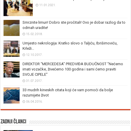
11.01.2021.
Smrznite limun! Dobro ste pročitali! Ovo je dobar razlog da to
odmah uradite!
15.02.2018.
Umjesto nekrologija: Kratko slovo o Taljiću, Ibrišimoviću,
Krleži…
12.10.2017.
DIREKTOR “MERCEDESA” PREDVIĐA BUDUĆNOST “Nećemo
imati vozačke, živećemo 100 godina i sami ćemo praviti
SVOJE CIPELE”
31.07.2017.
33 mudrih kineskih citata koji će vam pomoći da bolje
razumijete život
06.04.2016.
Zadnji članci