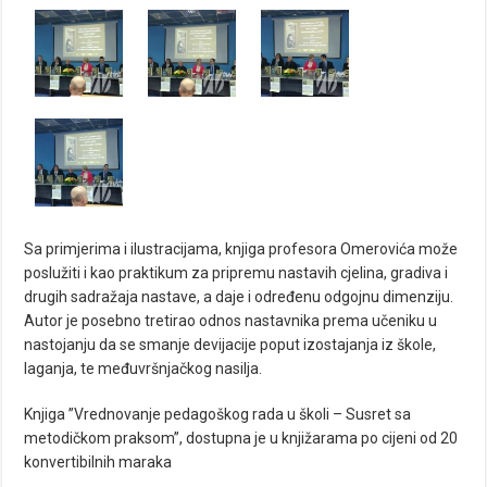
Sa primjerima i ilustracijama, knjiga profesora Omerovića može
poslužiti i kao praktikum za pripremu nastavih cjelina, gradiva i
drugih sadražaja nastave, a daje i određenu odgojnu dimenziju.
Autor je posebno tretirao odnos nastavnika prema učeniku u
nastojanju da se smanje devijacije poput izostajanja iz škole,
laganja, te međuvršnjačkog nasilja.
Knjiga ”Vrednovanje pedagoškog rada u školi – Susret sa
metodičkom praksom”, dostupna je u knjižarama po cijeni od 20
konvertibilnih maraka