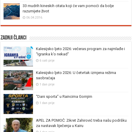
33 mudrih kineskih citata koji će vam pomoći da bolje
razumijete život
06.04.2016.
Zadnji članci
Kalesijsko ljeto 2026: večeras program za najmlađe i
“Igranka k’o nekad”
6 sati prije
Kalesijsko ljeto 2026: U četvrtak izmjena režima
saobraćaja
1 dan prije
“Dani sporta” u Raincima Gornjim
1 dan prije
APEL ZA POMOĆ: Zikret Zahirović treba našu podršku
za nastavak liječenja u Kairu