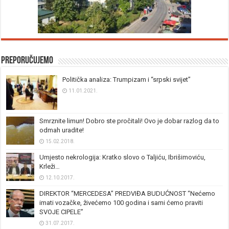
Preporučujemo
Politička analiza: Trumpizam i “srpski svijet”
11.01.2021.
Smrznite limun! Dobro ste pročitali! Ovo je dobar razlog da to
odmah uradite!
15.02.2018.
Umjesto nekrologija: Kratko slovo o Taljiću, Ibrišimoviću,
Krleži…
12.10.2017.
DIREKTOR “MERCEDESA” PREDVIĐA BUDUĆNOST “Nećemo
imati vozačke, živećemo 100 godina i sami ćemo praviti
SVOJE CIPELE”
31.07.2017.