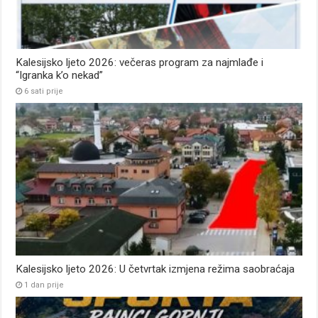
Kalesijsko ljeto 2026: večeras program za najmlađe i
“Igranka k’o nekad”
6 sati prije
Kalesijsko ljeto 2026: U četvrtak izmjena režima saobraćaja
1 dan prije