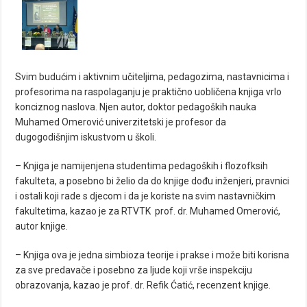
Svim budućim i aktivnim učiteljima, pedagozima, nastavnicima i
profesorima na raspolaganju je praktično uobličena knjiga vrlo
konciznog naslova. Njen autor, doktor pedagoških nauka
Muhamed Omerović univerzitetski je profesor da
dugogodišnjim iskustvom u školi.
– Knjiga je namijenjena studentima pedagoških i flozofksih
fakulteta, a posebno bi želio da do knjige dođu inženjeri, pravnici
i ostali koji rade s djecom i da je koriste na svim nastavničkim
fakultetima, kazao je za RTVTK prof. dr. Muhamed Omerović,
autor knjige.
– Knjiga ova je jedna simbioza teorije i prakse i može biti korisna
za sve predavače i posebno za ljude koji vrše inspekciju
obrazovanja, kazao je prof. dr. Refik Ćatić, recenzent knjige.