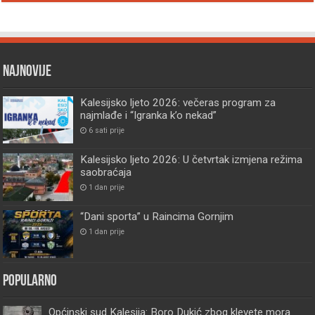
Najnovije
Kalesijsko ljeto 2026: večeras program za
najmlađe i “Igranka k’o nekad”
6 sati prije
Kalesijsko ljeto 2026: U četvrtak izmjena režima
saobraćaja
1 dan prije
“Dani sporta” u Raincima Gornjim
1 dan prije
Popularno
Općinski sud Kalesija: Boro Dukić zbog klevete mora