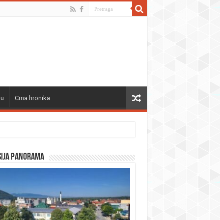
ju
Crna hronika
sija panorama