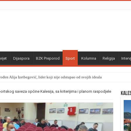
vijet
Dijaspora
BZK Preporod
Sport
Kolumna
Religija
Interv
ođen Alija Izetbegović, lider koji nije odstupao od svojih ideala
rtskog saveza općine Kalesija, sa kriterijima i planom raspodjele
Kale