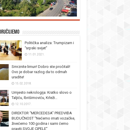
oručujemo
Politička analiza: Trumpizam i
“srpski svijet”
11.01.2021.
Smrznite limun! Dobro ste pročitali!
Ovo je dobar razlog da to odmah
uradite!
15.02.2018.
Umjesto nekrologija: Kratko slovo o
Taljiću, Ibrišimoviću, Krleži…
12.10.2017.
DIREKTOR “MERCEDESA” PREDVIĐA
BUDUĆNOST “Nećemo imati vozačke,
živećemo 100 godina i sami ćemo
praviti SVOJE CIPELE”