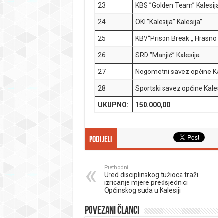
23
KBS ”Golden Team” Kalesij
24
OKI ”Kalesija” Kalesija”
25
KBV“Prison Break „ Hrasno
26
SRD ”Manjić” Kalesija
27
Nogometni savez općine Ka
28
Sportski savez općine Kale
UKUPNO:
150.000,00
Podijeli
Prethodni
Ured disciplinskog tužioca traži
izricanje mjere predsjednici
Općinskog suda u Kalesiji
Povezani članci