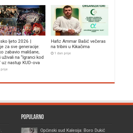
jsko ljeto 2026 |
Hafiz Ammar Bašić večeras
je za sve generacije:
na tribini u Kikačima
ko zabavio mališane,
1 dan prije
i uživali na “Igranci kod
” uz nastup KUD-ova
 prije
Popularno
.
Općinski sud Kalesija: Boro Dukić