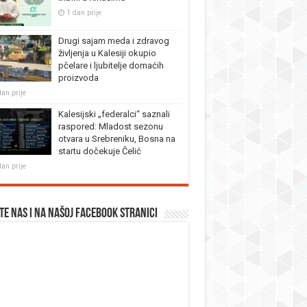
1 dan prije
Drugi sajam meda i zdravog
življenja u Kalesiji okupio
pčelare i ljubitelje domaćih
proizvoda
dan prije
Kalesijski „federalci“ saznali
raspored: Mladost sezonu
otvara u Srebreniku, Bosna na
startu dočekuje Čelić
dan prije
te nas i na našoj facebook stranici