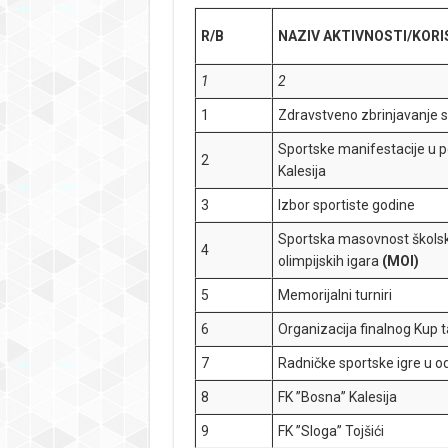
R/B
NAZIV
AKTIVNOSTI/KORI
1
2
1
Zdravstveno zbrinjavanje sp
Sportske manifestacije u 
2
Kalesija
3
Izbor sportiste godine
Sportska masovnost školske
4
olimpijskih igara
(MOI)
5
Memorijalni turniri
6
Organizacija finalnog Kup 
7
Radničke sportske igre u o
8
FK ”Bosna” Kalesija
9
FK ”Sloga” Tojšići