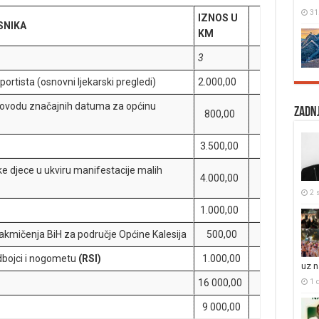
31
IZNOS U
SNIKA
KM
3
ortista (osnovni ljekarski pregledi)
2.000,00
povodu značajnih datuma za općinu
Zadnj
800,00
3.500,00
 djece u ukviru manifestacije malih
4.000,00
2 s
1.000,00
takmičenja BiH za područje Općine Kalesija
500,00
dbojci i nogometu
(RSI)
1.000,00
uz 
1 
16 000,00
9 000,00