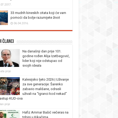
.07.2017.
33 mudrih kineskih citata koji će vam
pomoći da bolje razumijete život
06.04.2016.
i članci
Na današnji dan prije 101.
godine rođen Alija Izetbegović,
lider koji nije odstupao od
svojih ideala
ata prije
Kalesijsko ljeto 2026 | Uživanje
za sve generacije: Šarenko
zabavio mališane, odrasli
uživali na “Igranci kod nekad”
nastup KUD-ova
dan prije
Hafiz Ammar Bašić večeras na
tribini u Kikačima