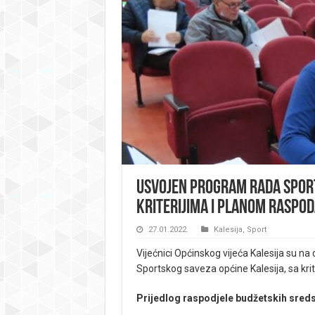
Usvojen Program rada Sport
kriterijima i planom raspod
27.01.2022.
Kalesija
,
Sport
Vijećnici Općinskog vijeća Kalesija su na
Sportskog saveza općine Kalesija, sa kri
Prijedlog r
aspodjele budžetskih sred