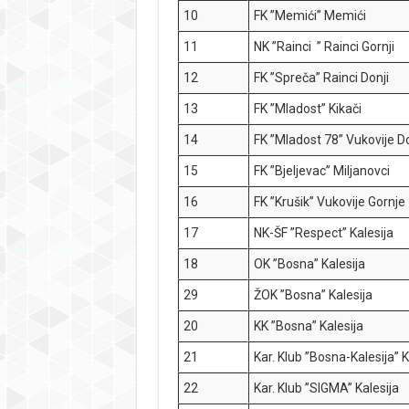
10
FK ”Memići” Memići
11
NK ”Rainci ” Rainci Gornji
12
FK ”Spreča” Rainci Donji
13
FK ”Mladost” Kikači
14
FK ”Mladost 78” Vukovije D
15
FK ”Bjeljevac” Miljanovci
16
FK ”Krušik” Vukovije Gornje
17
NK-ŠF ”Respect” Kalesija
18
OK ”Bosna” Kalesija
29
ŽOK ”Bosna” Kalesija
20
KK ”Bosna” Kalesija
21
Kar. Klub ”Bosna-Kalesija” K
22
Kar. Klub ”SIGMA” Kalesija