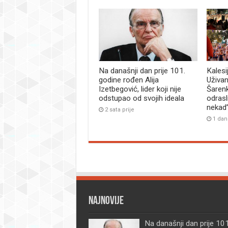
Na današnji dan prije 101.
Kalesi
godine rođen Alija
Uživan
Izetbegović, lider koji nije
Šaren
odstupao od svojih ideala
odrasl
nekad
2 sata prije
1 dan
Najnovije
Na današnji dan prije 101