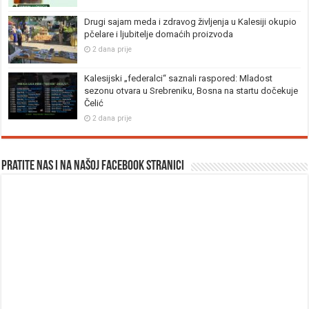
Drugi sajam meda i zdravog življenja u Kalesiji okupio
pčelare i ljubitelje domaćih proizvoda
2 dana prije
Kalesijski „federalci“ saznali raspored: Mladost
sezonu otvara u Srebreniku, Bosna na startu dočekuje
Čelić
2 dana prije
Pratite nas i na našoj facebook stranici