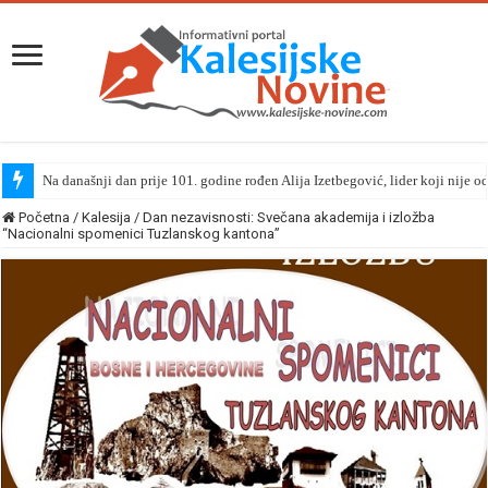
Na današnji dan prije 101. godine rođen Alija Izetbegović, lider koji nije o
Početna
/
Kalesija
/
Dan nezavisnosti: Svečana akademija i izložba
“Nacionalni spomenici Tuzlanskog kantona”