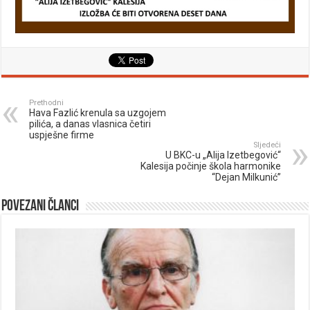
Prethodni
Hava Fazlić krenula sa uzgojem
pilića, a danas vlasnica četiri
uspješne firme
Sljedeći
U BKC-u „Alija Izetbegović“
Kalesija počinje škola harmonike
“Dejan Milkunić”
Povezani članci