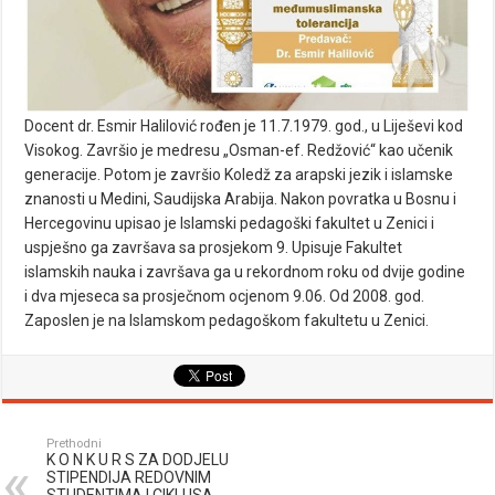
Docent dr. Esmir Halilović rođen je 11.7.1979. god., u Liješevi kod
Visokog. Završio je medresu „Osman-ef. Redžović“ kao učenik
generacije. Potom je završio Koledž za arapski jezik i islamske
znanosti u Medini, Saudijska Arabija. Nakon povratka u Bosnu i
Hercegovinu upisao je Islamski pedagoški fakultet u Zenici i
uspješno ga završava sa prosjekom 9. Upisuje Fakultet
islamskih nauka i završava ga u rekordnom roku od dvije godine
i dva mjeseca sa prosječnom ocjenom 9.06. Od 2008. god.
Zaposlen je na Islamskom pedagoškom fakultetu u Zenici.
Prethodni
K O N K U R S ZA DODJELU
STIPENDIJA REDOVNIM