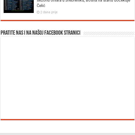
sezonu otvara u Srebreniku, Bosna na startu dočekuje
Čelić
2 dana prije
Pratite nas i na našoj facebook stranici