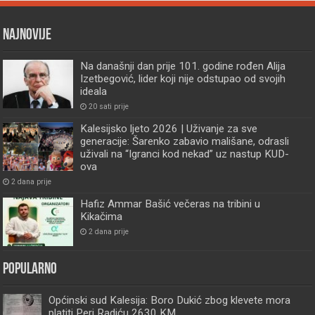
Najnovije
Na današnji dan prije 101. godine rođen Alija
Izetbegović, lider koji nije odstupao od svojih
ideala
20 sati prije
Kalesijsko ljeto 2026 | Uživanje za sve
generacije: Šarenko zabavio mališane, odrasli
uživali na “Igranci kod nekad” uz nastup KUD-
ova
2 dana prije
Hafiz Ammar Bašić večeras na tribini u
Kikačima
2 dana prije
Popularno
Općinski sud Kalesija: Boro Dukić zbog klevete mora
platiti Peri Radiću 2630 KM