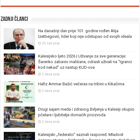
Zadnji članci
Na današnji dan prije 101. godine rođen Alija
Izetbegović, lider koji nije odstupao od svojih ideala
20 sati prije
Kalesijsko ljeto 2026 | Uživanje za sve generacije:
Šarenko zabavio mališane, odrasli uživali na “Igranci
kod nekad” uz nastup KUD-ova
2 dana prije
Hafiz Ammar Bašić večeras na tribini u Kikačima
2 dana prije
Drugi sajam meda i zdravog življenja u Kalesiji okupio
pčelare i ljubitelje domaćih proizvoda
2 dana prije
Kalesijski „federalci“ saznali raspored: Mladost