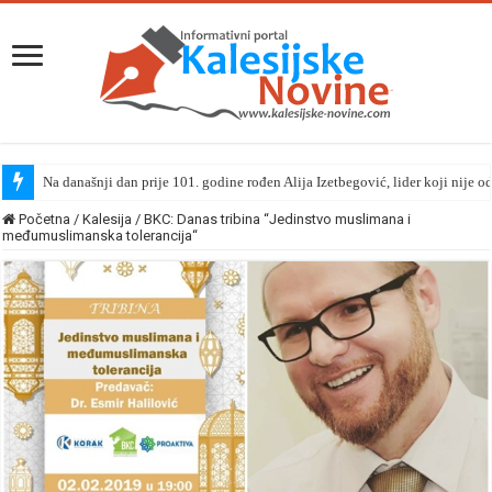
Na današnji dan prije 101. godine rođen Alija Izetbegović, lider koji nije o
Početna
/
Kalesija
/
BKC: Danas tribina “Jedinstvo muslimana i
međumuslimanska tolerancija“