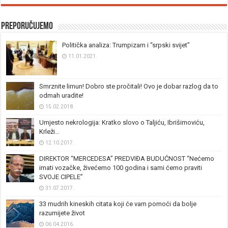
Preporučujemo
Politička analiza: Trumpizam i “srpski svijet”
11.01.2021.
Smrznite limun! Dobro ste pročitali! Ovo je dobar razlog da to
odmah uradite!
15.02.2018.
Umjesto nekrologija: Kratko slovo o Taljiću, Ibrišimoviću,
Krleži…
12.10.2017.
DIREKTOR “MERCEDESA” PREDVIĐA BUDUĆNOST “Nećemo
imati vozačke, živećemo 100 godina i sami ćemo praviti
SVOJE CIPELE”
31.07.2017.
33 mudrih kineskih citata koji će vam pomoći da bolje
razumijete život
06.04.2016.