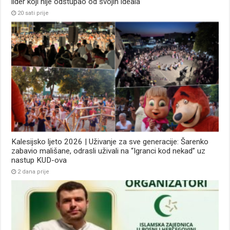
lider koji nije odstupao od svojih ideala
20 sati prije
Kalesijsko ljeto 2026 | Uživanje za sve generacije: Šarenko
zabavio mališane, odrasli uživali na “Igranci kod nekad” uz
nastup KUD-ova
2 dana prije