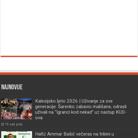
Najnovije
Kalesijsko ljeto 2026 | Uživanje za sve
generacije: Šarenko zabavio mališane, odrasli
uživali na “Igranci kod nekad” uz nastup KUD-
ova
19 sati prije
Hafiz Ammar Bašić večeras na tribini u