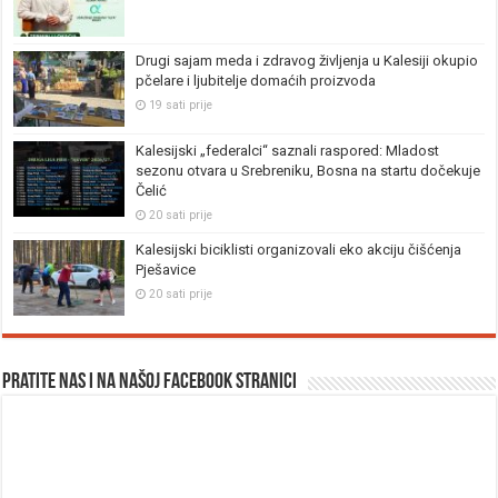
Drugi sajam meda i zdravog življenja u Kalesiji okupio
pčelare i ljubitelje domaćih proizvoda
19 sati prije
Kalesijski „federalci“ saznali raspored: Mladost
sezonu otvara u Srebreniku, Bosna na startu dočekuje
Čelić
20 sati prije
Kalesijski biciklisti organizovali eko akciju čišćenja
Pješavice
20 sati prije
Pratite nas i na našoj facebook stranici