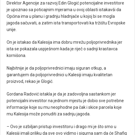
Direktor Agencije za razvoj Edin Glogić potencijalne investitore
je upoznao sa poticajnim mjerama u ovoj oblasti istakavši da
Općina ima u planu i gradnju hladnjače u kojoj bi se mogla
jagoda sačuvati, a zatim ista transportovati ka tržištu Evropske
unije.
On je istakao da Kalesija ima dobru mrežu poljoprivrednika jer
ista se pokazala uspješnom kada je riječ o sadnji krastavca
kornišona.
Najbitnije je da poljoprivrednici imaju siguran otkup, a
garantujem da poljoprivrednici u Kalesiji imaju kvalitetan
proizvod, rekao je Glogić.
Gordana Radović istakla je da je zadovoljna sastankom jer
potencijalni investitor na jednom mjestu je dobio sve potrebne
informacije koje su mu neophodne pa čak i skice parcela koje
mu Kalesija može ponuditi za sadnju jagoda.
– Ovo je ozbiljan pristup investitoru i drago mi je što smo u
Kalesiji imali priliku da sve ovo vidimo i sigurna sam da će Shafiq