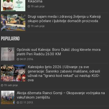
Kikačima
19 sati prije
Drugi sajam meda i zdravog življenja u Kalesiji
okupio pčelare i ljubitelje domaćih proizvoda
19 sati prije
Popularno
Općinski sud Kalesija: Boro Dukić zbog klevete mora
platiti Peri Radiću 2630 KM
04.01.2016.
Kalesijsko ljeto 2026 | Uživanje za sve
generacije: Šarenko zabavio mališane, odrasli
uživali na “Igranci kod nekad” uz nastup KUD-
ova
19 sati prije
Akcija džemata Rainci Gornji – Okopavanje voćnjaka na
vakufskom zemljištu
22.11.2013.