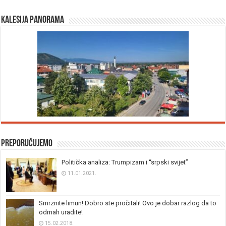
Kalesija panorama
Preporučujemo
Politička analiza: Trumpizam i “srpski svijet”
11.01.2021.
Smrznite limun! Dobro ste pročitali! Ovo je dobar razlog da to
odmah uradite!
15.02.2018.