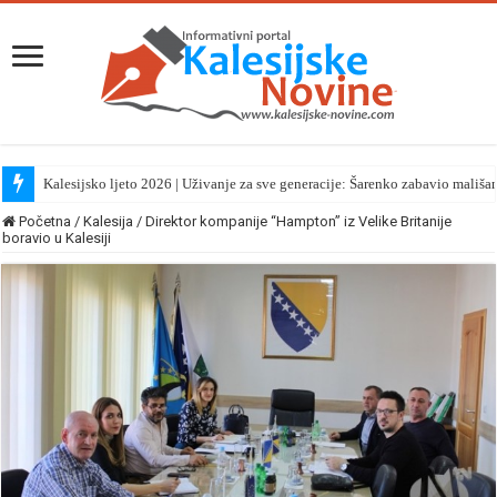
Kalesijsko ljeto 2026 | Uživanje za sve generacije: Šarenko zabavio mališa
Početna
/
Kalesija
/
Direktor kompanije “Hampton” iz Velike Britanije
boravio u Kalesiji