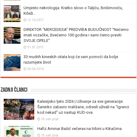
Umjesto nekrologija: Kratko slovo o Taljiću, Ibrišimoviću,
Krleži…
12.10.2017.
DIREKTOR “MERCEDESA” PREDVIĐA BUDUĆNOST “Nećemo
imati vozačke, živećemo 100 godina i sami ćemo praviti
SVOJE CIPELE”
31.07.2017.
33 mudrih kineskih citata koji će vam pomoći da bolje
razumijete život
06.04.2016.
Zadnji članci
Kalesijsko ljeto 2026 | Uživanje za sve generacije:
Šarenko zabavio mališane, odrasli uživali na “Igranci
kod nekad” uz nastup KUD-ova
19 sati prije
Hafiz Ammar Bašić večeras na tribini u Kikačima
19 sati prije