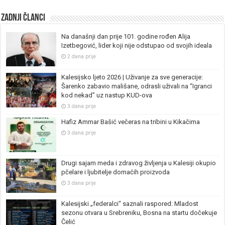
Zadnji članci
Na današnji dan prije 101. godine rođen Alija
Izetbegović, lider koji nije odstupao od svojih ideala
2 dana prije
Kalesijsko ljeto 2026 | Uživanje za sve generacije:
Šarenko zabavio mališane, odrasli uživali na “Igranci
kod nekad” uz nastup KUD-ova
3 dana prije
Hafiz Ammar Bašić večeras na tribini u Kikačima
3 dana prije
Drugi sajam meda i zdravog življenja u Kalesiji okupio
pčelare i ljubitelje domaćih proizvoda
3 dana prije
Kalesijski „federalci“ saznali raspored: Mladost
sezonu otvara u Srebreniku, Bosna na startu dočekuje
Čelić