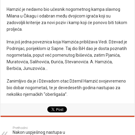
Hamzić je nedavno bio učesnik nogometnog kampa slavnog
Milana u Čikagu i odabran među dvojicom igrača koji su
zadovoljili kriterije za novi poziv i kamp koji će ponovo biti tokom
proljeća.
Ima još jedna poveznica koja Hamzića približava Vedi. Dževad je
Podrinjac, porijeklom iz Sapne. Taj dio BiH dao je dosta poznatih
nogometaša, poput već pomenutog Ibiševića, zatim Pjanića,
Muratovića, Salihovića, Đurića, Stevanovića. A. Hamzića,
Berbića, Junuzovića…
Zanimljivo da je i Dževadom otac Džemil Hamzić svojevremeno
bio dobar nogometaš, te je devedesetih godina nastupao za
nekoliko njemačkih “oberligaša”.
Prethodni
Nakon uspješnog nastupa u