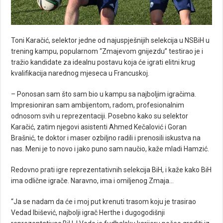
Toni Karačić, selektor jedne od najuspješnijih selekcija u NSBiH u
trening kampu, popularnom “Zmajevom gnijezdu” testirao je i
tražio kandidate za idealnu postavu koja će igrati elitni krug
kvalifikacija narednog mjeseca u Francuskoj.
– Ponosan sam što sam bio u kampu sa najboljim igračima.
Impresioniran sam ambijentom, radom, profesionalnim
odnosom svih u reprezentaciji. Posebno kako su selektor
Karačić, zatim njegovi asistenti Ahmed Kečalović i Goran
Brašnić, te doktor i maser ozbiljno radili i prenosili iskustva na
nas. Meni je to novo i jako puno sam naučio, kaže mladi Hamzić.
Redovno prati igre reprezentativnih selekcija BiH, i kaže kako BiH
ima odlične igrače. Naravno, ima i omiljenog Zmaja…
“Ja se nadam da će i moj put krenuti trasom koju je trasirao
Vedad Ibišević, najbolji igrač Herthe i dugogodišnji