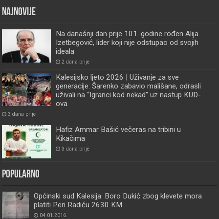
Najnovije
Na današnji dan prije 101. godine rođen Alija
Izetbegović, lider koji nije odstupao od svojih
ideala
2 dana prije
Kalesijsko ljeto 2026 | Uživanje za sve
generacije: Šarenko zabavio mališane, odrasli
uživali na “Igranci kod nekad” uz nastup KUD-
ova
3 dana prije
Hafiz Ammar Bašić večeras na tribini u
Kikačima
3 dana prije
Popularno
Općinski sud Kalesija: Boro Dukić zbog klevete mora
platiti Peri Radiću 2630 KM
04.01.2016.