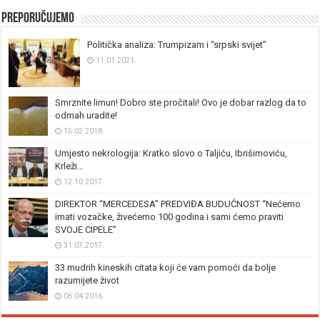
Preporučujemo
Politička analiza: Trumpizam i “srpski svijet”
11.01.2021.
Smrznite limun! Dobro ste pročitali! Ovo je dobar razlog da to
odmah uradite!
15.02.2018.
Umjesto nekrologija: Kratko slovo o Taljiću, Ibrišimoviću,
Krleži…
12.10.2017.
DIREKTOR “MERCEDESA” PREDVIĐA BUDUĆNOST “Nećemo
imati vozačke, živećemo 100 godina i sami ćemo praviti
SVOJE CIPELE”
31.07.2017.
33 mudrih kineskih citata koji će vam pomoći da bolje
razumijete život
06.04.2016.