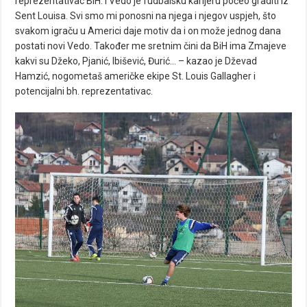
reprezentativac BiH. I Vedo je fudbalsku karijeru počeo graditi iz
Sent Louisa. Svi smo mi ponosni na njega i njegov uspjeh, što
svakom igraču u Americi daje motiv da i on može jednog dana
postati novi Vedo. Također me sretnim čini da BiH ima Zmajeve
kakvi su Džeko, Pjanić, Ibišević, Đurić… – kazao je Dževad
Hamzić, nogometaš američke ekipe St. Louis Gallagher i
potencijalni bh. reprezentativac.