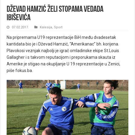
Dževad Hamzić želi stopama Vedada
Ibiševića
07.02.2017.
Kalesija
,
Sport
Na pripremama U19 reprezentacije BiH među dvadesetak
kantidata bio je i Dževad Hamzić, “Amerikanac” bh. korijena.
Plavokosi veznjak najbolji je igrač omladinske ekipe St.Louis
Gallagher i s takvom reputacijom i preporukama skauta iz
Amerike je stigao na okupljanje U 19 reprezentacije u Zenici,
piše fokus.ba.