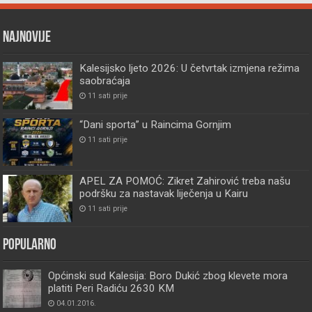
Najnovije
Kalesijsko ljeto 2026: U četvrtak izmjena režima
saobraćaja
11 sati prije
“Dani sporta” u Raincima Gornjim
11 sati prije
APEL ZA POMOĆ: Zikret Zahirović treba našu
podršku za nastavak liječenja u Kairu
11 sati prije
Popularno
Općinski sud Kalesija: Boro Dukić zbog klevete mora
platiti Peri Radiću 2630 KM
04.01.2016.