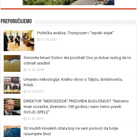
Preporučujemo
Politička analiza: Trumpizam i “srpski svijet”
11.01.2021.
Smrznite limun! Dobro ste pročitali! Ovo je dobar razlog da to
odmah uradite!
15.02.2018.
Umjesto nekrologija: Kratko slovo o Taljiću, Ibrišimoviću,
Krleži…
12.10.2017.
DIREKTOR “MERCEDESA” PREDVIĐA BUDUĆNOST “Nećemo
imati vozačke, živećemo 100 godina i sami ćemo praviti
SVOJE CIPELE”
31.07.2017.
33 mudrih kineskih citata koji će vam pomoći da bolje
razumijete život