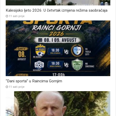
Kalesijsko ljeto 2026: U četvrtak izmjena režima saobraćaja
11 sati prije
“Dani sporta” u Raincima Gornjim
11 sati prije