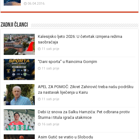
06.04.2016.
Zadnji članci
Kalesijsko ljeto 2026: U četvrtak izmjena režima
saobraćaja
11 sati prije
“Dani sporta” u Raincima Gornjim
11 sati prije
APEL ZA POMOĆ: Zikret Zahirović treba našu podršku
za nastavak liječenja u Kairu
11 sati prije
Debi iz snova za Salku Hamzića: Pet odbrana protiv
Šturma i titula igrača utakmice
16 sati prije
Asim Gutić se vratio u Slobodu