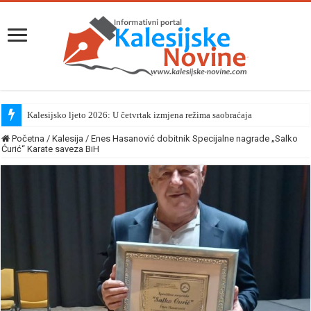
Kalesijsko ljeto 2026: U četvrtak izmjena režima saobraćaja
Početna
/
Kalesija
/
Enes Hasanović dobitnik Specijalne nagrade „Salko
Ćurić“ Karate saveza BiH