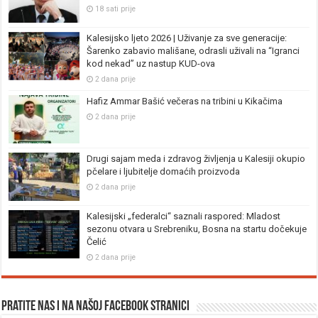
18 sati prije
Kalesijsko ljeto 2026 | Uživanje za sve generacije:
Šarenko zabavio mališane, odrasli uživali na “Igranci
kod nekad” uz nastup KUD-ova
2 dana prije
Hafiz Ammar Bašić večeras na tribini u Kikačima
2 dana prije
Drugi sajam meda i zdravog življenja u Kalesiji okupio
pčelare i ljubitelje domaćih proizvoda
2 dana prije
Kalesijski „federalci“ saznali raspored: Mladost
sezonu otvara u Srebreniku, Bosna na startu dočekuje
Čelić
2 dana prije
Pratite nas i na našoj facebook stranici