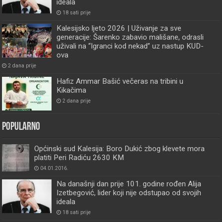
ideala
18 sati prije
Kalesijsko ljeto 2026 | Uživanje za sve
generacije: Šarenko zabavio mališane, odrasli
uživali na “Igranci kod nekad” uz nastup KUD-
ova
2 dana prije
Hafiz Ammar Bašić večeras na tribini u
Kikačima
2 dana prije
Popularno
Općinski sud Kalesija: Boro Dukić zbog klevete mora
platiti Peri Radiću 2630 KM
04.01.2016.
Na današnji dan prije 101. godine rođen Alija
Izetbegović, lider koji nije odstupao od svojih
ideala
18 sati prije