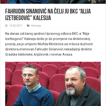
Fahrudin Sinanović na čelu JU BKC “Alija
Izetbegović” Kalesija
14.02.2017.
Kalesija
Na danas održanoj sjednici Upravnog odbora BKC-a “Alija
Izetbegović” Kalesija došlo je do promjene na direktorskoj
poziciji, pa je umjesto Mufida Klinčevića za vršioca dužnosti
direktora imenovan Fahrudin Sinanović nekadašnji direktor
Gradske biblioteke, književnik i novinar Avaza.