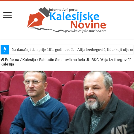
Na današnji dan prije 101. godine rođen Alija Izetbegović, lider koji nije o
Početna
/
Kalesija
/
Fahrudin Sinanović na čelu JU BKC “Alija Izetbegović”
Kalesija