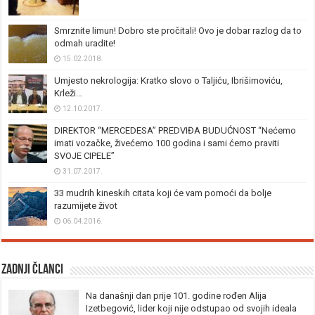
Smrznite limun! Dobro ste pročitali! Ovo je dobar razlog da to
odmah uradite!
15.02.2018.
Umjesto nekrologija: Kratko slovo o Taljiću, Ibrišimoviću,
Krleži…
12.10.2017.
DIREKTOR “MERCEDESA” PREDVIĐA BUDUĆNOST “Nećemo
imati vozačke, živećemo 100 godina i sami ćemo praviti
SVOJE CIPELE”
31.07.2017.
33 mudrih kineskih citata koji će vam pomoći da bolje
razumijete život
06.04.2016.
Zadnji članci
Na današnji dan prije 101. godine rođen Alija
Izetbegović, lider koji nije odstupao od svojih ideala