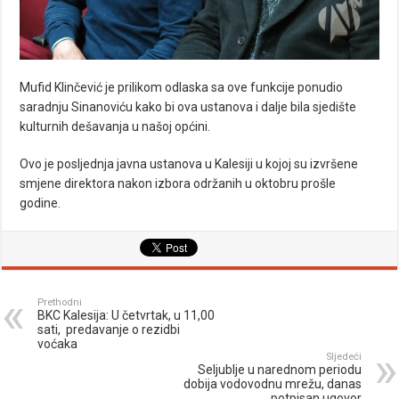
Mufid Klinčević je prilikom odlaska sa ove funkcije ponudio
saradnju Sinanoviću kako bi ova ustanova i dalje bila sjedište
kulturnih dešavanja u našoj općini.
Ovo je posljednja javna ustanova u Kalesiji u kojoj su izvršene
smjene direktora nakon izbora održanih u oktobru prošle
godine.
Prethodni
BKC Kalesija: U četvrtak, u 11,00
sati, predavanje o rezidbi
voćaka
Sljedeći
Seljublje u narednom periodu
dobija vodovodnu mrežu, danas
potpisan ugovor