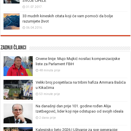
SVOJE CIPELE”
31.07.2017.
33 mudrih kineskih citata koji će vam pomoći da bolje
razumijete život
06.04.2016.
Zadnji članci
Crvene linije: Mujo Mujkić nosilac kompenzacijske
liste za Parlament FBiH
48 minuta prije
Veliki broj posjetilaca na tribini hafiza Ammara Bašića
u Kikačima
53 minute prije
Na današnji dan prije 101. godine rođen Alija
Izetbegović, lider koji nije odstupao od svojih ideala
2 dana prije
Kalesijsko ljeto 2026 | Uživanje za sve generacije: