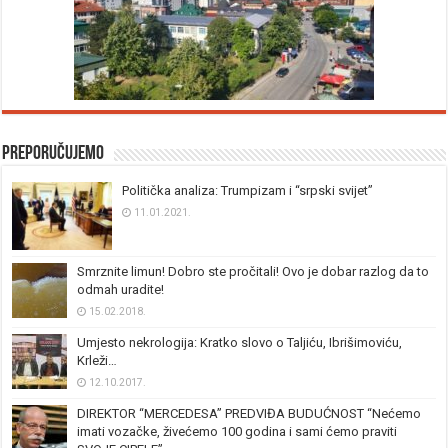
Preporučujemo
Politička analiza: Trumpizam i “srpski svijet”
11.01.2021.
Smrznite limun! Dobro ste pročitali! Ovo je dobar razlog da to
odmah uradite!
15.02.2018.
Umjesto nekrologija: Kratko slovo o Taljiću, Ibrišimoviću,
Krleži…
12.10.2017.
DIREKTOR “MERCEDESA” PREDVIĐA BUDUĆNOST “Nećemo
imati vozačke, živećemo 100 godina i sami ćemo praviti