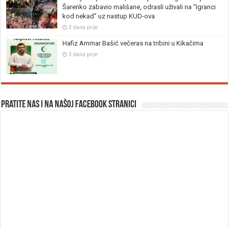
Šarenko zabavio mališane, odrasli uživali na “Igranci
kod nekad” uz nastup KUD-ova
3 dana prije
Hafiz Ammar Bašić večeras na tribini u Kikačima
3 dana prije
Pratite nas i na našoj facebook stranici