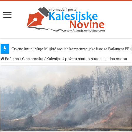
Crvene linije: Mujo Mujkić nosilac kompenzacijske liste za Parlament FBi
Početna
/
Crna hronika
/
Kalesija: U požaru smrtno stradala jedna osoba