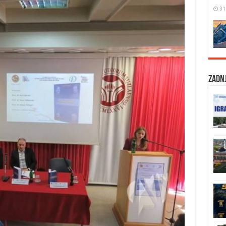
31
Zadnj