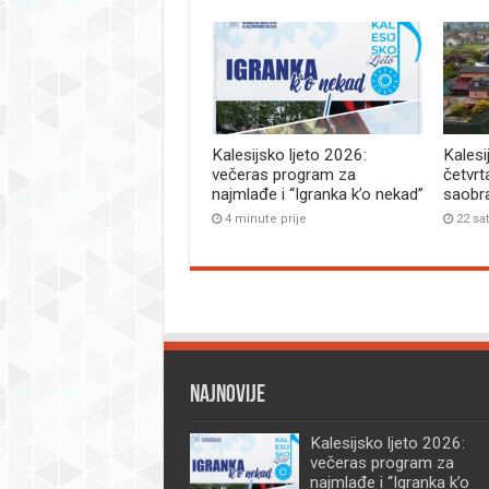
Kalesijsko ljeto 2026:
Kalesi
večeras program za
četvrt
najmlađe i “Igranka k’o nekad”
saobr
4 minute prije
22 sat
Najnovije
Kalesijsko ljeto 2026:
večeras program za
najmlađe i “Igranka k’o