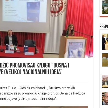
Prep
adžić promovisao knjigu “Bosna i
e (veliko) nacionalnih ideja”
ltet Tuzla – Odsjek za historiju, Društvo arhivskih
rganizovali su promociju knjige prof. dr. Senaida Hadžića
me pojave (veliko) nacionalnih ideja”.