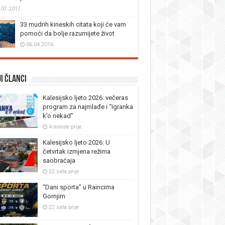
.07.2017.
33 mudrih kineskih citata koji će vam
pomoći da bolje razumijete život
06.04.2016.
i članci
Kalesijsko ljeto 2026: večeras
program za najmlađe i “Igranka
k’o nekad”
4 minute prije
Kalesijsko ljeto 2026: U
četvrtak izmjena režima
saobraćaja
22 sata prije
“Dani sporta” u Raincima
Gornjim
22 sata prije