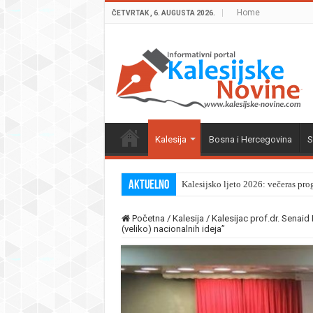
Home
ČETVRTAK , 6. AUGUSTA 2026.
Kalesija
Bosna i Hercegovina
S
Aktuelno
Kalesijsko ljeto 2026: večeras pro
Početna
/
Kalesija
/
Kalesijac prof.dr. Senai
(veliko) nacionalnih ideja”