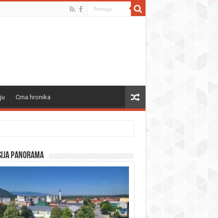
ju
Crna hronika
sija panorama