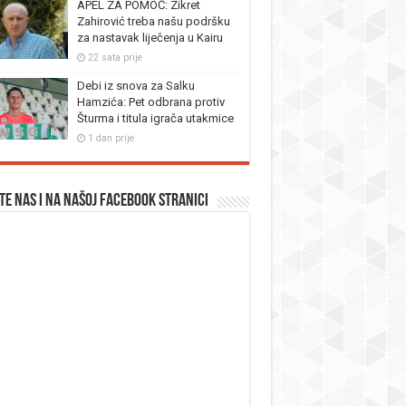
APEL ZA POMOĆ: Zikret
Zahirović treba našu podršku
za nastavak liječenja u Kairu
22 sata prije
Debi iz snova za Salku
Hamzića: Pet odbrana protiv
Šturma i titula igrača utakmice
1 dan prije
te nas i na našoj facebook stranici