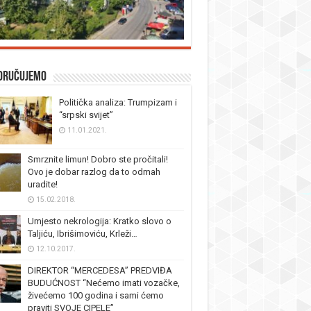
oručujemo
Politička analiza: Trumpizam i
“srpski svijet”
11.01.2021.
Smrznite limun! Dobro ste pročitali!
Ovo je dobar razlog da to odmah
uradite!
15.02.2018.
Umjesto nekrologija: Kratko slovo o
Taljiću, Ibrišimoviću, Krleži…
12.10.2017.
DIREKTOR “MERCEDESA” PREDVIĐA
BUDUĆNOST “Nećemo imati vozačke,
živećemo 100 godina i sami ćemo
praviti SVOJE CIPELE”