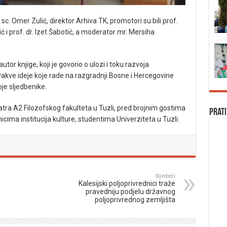
c. Omer Zulić, direktor Arhiva TK, promotori su bili prof.
ć i prof. dr. Izet Šabotić, a moderator mr. Mersiha
tor knjige, koji je govorio o ulozi i toku razvoja
ovakve ideje koje rade na razgradnji Bosne i Hercegovine
oje sljedbenike.
atra A2 Filozofskog fakulteta u Tuzli, pred brojnim gostima
Prati
cima institucija kulture, studentima Univerziteta u Tuzli.
Sljedeći
Kalesijski poljoprivrednici traže
pravedniju podjelu državnog
poljoprivrednog zemljišta