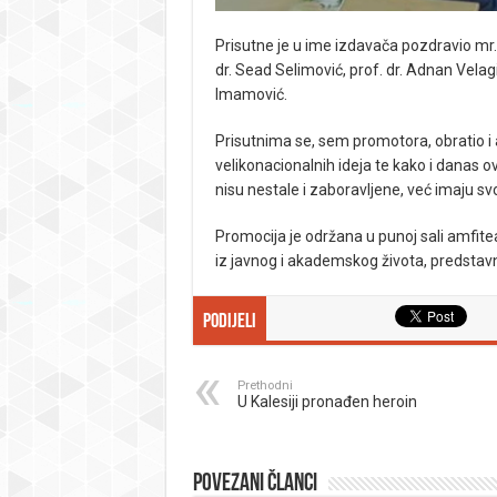
Prisutne je u ime izdavača pozdravio mr. s
dr. Sead Selimović, prof. dr. Adnan Velagi
Imamović.
Prisutnima se, sem promotora, obratio i au
velikonacionalnih ideja te kako i danas 
nisu nestale i zaboravljene, već imaju sv
Promocija je održana u punoj sali amfite
iz javnog i akademskog života, predstavni
Podijeli
Prethodni
U Kalesiji pronađen heroin
Povezani članci