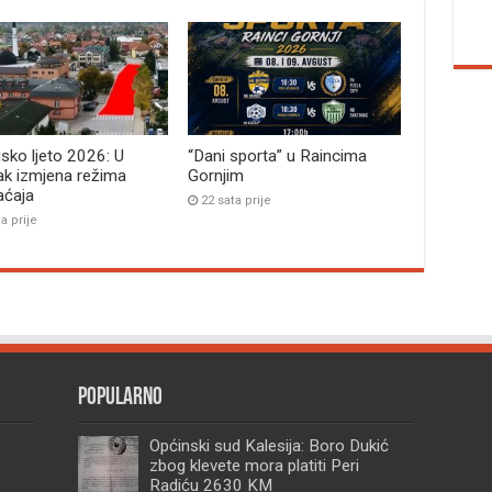
jsko ljeto 2026: U
“Dani sporta” u Raincima
ak izmjena režima
Gornjim
aćaja
22 sata prije
a prije
Popularno
Općinski sud Kalesija: Boro Dukić
zbog klevete mora platiti Peri
Radiću 2630 KM