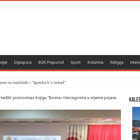
vijet
Dijaspora
BZK Preporod
Sport
Kolumna
Religija
Interv
gram za najmlađe i “Igranka k’o nekad”
d Hadžić promovisao knjigu “Bosna i Hercegovina u vrijeme pojave
Kale