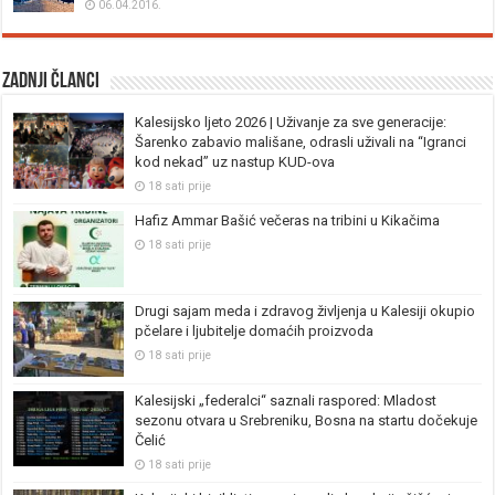
06.04.2016.
Zadnji članci
Kalesijsko ljeto 2026 | Uživanje za sve generacije:
Šarenko zabavio mališane, odrasli uživali na “Igranci
kod nekad” uz nastup KUD-ova
18 sati prije
Hafiz Ammar Bašić večeras na tribini u Kikačima
18 sati prije
Drugi sajam meda i zdravog življenja u Kalesiji okupio
pčelare i ljubitelje domaćih proizvoda
18 sati prije
Kalesijski „federalci“ saznali raspored: Mladost
sezonu otvara u Srebreniku, Bosna na startu dočekuje
Čelić
18 sati prije