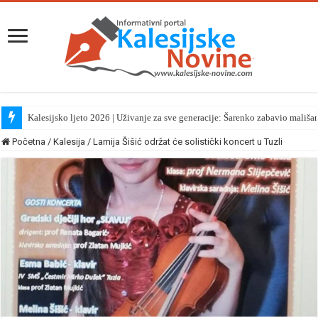
Kalesijsko ljeto 2026 | Uživanje za sve generacije: Šarenko zabavio mališa
Početna
/
Kalesija
/
Lamija Šišić održat će solistički koncert u Tuzli