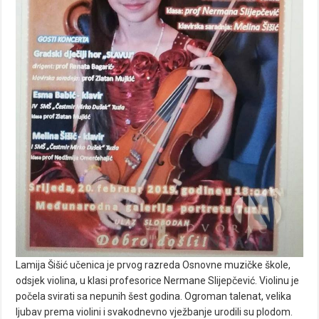
Lamija Šišić učenica je prvog razreda Osnovne muzičke škole,
odsjek violina, u klasi profesorice Nermane Slijepčević. Violinu je
počela svirati sa nepunih šest godina. Ogroman talenat, velika
ljubav prema violini i svakodnevno vježbanje urodili su plodom.