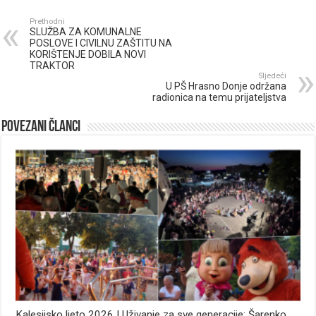
Prethodni
SLUŽBA ZA KOMUNALNE
POSLOVE I CIVILNU ZAŠTITU NA
KORIŠTENJE DOBILA NOVI
TRAKTOR
Sljedeći
U PŠ Hrasno Donje održana
radionica na temu prijateljstva
Povezani članci
Kalesijsko ljeto 2026 | Uživanje za sve generacije: Šarenko