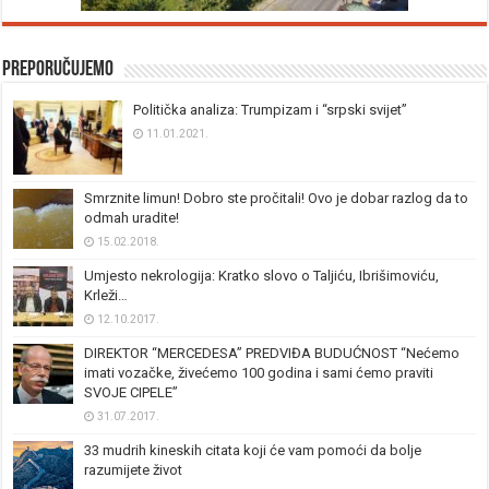
Preporučujemo
Politička analiza: Trumpizam i “srpski svijet”
11.01.2021.
Smrznite limun! Dobro ste pročitali! Ovo je dobar razlog da to
odmah uradite!
15.02.2018.
Umjesto nekrologija: Kratko slovo o Taljiću, Ibrišimoviću,
Krleži…
12.10.2017.
DIREKTOR “MERCEDESA” PREDVIĐA BUDUĆNOST “Nećemo
imati vozačke, živećemo 100 godina i sami ćemo praviti
SVOJE CIPELE”
31.07.2017.
33 mudrih kineskih citata koji će vam pomoći da bolje
razumijete život