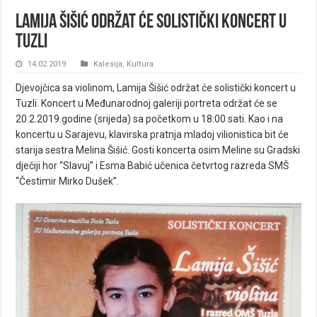
Lamija Šišić održat će solistički koncert u
Tuzli
14.02.2019.
Kalesija
,
Kultura
Djevojčica sa violinom, Lamija Šišić održat će solistički koncert u
Tuzli. Koncert u Međunarodnoj galeriji portreta održat će se
20.2.2019.godine (srijeda) sa početkom u 18:00 sati. Kao i na
koncertu u Sarajevu, klavirska pratnja mladoj vilionistica bit će
starija sestra Melina Šišić. Gosti koncerta osim Meline su Gradski
dječiji hor “Slavuj” i Esma Babić učenica četvrtog razreda SMŠ
“Čestimir Mirko Dušek”.