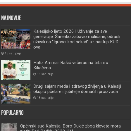
Najnovije
Kalesijsko ljeto 2026 | Uživanje za sve
generacije: Šarenko zabavio mališane, odrasli
uživali na “Igranci kod nekad” uz nastup KUD-
ova
18 sati prije
Hafiz Ammar Bašić večeras na tribini u
Kikačima
18 sati prije
Drugi sajam meda i zdravog življenja u Kalesiji
okupio pčelare i ljubitelje domaćih proizvoda
18 sati prije
Popularno
Općinski sud Kalesija: Boro Dukić zbog klevete mora