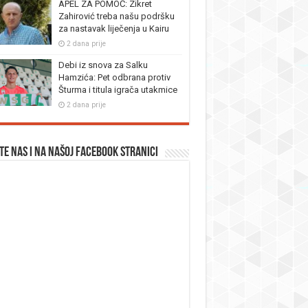
APEL ZA POMOĆ: Zikret
Zahirović treba našu podršku
za nastavak liječenja u Kairu
2 dana prije
Debi iz snova za Salku
Hamzića: Pet odbrana protiv
Šturma i titula igrača utakmice
2 dana prije
te nas i na našoj facebook stranici