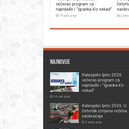
večeras program za
četvrt
najmlađe i “Igranka k’o nekad”
saobr
14 sati prije
2 dan
Najnovije
Kalesijsko ljeto 2026:
večeras program za
najmlađe i “Igranka k’o
nekad”
14 sati prije
Kalesijsko ljeto 2026: U
četvrtak izmjena režima
saobraćaja
2 dana prije