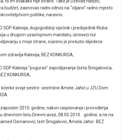
a, to im svakako nije strano. Tako je Dževad Hadžić,
za budžet, zasnovao radni odnos na “ciljano” radno mjesto
pokroviteljstvom politike, naravno.
P Kalesija, dugogodišnji vijećnik i predsjednik Kluba
esija u drugom uzastopnom mandatu, iznoseći niz
šljavanju s moje strane, svjesno je prešutio slijedeće:
Dom zdravlja Kalesija, BEZ KONKURSA,
u OO SDP Kalesija “pogurao” zapošljavanje Izeta Šmigalovića,
, BEZ KONKURSA,
e kćerke svoje sestre- sestrišne Amele Jahić u JZU Dom
RSA.
e zaposlen 2010. godine, nakon raspisivanja i provođenja
u dnevnom listu Dnevni avaz, 08.05.2010. godine, a ne na
hamed Osmanović, Izet Šmigalović, Amela Jahić- BEZ