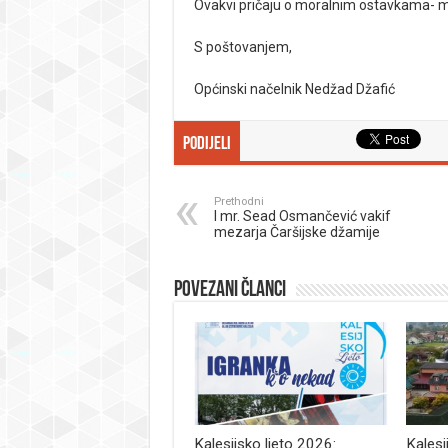
Ovakvi pričaju o moralnim ostavkama- m
S poštovanjem,
Općinski načelnik Nedžad Džafić
Podijeli
Prethodni
I mr. Sead Osmančević vakif
mezarja Čaršijske džamije
Povezani članci
Kalesijsko ljeto 2026:
Kalesi