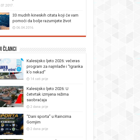
.07.2017.
33 mudrih kineskih citata koji će vam
pomoći da bolje razumijete život
06.04.2016.
i članci
Kalesijsko ljeto 2026: večeras
program za najmlađe i “Igranka
k’o nekad”
14 sati prije
Kalesijsko ljeto 2026: U
četvrtak izmjena režima
saobraćaja
2 dana prije
“Dani sporta” u Raincima
Gornjim
2 dana prije