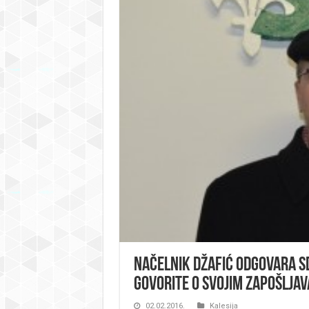
Načelnik Džafić odgovara SDP
govorite o svojim zapošlja
02.02.2016.
Kalesija