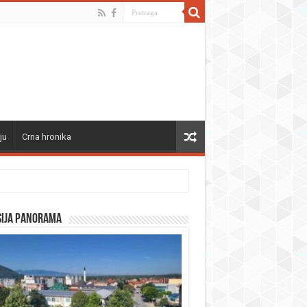
ju
Crna hronika
sija panorama