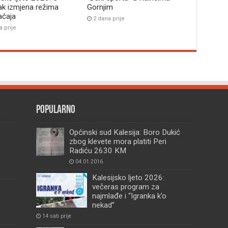
ak izmjena režima
Gornjim
aćaja
2 dana prije
a prije
Popularno
Općinski sud Kalesija: Boro Dukić
zbog klevete mora platiti Peri
Radiću 2630 KM
04.01.2016.
Kalesijsko ljeto 2026:
večeras program za
najmlađe i “Igranka k’o
nekad”
14 sati prije