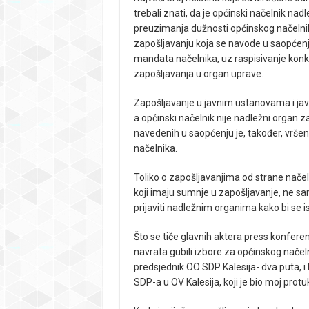
trebali znati, da je općinski načelnik na
preuzimanja dužnosti općinskog načelnika
zapošljavanju koja se navode u saopćenj
mandata načelnika, uz raspisivanje konk
zapošljavanja u organ uprave.
Zapošljavanje u javnim ustanovama i jav
a općinski načelnik nije nadležni organ za
navedenih u saopćenju je, također, vrše
načelnika.
Toliko o zapošljavanjima od strane nače
koji imaju sumnje u zapošljavanje, ne sa
prijaviti nadležnim organima kako bi se 
Što se tiče glavnih aktera press konferenc
navrata gubili izbore za općinskog načel
predsjednik OO SDP Kalesija- dva puta, 
SDP-a u OV Kalesija, koji je bio moj protu