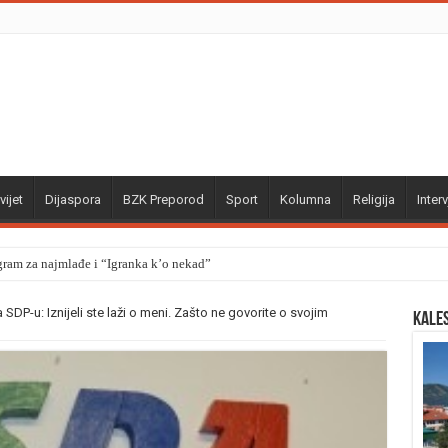
vijet
Dijaspora
BZK Preporod
Sport
Kolumna
Religija
Interv
gram za najmlađe i “Igranka k’o nekad”
SDP-u: Iznijeli ste laži o meni. Zašto ne govorite o svojim
Kale