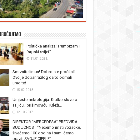
oručujemo
Politička analiza: Trumpizam i
“srpski svijet”
11.01.2021.
Smrznite limun! Dobro ste pročitali!
Ovo je dobar razlog da to odmah
uradite!
15.02.2018.
Umjesto nekrologija: Kratko slovo o
Taljiću, Ibrišimoviću, Krleži…
12.10.2017.
DIREKTOR “MERCEDESA” PREDVIĐA
BUDUĆNOST “Nećemo imati vozačke,
živećemo 100 godina i sami ćemo
praviti SVOJE CIPELE”