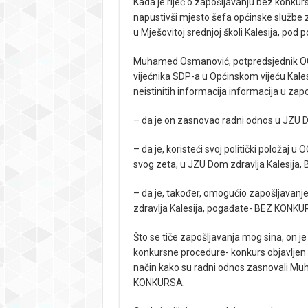
Kada je riječ o zapošljavanju bez konkurs
napustivši mjesto šefa općinske službe 
u Mješovitoj srednjoj školi Kalesija, pod 
Muhamed Osmanović, potpredsjednik OO SD
vijećnika SDP-a u Općinskom vijeću Kal
neistinitih informacija informacija u zapo
– da je on zasnovao radni odnos u JZU 
– da je, koristeći svoj politički položaj 
svog zeta, u JZU Dom zdravlja Kalesija
– da je, također, omogućio zapošljavanj
zdravlja Kalesija, pogađate- BEZ KONKU
Što se tiče zapošljavanja mog sina, on j
konkursne procedure- konkurs objavljen 
način kako su radni odnos zasnovali Mu
KONKURSA.