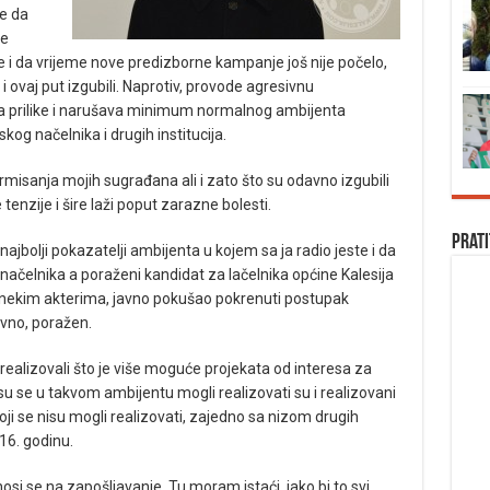
te da
ne
e i da vrijeme nove predizborne kampanje još nije počelo,
 ovaj put izgubili. Naprotiv, provode agresivnu
a prilike i narušava minimum normalnog ambijenta
kog načelnika i drugih institucija.
ormisanja mojih sugrađana ali i zato što su odavno izgubili
enzije i šire laži poput zarazne bolesti.
Prati
najbolji pokazatelji ambijenta u kojem sa ja radio jeste i da
 načelnika a poraženi kandidat za lačelnika općine Kalesija
nekim akterima, javno pokušao pokrenuti postupak
avno, poražen.
 realizovali što je više moguće projekata od interesa za
 su se u takvom ambijentu mogli realizovati su i realizovani
 koji se nisu mogli realizovati, zajedno sa nizom drugih
16. godinu.
osi se na zapošljavanje. Tu moram istaći, iako bi to svi