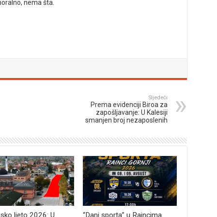
oralno, nema šta.
Sljedeći
Prema evidenciji Biroa za
zapošljavanje: U Kalesiji
smanjen broj nezaposlenih
jsko ljeto 2026: U
“Dani sporta” u Raincima