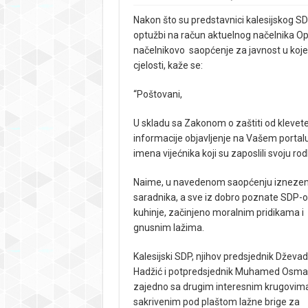
Nakon što su predstavnici kalesijskog SD
optužbi na račun aktuelnog načelnika Opć
načelnikovo saopćenje za javnost u koj
cjelosti, kaže se:
“Poštovani,
U skladu sa Zakonom o zaštiti od klevet
informacije objavljenje na Vašem portalu
imena vijećnika koji su zaposlili svoju ro
Naime, u navedenom saopćenju iznezen je
saradnika, a sve iz dobro poznate SDP-
kuhinje, začinjeno moralnim pridikama i
gnusnim lažima.
Kalesijski SDP, njihov predsjednik Dževad
Hadžić i potpredsjednik Muhamed Osma
zajedno sa drugim interesnim krugovim
sakrivenim pod plaštom lažne brige za