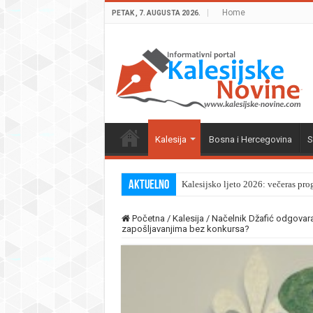
Home
PETAK , 7. AUGUSTA 2026.
Kalesija
Bosna i Hercegovina
S
Aktuelno
Kalesijsko ljeto 2026: večeras pro
Početna
/
Kalesija
/
Načelnik Džafić odgovara 
zapošljavanjima bez konkursa?