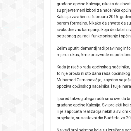
građane općine Kalesija, nikako da shva
su prijevremeni izbori za načelnika opći
Kalesija završeni u februaru 2015. godin
barem formalno. Nikako da shvate da su i
svakodnevnu kampanju koja destabilizir
potrebnog za rad i funkcionisanje i općins
Želim uputiti demantij radi pravilnog inf
mjeru i ukus, čime proizvode nepotrebne t
Kada je riječ o radu općinskog načelnika, 
to nije prošlo ni sto dana rada općinskog
Muhamed Osmanović je, zajedno sa još 
opoziva općinskog načelnika. I tu je, nar
I pored takvog utega radili smo sve da bi
građane općine Kalesija. Svi projekti koji
ili je započeta realizacija nekih a svi oni
projekata, su sastavni dio Budžeta za 20
Najveći broj neistina koje su izrečene odn