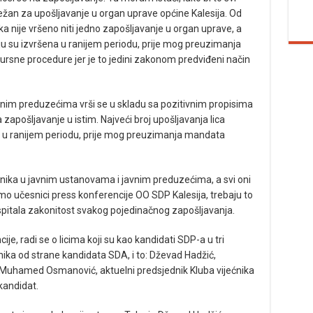
dležan za upošljavanje u organ uprave općine Kalesija. Od
 nije vršeno niti jedno zapošljavanje u organ uprave, a
u su izvršena u ranijem periodu, prije mog preuzimanja
ursne procedure jer je to jedini zakonom predviđeni način
nim preduzećima vrši se u skladu sa pozitivnim propisima
 zapošljavanje u istim. Najveći broj upošljavanja lica
n u ranijem periodu, prije mog preuzimanja mandata
lnika u javnim ustanovama i javnim preduzećima, a svi oni
mo učesnici press konferencije OO SDP Kalesija, trebaju to
ispitala zakonitost svakog pojedinačnog zapošljavanja.
ije, radi se o licima koji su kao kandidati SDP-a u tri
nika od strane kandidata SDA, i to: Dževad Hadžić,
i Muhamed Osmanović, aktuelni predsjednik Kluba vijećnika
kandidat.