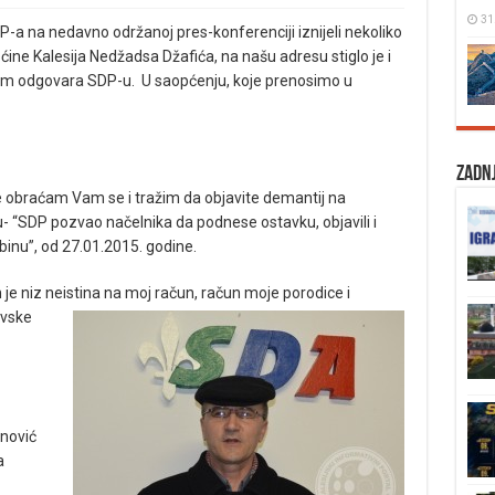
31
P-a na nedavno održanoj pres-konferenciji iznijeli nekoliko
ine Kalesija Nedžadsa Džafića, na našu adresu stiglo je i
em odgovara SDP-u. U saopćenju, koje prenosimo u
Zadnj
e obraćam Vam se i tražim da objavite demantij na
- “SDP pozvao načelnika da podnese ostavku, objavili i
dbinu”, od 27.01.2015. godine.
 niz neistina na moj račun, račun moje porodice i
ovske
nović
a