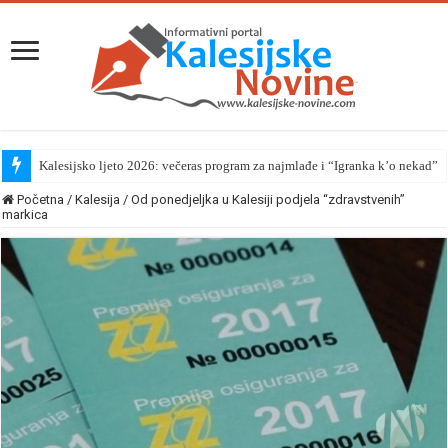
Kalesijsko ljeto 2026: večeras program za najmlađe i “Igranka k’o nekad”
Početna
/
Kalesija
/
Od ponedjeljka u Kalesiji podjela “zdravstvenih”
markica