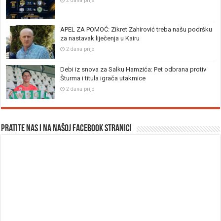
2 dana prije
APEL ZA POMOĆ: Zikret Zahirović treba našu podršku
za nastavak liječenja u Kairu
2 dana prije
Debi iz snova za Salku Hamzića: Pet odbrana protiv
Šturma i titula igrača utakmice
2 dana prije
Pratite nas i na našoj facebook stranici