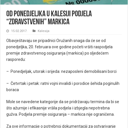
Od ponedjeljka u Kalesiji podjela
“zdravstvenih” markica
15.02.2017.
Kalesija
Obavještavaju se pripadnici Oružanih snaga da će se od
ponedjeljka, 20. februara ove godine početi vršiti raspodjela
premije zdravstvenog osiguranja (markica) po sljedećem
rasporedu:
– Ponedjeljak, utorak i srijeda: nezaposleni demobilisani borci
– Četvrtak i petak: ratni vojni invalidi i porodice šehida poginulih
boraca
Mole se navedene kategorije da se pridržavaju termina da bi se
što ažurnije i efikasnije vršila podjela i izbjegla nepotrebna
gužva. Podjela premije osiguranja – markica nije ograničena.
Za sve informacije o potrebnoj dokumentaciji za ostvarivanje