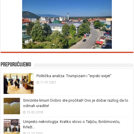
Preporučujemo
Politička analiza: Trumpizam i “srpski svijet”
11.01.2021.
Smrznite limun! Dobro ste pročitali! Ovo je dobar razlog da to
odmah uradite!
15.02.2018.
Umjesto nekrologija: Kratko slovo o Taljiću, Ibrišimoviću,
Krleži…
12.10.2017.