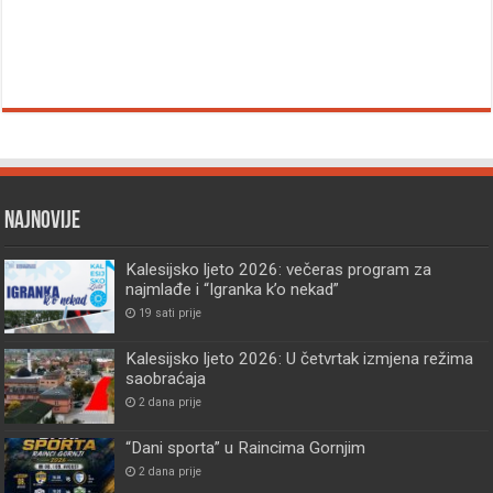
Najnovije
Kalesijsko ljeto 2026: večeras program za
najmlađe i “Igranka k’o nekad”
19 sati prije
Kalesijsko ljeto 2026: U četvrtak izmjena režima
saobraćaja
2 dana prije
“Dani sporta” u Raincima Gornjim
2 dana prije