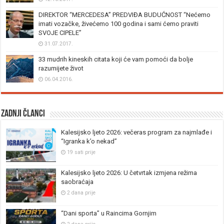
DIREKTOR “MERCEDESA” PREDVIĐA BUDUĆNOST “Nećemo
imati vozačke, živećemo 100 godina i sami ćemo praviti
SVOJE CIPELE”
31.07.2017.
33 mudrih kineskih citata koji će vam pomoći da bolje
razumijete život
06.04.2016.
Zadnji članci
Kalesijsko ljeto 2026: večeras program za najmlađe i
“Igranka k’o nekad”
19 sati prije
Kalesijsko ljeto 2026: U četvrtak izmjena režima
saobraćaja
2 dana prije
“Dani sporta” u Raincima Gornjim