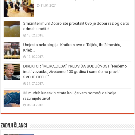
11.01.2021.
Smrznite limun! Dobro ste pročitali! Ovo je dobar razlog da to
odmah uradite!
15.02.2018.
Umjesto nekrologija: Kratko slovo o Taljiću, Ibrišimoviću,
Krleži…
12.10.2017.
DIREKTOR “MERCEDESA” PREDVIĐA BUDUĆNOST “Nećemo
imati vozačke, živećemo 100 godina i sami ćemo praviti
SVOJE CIPELE”
31.07.2017.
33 mudrih kineskih citata koji će vam pomoći da bolje
razumijete život
06.04.2016.
Zadnji članci