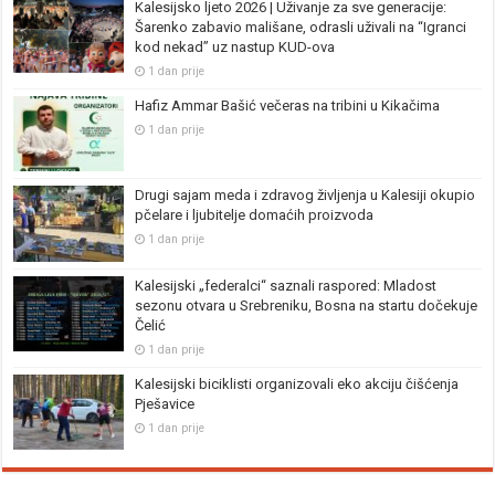
Kalesijsko ljeto 2026 | Uživanje za sve generacije:
Šarenko zabavio mališane, odrasli uživali na “Igranci
kod nekad” uz nastup KUD-ova
1 dan prije
Hafiz Ammar Bašić večeras na tribini u Kikačima
1 dan prije
Drugi sajam meda i zdravog življenja u Kalesiji okupio
pčelare i ljubitelje domaćih proizvoda
1 dan prije
Kalesijski „federalci“ saznali raspored: Mladost
sezonu otvara u Srebreniku, Bosna na startu dočekuje
Čelić
1 dan prije
Kalesijski biciklisti organizovali eko akciju čišćenja
Pješavice
1 dan prije