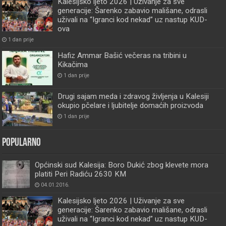
Kalesijsko ljeto 2026 | Uživanje za sve
generacije: Šarenko zabavio mališane, odrasli
uživali na “Igranci kod nekad” uz nastup KUD-
ova
1 dan prije
Hafiz Ammar Bašić večeras na tribini u
Kikačima
1 dan prije
Drugi sajam meda i zdravog življenja u Kalesiji
okupio pčelare i ljubitelje domaćih proizvoda
1 dan prije
Popularno
Općinski sud Kalesija: Boro Dukić zbog klevete mora
platiti Peri Radiću 2630 KM
04.01.2016.
Kalesijsko ljeto 2026 | Uživanje za sve
generacije: Šarenko zabavio mališane, odrasli
uživali na “Igranci kod nekad” uz nastup KUD-