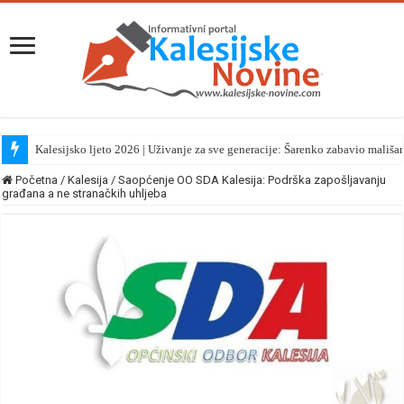
Kalesijsko ljeto 2026 | Uživanje za sve generacije: Šarenko zabavio mališa
Početna
/
Kalesija
/
Saopćenje OO SDA Kalesija: Podrška zapošljavanju
građana a ne stranačkih uhljeba