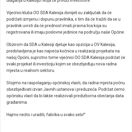
ulaganja u Kalesiju i koja će privući investitore.
Vijećnici kluba OO SDA Kalesija donijeli su zaključak da će
podržati izmjenu i dopunu pravilnika, s tim da će tražiti da se u
pravilnik uvrsti da će prednost imati pravna lica koja su
registrovana ili imaju poslovne jedinice na području naše Općine.
Obzirom da SDA u Kalesiji djeluje kao opzicija u OV Kalesija,
predstavljena je kao najveća kočnica u realizaciji projekata na
našoj Općini, suprotno tome vijećnici OO SDA Kalesija podržat će
svaki projekat ili investiciju kojim se obezbjeđuju nova radna
mjesta u realnom sektoru.
Stojimo na raspolaganju općinskoj vlasti, da radna mjesta počnu
obezbjeđivati izvan Javnih ustanova i preduzeća. Podržat ćemo
općinsku vlast da bi lakše realizovali predizborna obećanja data
građanima.
Hajmo nešto i uraditi, fabrika u svako selo!”