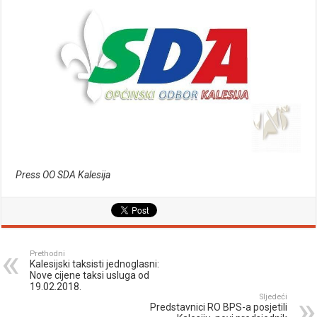
Press OO SDA Kalesija
Prethodni
Kalesijski taksisti jednoglasni:
Nove cijene taksi usluga od
19.02.2018.
Sljedeći
Predstavnici RO BPS-a posjetili