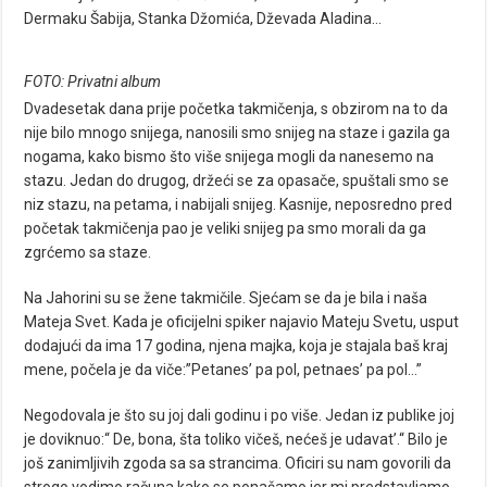
Dermaku Šabija, Stanka Džomića, Dževada Aladina…
FOTO: Privatni album
Dvadesetak dana prije početka takmičenja, s obzirom na to da
nije bilo mnogo snijega, nanosili smo snijeg na staze i gazila ga
nogama, kako bismo što više snijega mogli da nanesemo na
stazu. Jedan do drugog, držeći se za opasače, spuštali smo se
niz stazu, na petama, i nabijali snijeg. Kasnije, neposredno pred
početak takmičenja pao je veliki snijeg pa smo morali da ga
zgrćemo sa staze.
Na Jahorini su se žene takmičile. Sjećam se da je bila i naša
Mateja Svet. Kada je oficijelni spiker najavio Mateju Svetu, usput
dodajući da ima 17 godina, njena majka, koja je stajala baš kraj
mene, počela je da viče:”Petanes’ pa pol, petnaes’ pa pol…”
Negodovala je što su joj dali godinu i po više. Jedan iz publike joj
je doviknuo:“ De, bona, šta toliko vičeš, nećeš je udavat’.“ Bilo je
još zanimljivih zgoda sa sa strancima. Oficiri su nam govorili da
strogo vodimo računa kako se ponašamo jer mi predstavljamo