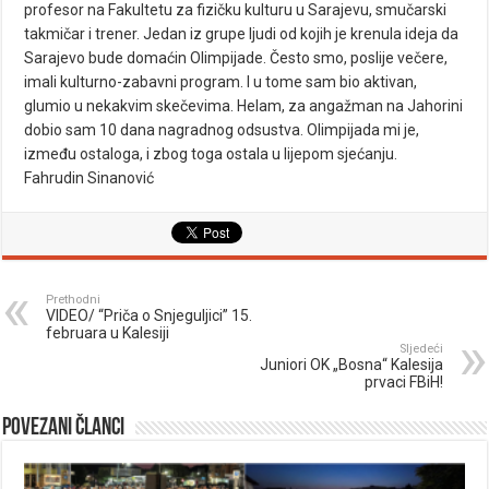
profesor na Fakultetu za fizičku kulturu u Sarajevu, smučarski
takmičar i trener. Jedan iz grupe ljudi od kojih je krenula ideja da
Sarajevo bude domaćin Olimpijade. Često smo, poslije večere,
imali kulturno-zabavni program. I u tome sam bio aktivan,
glumio u nekakvim skečevima. Helam, za angažman na Jahorini
dobio sam 10 dana nagradnog odsustva. Olimpijada mi je,
između ostaloga, i zbog toga ostala u lijepom sjećanju.
Fahrudin Sinanović
Prethodni
VIDEO/ “Priča o Snjeguljici” 15.
februara u Kalesiji
Sljedeći
Juniori OK „Bosna“ Kalesija
prvaci FBiH!
Povezani članci