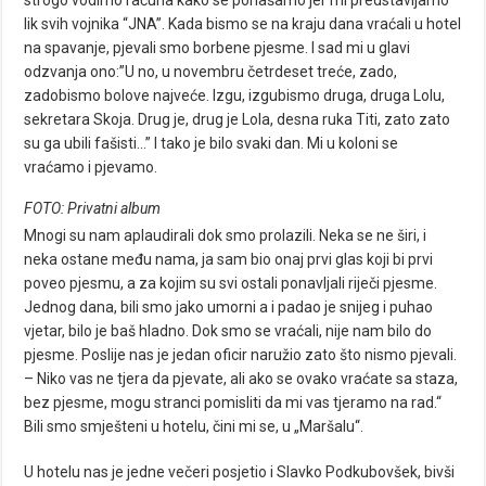
lik svih vojnika “JNA”. Kada bismo se na kraju dana vraćali u hotel
na spavanje, pjevali smo borbene pjesme. I sad mi u glavi
odzvanja ono:”U no, u novembru četrdeset treće, zado,
zadobismo bolove najveće. Izgu, izgubismo druga, druga Lolu,
sekretara Skoja. Drug je, drug je Lola, desna ruka Titi, zato zato
su ga ubili fašisti…” I tako je bilo svaki dan. Mi u koloni se
vraćamo i pjevamo.
FOTO: Privatni album
Mnogi su nam aplaudirali dok smo prolazili. Neka se ne širi, i
neka ostane među nama, ja sam bio onaj prvi glas koji bi prvi
poveo pjesmu, a za kojim su svi ostali ponavljali riječi pjesme.
Jednog dana, bili smo jako umorni a i padao je snijeg i puhao
vjetar, bilo je baš hladno. Dok smo se vraćali, nije nam bilo do
pjesme. Poslije nas je jedan oficir naružio zato što nismo pjevali.
– Niko vas ne tjera da pjevate, ali ako se ovako vraćate sa staza,
bez pjesme, mogu stranci pomisliti da mi vas tjeramo na rad.“
Bili smo smješteni u hotelu, čini mi se, u „Maršalu“.
U hotelu nas je jedne večeri posjetio i Slavko Podkubovšek, bivši