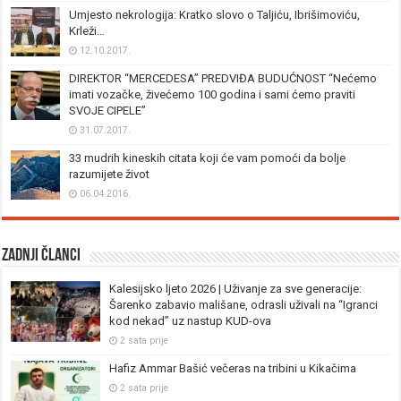
Umjesto nekrologija: Kratko slovo o Taljiću, Ibrišimoviću,
Krleži…
12.10.2017.
DIREKTOR “MERCEDESA” PREDVIĐA BUDUĆNOST “Nećemo
imati vozačke, živećemo 100 godina i sami ćemo praviti
SVOJE CIPELE”
31.07.2017.
33 mudrih kineskih citata koji će vam pomoći da bolje
razumijete život
06.04.2016.
Zadnji članci
Kalesijsko ljeto 2026 | Uživanje za sve generacije:
Šarenko zabavio mališane, odrasli uživali na “Igranci
kod nekad” uz nastup KUD-ova
2 sata prije
Hafiz Ammar Bašić večeras na tribini u Kikačima
2 sata prije