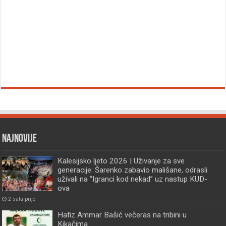
Najnovije
Kalesijsko ljeto 2026 | Uživanje za sve
generacije: Šarenko zabavio mališane, odrasli
uživali na “Igranci kod nekad” uz nastup KUD-
ova
2 sata prije
Hafiz Ammar Bašić večeras na tribini u
Kikačima