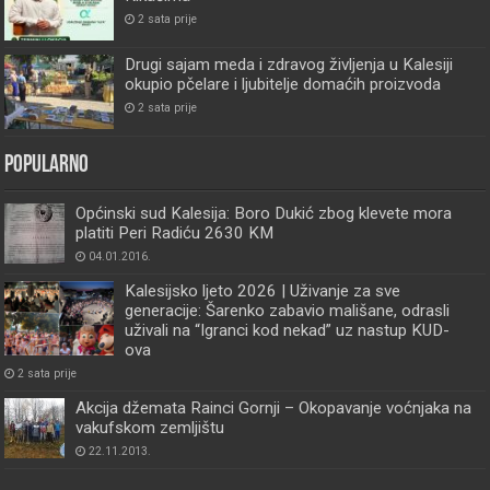
2 sata prije
Drugi sajam meda i zdravog življenja u Kalesiji
okupio pčelare i ljubitelje domaćih proizvoda
2 sata prije
Popularno
Općinski sud Kalesija: Boro Dukić zbog klevete mora
platiti Peri Radiću 2630 KM
04.01.2016.
Kalesijsko ljeto 2026 | Uživanje za sve
generacije: Šarenko zabavio mališane, odrasli
uživali na “Igranci kod nekad” uz nastup KUD-
ova
2 sata prije
Akcija džemata Rainci Gornji – Okopavanje voćnjaka na
vakufskom zemljištu
22.11.2013.