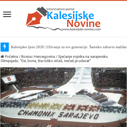
Kalesijsko ljeto 2026 | Uživanje za sve generacije: Šarenko zabavio mališa
Početna
/
Bosna i Hercegovina
/
Sjećanje vojnika na sarajevsku
Olimpijadu: “De, bona, šta toliko vičeš, nećeš je udavat“