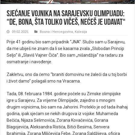
Sjećanje vojnika na sarajevsku Olimpijadu:
“De, bona, šta toliko vičeš, nećeš je udavat“
09.02.2025.
Bosna i Hercegovina
,
Kalesija
Prije 41 godinu bio sam pripadnik “JNA”. Služio sam u Sarajevu,
da me ubiješ ne znam da li se kasarna zvala „Slobodan Princip
Seljo“ ili „Slaviš Vajner Čiča“. Bio sam „nišandžija“ na radaru za
osmatranje i navođenje.
Zakletvu, ono da ćemo “braniti domovinu ne žaleći da u toj borbi
i život damo” polagali smo na Vracama.
Tada, 08. februara 1984. godine počele su Zimske olimpijske
igre u Sarajevu. Za vrijeme Olimpijade, zajedno s mnogim
drugim vojnicima, bio sam na Jahorini. Proteklo je od tada ihahaj
godina, ipak sjećam se nekih drugova iz vojske: Muhameda
Bečića, Nijaza Selimovića, Zorana Kovačevića, Gorana
Blagojevića, Aleksandra Ristića, Bitići Besima, Senvera
Ibrahimija, Zorana Miličevića Febe, Zorana Saldžijeva, oficira