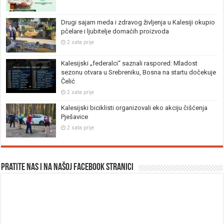
Drugi sajam meda i zdravog življenja u Kalesiji okupio
pčelare i ljubitelje domaćih proizvoda
2 sata prije
Kalesijski „federalci“ saznali raspored: Mladost
sezonu otvara u Srebreniku, Bosna na startu dočekuje
Čelić
2 sata prije
Kalesijski biciklisti organizovali eko akciju čišćenja
Pješavice
2 sata prije
Pratite nas i na našoj facebook stranici