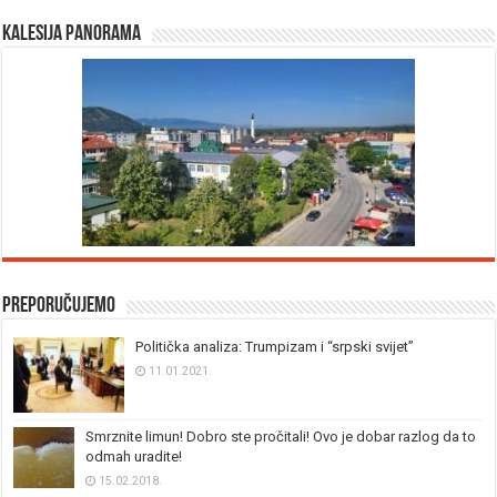
Kalesija panorama
Preporučujemo
Politička analiza: Trumpizam i “srpski svijet”
11.01.2021.
Smrznite limun! Dobro ste pročitali! Ovo je dobar razlog da to
odmah uradite!
15.02.2018.