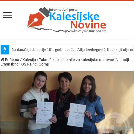
Na današnji dan prije 101. godine rođen Alija Izetbegović, lider koji nije o
Početna
/
Kalesija
/
Takmičenje iz hemije za kalesijske osnovce: Najbolji
Ermin Ibrić i OŠ Rainci Gornji