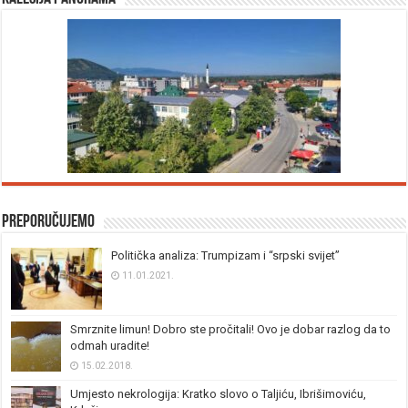
Preporučujemo
Politička analiza: Trumpizam i “srpski svijet”
11.01.2021.
Smrznite limun! Dobro ste pročitali! Ovo je dobar razlog da to
odmah uradite!
15.02.2018.
Umjesto nekrologija: Kratko slovo o Taljiću, Ibrišimoviću,