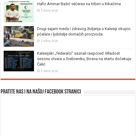
Hafiz Ammar Bašić večeras na tribini u Kikačima
3 dana prije
Drugi sajam meda i zdravog življenja u Kalesiji okupio
pčelare i ljubitelje domaćih proizvoda
3 dana prije
Kalesijski „federalci“ saznali raspored: Mladost
sezonu otvara u Srebreniku, Bosna na startu dočekuje
Čelić
3 dana prije
Pratite nas i na našoj facebook stranici