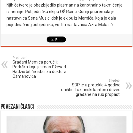
Njih četvero je obezbijedilo plasman na kanotnalno takmičenje
iz hemije. Pobjedničku ekipu OŠ Rainci Gornji pripremala je
nastavnica Sena Musić, dok je ekipu iz Memića, koja je dala
pojedinačnog pobjednika, vodila nastavnica Azra Makalić.
Prethodni
Građani Memića poručili:
Podrška koju je imao Dževad
Hadžić bit će ista i za doktora
Osmanovića
Sljedeći
SDP je u protekle 4 godine
uništio Tuzlanski kanton i doveo
građane na rub propasti
Povezani članci