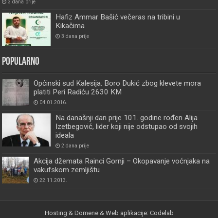
3 dana prije
Hafiz Ammar Bašić večeras na tribini u
Kikačima
3 dana prije
Popularno
Općinski sud Kalesija: Boro Dukić zbog klevete mora
platiti Peri Radiću 2630 KM
04.01.2016.
Na današnji dan prije 101. godine rođen Alija
Izetbegović, lider koji nije odstupao od svojih
ideala
2 dana prije
Akcija džemata Rainci Gornji – Okopavanje voćnjaka na
vakufskom zemljištu
22.11.2013.
Hosting & Domene & Web aplikacije: Codelab