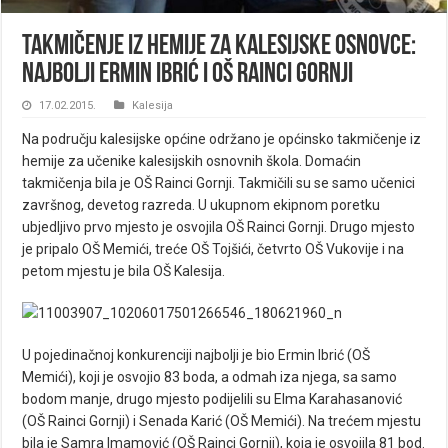
Takmičenje iz hemije za kalesijske osnovce:
Najbolji Ermin Ibrić i OŠ Rainci Gornji
17.02.2015.
Kalesija
Na području kalesijske općine održano je općinsko takmičenje iz
hemije za učenike kalesijskih osnovnih škola. Domaćin
takmičenja bila je OŠ Rainci Gornji. Takmičili su se samo učenici
završnog, devetog razreda. U ukupnom ekipnom poretku
ubjedljivo prvo mjesto je osvojila OŠ Rainci Gornji. Drugo mjesto
je pripalo OŠ Memići, treće OŠ Tojšići, četvrto OŠ Vukovije i na
petom mjestu je bila OŠ Kalesija.
U pojedinačnoj konkurenciji najbolji je bio Ermin Ibrić (OŠ
Memići), koji je osvojio 83 boda, a odmah iza njega, sa samo
bodom manje, drugo mjesto podijelili su Elma Karahasanović
(OŠ Rainci Gornji) i Senada Karić (OŠ Memići). Na trećem mjestu
bila je Samra Imamović (OŠ Rainci Gornji), koja je osvojila 81 bod.