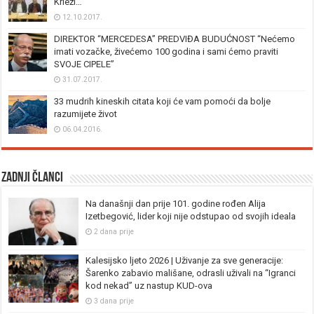
Krleži…
12.10.2017.
DIREKTOR “MERCEDESA” PREDVIĐA BUDUĆNOST “Nećemo
imati vozačke, živećemo 100 godina i sami ćemo praviti
SVOJE CIPELE”
31.07.2017.
33 mudrih kineskih citata koji će vam pomoći da bolje
razumijete život
06.04.2016.
Zadnji članci
Na današnji dan prije 101. godine rođen Alija
Izetbegović, lider koji nije odstupao od svojih ideala
2 dana prije
Kalesijsko ljeto 2026 | Uživanje za sve generacije:
Šarenko zabavio mališane, odrasli uživali na “Igranci
kod nekad” uz nastup KUD-ova
3 dana prije