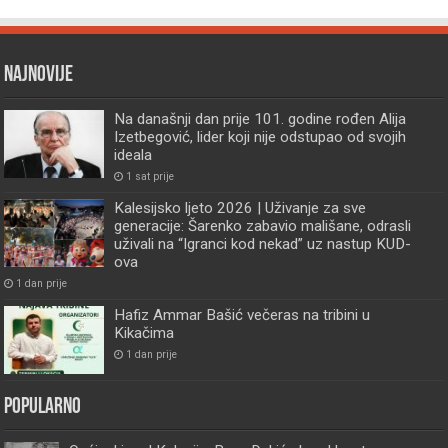
Najnovije
Na današnji dan prije 101. godine rođen Alija
Izetbegović, lider koji nije odstupao od svojih
ideala
1 sat prije
Kalesijsko ljeto 2026 | Uživanje za sve
generacije: Šarenko zabavio mališane, odrasli
uživali na “Igranci kod nekad” uz nastup KUD-
ova
1 dan prije
Hafiz Ammar Bašić večeras na tribini u
Kikačima
1 dan prije
Popularno