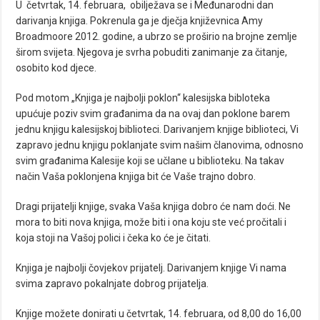
U četvrtak, 14. februara, obilježava se i Međunarodni dan
darivanja knjiga. Pokrenula ga je dječja književnica Amy
Broadmoore 2012. godine, a ubrzo se proširio na brojne zemlje
širom svijeta. Njegova je svrha pobuditi zanimanje za čitanje,
osobito kod djece.
Pod motom „Knjiga je najbolji poklon“ kalesijska bibloteka
upućuje poziv svim građanima da na ovaj dan poklone barem
jednu knjigu kalesijskoj biblioteci. Darivanjem knjige biblioteci, Vi
zapravo jednu knjigu poklanjate svim našim članovima, odnosno
svim građanima Kalesije koji se učlane u biblioteku. Na takav
način Vaša poklonjena knjiga bit će Vaše trajno dobro.
Dragi prijatelji knjige, svaka Vaša knjiga dobro će nam doći. Ne
mora to biti nova knjiga, može biti i ona koju ste već pročitali i
koja stoji na Vašoj polici i čeka ko će je čitati.
Knjiga je najbolji čovjekov prijatelj. Darivanjem knjige Vi nama
svima zapravo pokalnjate dobrog prijatelja.
Knjige možete donirati u četvrtak, 14. februara, od 8,00 do 16,00