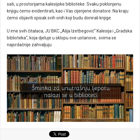
sati, u prostorijama kalesijske biblioteke. Svaku poklonjenu
knjigu ćemo evidentirati, kao i Vas cijenjene donatore. Na kraju
ćemo objaviti spisak svih onih koji budu donirali knjige.
U ime svih čitalaca, JU BKC „Alija Izetbegović“ Kalesija i „Gradska
biblioteka“, koja djeluje u sklopu ove ustanove, svima se
najsrdačnije zahvaljuju.