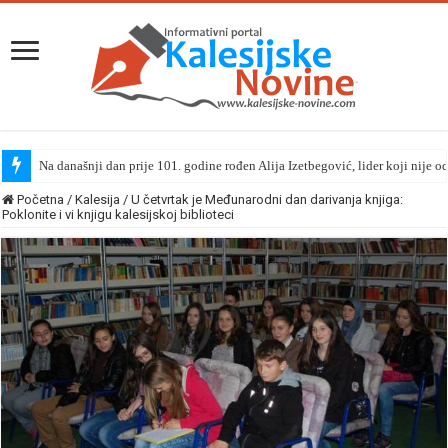
Na današnji dan prije 101. godine rođen Alija Izetbegović, lider koji nije o
Početna
/
Kalesija
/
U četvrtak je Međunarodni dan darivanja knjiga:
Poklonite i vi knjigu kalesijskoj biblioteci