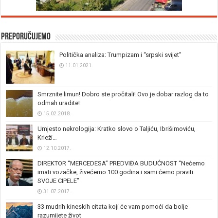
Preporučujemo
Politička analiza: Trumpizam i “srpski svijet”
11.01.2021.
Smrznite limun! Dobro ste pročitali! Ovo je dobar razlog da to
odmah uradite!
15.02.2018.
Umjesto nekrologija: Kratko slovo o Taljiću, Ibrišimoviću,
Krleži…
12.10.2017.
DIREKTOR “MERCEDESA” PREDVIĐA BUDUĆNOST “Nećemo
imati vozačke, živećemo 100 godina i sami ćemo praviti
SVOJE CIPELE”
31.07.2017.
33 mudrih kineskih citata koji će vam pomoći da bolje
razumijete život