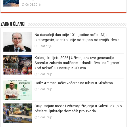
06.04.2016.
Zadnji članci
Na današnji dan prije 101. godine rođen Alija
Izetbegović, lider koji nije odstupao od svojih ideala
1 sat prije
Kalesijsko ljeto 2026 | Uživanje za sve generacije:
Šarenko zabavio mališane, odrasli uživali na “Igranci
kod nekad” uz nastup KUD-ova
1 dan prije
Hafiz Ammar Bašić večeras na tribini u Kikačima
1 dan prije
Drugi sajam meda i zdravog življenja u Kalesiji okupio
pčelare i ljubitelje domaćih proizvoda
1 dan prije