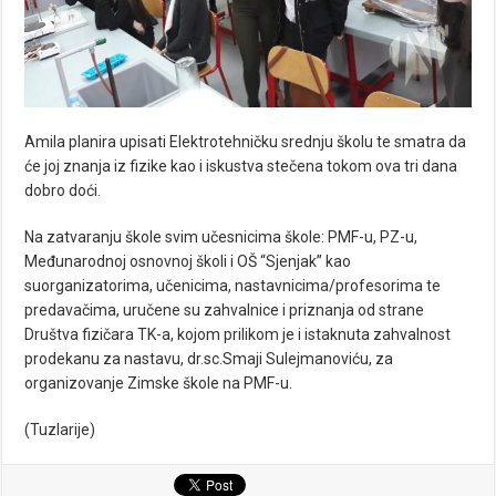
Amila planira upisati Elektrotehničku srednju školu te smatra da
će joj znanja iz fizike kao i iskustva stečena tokom ova tri dana
dobro doći.
Na zatvaranju škole svim učesnicima škole: PMF-u, PZ-u,
Međunarodnoj osnovnoj školi i OŠ “Sjenjak” kao
suorganizatorima, učenicima, nastavnicima/profesorima te
predavačima, uručene su zahvalnice i priznanja od strane
Društva fizičara TK-a, kojom prilikom je i istaknuta zahvalnost
prodekanu za nastavu, dr.sc.Smaji Sulejmanoviću, za
organizovanje Zimske škole na PMF-u.
(Tuzlarije)