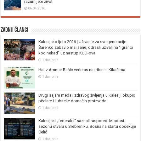
razumijete život
06.04.2016.
Zadnji članci
Kalesijsko ljeto 2026 | Uživanje za sve generacije:
Šarenko zabavio mališane, odrasli uživali na “Igranci
kod nekad” uz nastup KUD-ova
1 dan prije
Hafiz Ammar Bašić večeras na tribini u Kikačima
1 dan prije
Drugi sajam meda i zdravog življenja u Kalesiji okupio
pčelare i ljubitelje domaćih proizvoda
1 dan prije
Kalesijski „federalci“ saznali raspored: Mladost
sezonu otvara u Srebreniku, Bosna na startu dočekuje
Čelić
1 dan prije