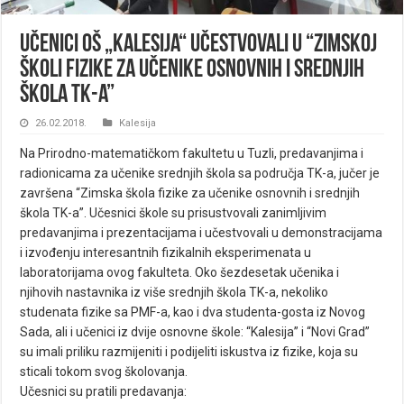
Učenici OŠ „Kalesija“ učestvovali u “Zimskoj
školi fizike za učenike osnovnih i srednjih
škola TK-a”
26.02.2018.
Kalesija
Na Prirodno-matematičkom fakultetu u Tuzli, predavanjima i
radionicama za učenike srednjih škola sa područja TK-a, jučer je
završena “Zimska škola fizike za učenike osnovnih i srednjih
škola TK-a”.
Učesnici škole su prisustvovali zanimljivim
predavanjima i prezentacijama i učestvovali u demonstracijama
i izvođenju interesantnih fizikalnih eksperimenata u
laboratorijama ovog faku
lteta. Oko šezdesetak učenika i
njihovih nastavnika iz više srednjih škola TK-a, nekoliko
studenata fizike sa PMF-a, kao i dva studenta-gosta iz Novog
Sada, ali i učenici iz dvije osnovne škole: “Kalesija” i “Novi Grad”
su imali priliku razmijeniti i podijeliti iskustva iz fizike, koja su
sticali tokom svog školovanja.
Učesnici su pratili predavanja: