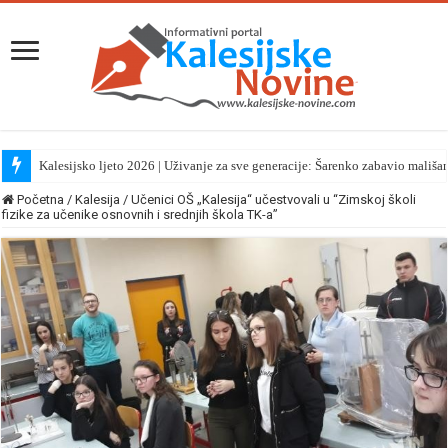
Kalesijsko ljeto 2026 | Uživanje za sve generacije: Šarenko zabavio mališa
Početna
/
Kalesija
/
Učenici OŠ „Kalesija“ učestvovali u “Zimskoj školi
fizike za učenike osnovnih i srednjih škola TK-a”