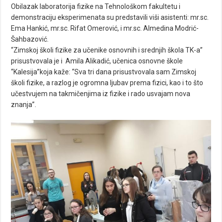
Obilazak laboratorija fizike na Tehnološkom fakultetu i
demonstraciju eksperimenata su predstavili viši asistenti: mr.sc.
Ema Hankić, mr.sc. Rifat Omerović, i mr.sc. Almedina Modrić-
Šahbazović.
“Zimskoj školi fizike za učenike osnovnih i srednjih škola TK-a”
prisustvovala je i Amila Alikadić, učenica osnovne škole
“Kalesija”koja kaže: “Sva tri dana prisustvovala sam Zimskoj
školi fizike, a razlog je ogromna ljubav prema fizici, kao i to što
učestvujem na takmičenjima iz fizike i rado usvajam nova
znanja”.