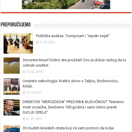
Preporučujemo
Politička analiza: Trumpizam i “srpski svijet”
11.01.2021.
Smrznite limun! Dobro ste pročitali! Ovo je dobar razlog da to
odmah uradite!
15.02.2018.
Umjesto nekrologija: Kratko slovo o Taljiću, Ibrišimoviću,
Krleži…
12.10.2017.
DIREKTOR “MERCEDESA” PREDVIĐA BUDUĆNOST “Nećemo
imati vozačke, živećemo 100 godina i sami ćemo praviti
SVOJE CIPELE”
31.07.2017.
33 mudrih kineskih citata koji će vam pomoći da bolje