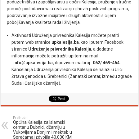
poduzetništva i zapošljavanju u općini Kalesija, pružanje stručne
pomoći poslodavcima u realizaciji njihovih poslovnih programa,
podržavanje izvozne incijative i drugih aktivnosti s ciljem
poboljšavanja kvaliteta rada i življenja.
Aktivnosti Udruženja privrednika Kalesija možete pratiti
putem web stranice
upkalesija.ba
, kao i putem Facebook
stranice
Udruženje privrednika Kalesija
, a dodatne
infiormacije možete potražiti upitom na mail
:
info@upkalesija.ba
,
ili pozivom na broj :
062/ 469-464.
Kancelarija Udruženja privrednika Kalesija se nalazi u Ulici
Žrtava genocida u Srebrenici (Zanatski centar, između zgrade
Suda i Čaršijske džamije).
Prethodni
Općina Kalesija za Islamski
centar u Dubnici, džamiju u
Vukovijama Donjim i mekteb u
Sprečama izdvojila 40.000 KM