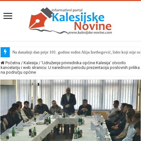
Na današnji dan prije 101. godine rođen Alija Izetbegović, lider koji nije o
Početna
/
Kalesija
/
‘Udruženje privrednika općine Kalesija’ otvorilo
kancelariju i web stranicu: U narednom periodu prezentacija poslovnih prilika
na području općine