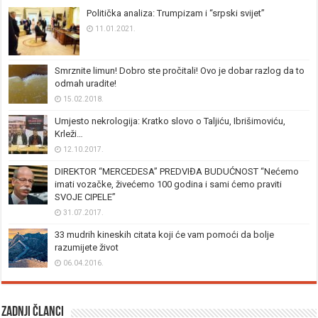
Politička analiza: Trumpizam i “srpski svijet”
11.01.2021.
Smrznite limun! Dobro ste pročitali! Ovo je dobar razlog da to
odmah uradite!
15.02.2018.
Umjesto nekrologija: Kratko slovo o Taljiću, Ibrišimoviću,
Krleži…
12.10.2017.
DIREKTOR “MERCEDESA” PREDVIĐA BUDUĆNOST “Nećemo
imati vozačke, živećemo 100 godina i sami ćemo praviti
SVOJE CIPELE”
31.07.2017.
33 mudrih kineskih citata koji će vam pomoći da bolje
razumijete život
06.04.2016.
Zadnji članci