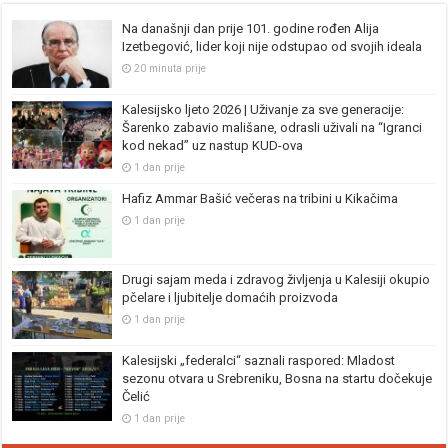
Na današnji dan prije 101. godine rođen Alija
Izetbegović, lider koji nije odstupao od svojih ideala
20 minuta prije
Kalesijsko ljeto 2026 | Uživanje za sve generacije:
Šarenko zabavio mališane, odrasli uživali na “Igranci
kod nekad” uz nastup KUD-ova
1 dan prije
Hafiz Ammar Bašić večeras na tribini u Kikačima
1 dan prije
Drugi sajam meda i zdravog življenja u Kalesiji okupio
pčelare i ljubitelje domaćih proizvoda
1 dan prije
Kalesijski „federalci“ saznali raspored: Mladost
sezonu otvara u Srebreniku, Bosna na startu dočekuje
Čelić
1 dan prije