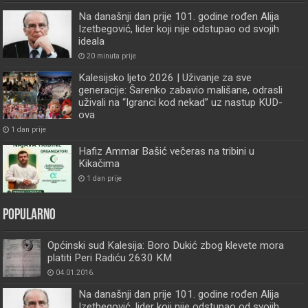
Na današnji dan prije 101. godine rođen Alija
Izetbegović, lider koji nije odstupao od svojih
ideala
20 minuta prije
Kalesijsko ljeto 2026 | Uživanje za sve
generacije: Šarenko zabavio mališane, odrasli
uživali na “Igranci kod nekad” uz nastup KUD-
ova
1 dan prije
Hafiz Ammar Bašić večeras na tribini u
Kikačima
1 dan prije
Popularno
Općinski sud Kalesija: Boro Dukić zbog klevete mora
platiti Peri Radiću 2630 KM
04.01.2016.
Na današnji dan prije 101. godine rođen Alija
Izetbegović, lider koji nije odstupao od svojih