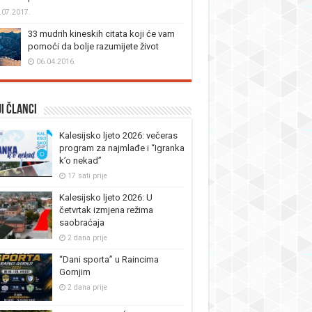
.07.2017.
33 mudrih kineskih citata koji će vam
pomoći da bolje razumijete život
06.04.2016.
i članci
Kalesijsko ljeto 2026: večeras
program za najmlađe i “Igranka
k’o nekad”
17 sati prije
Kalesijsko ljeto 2026: U
četvrtak izmjena režima
saobraćaja
2 dana prije
“Dani sporta” u Raincima
Gornjim
2 dana prije