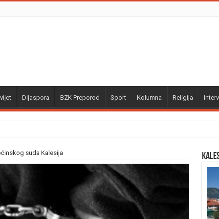
vijet
Dijaspora
BZK Preporod
Sport
Kolumna
Religija
Interv
ćinskog suda Kalesija
Kale