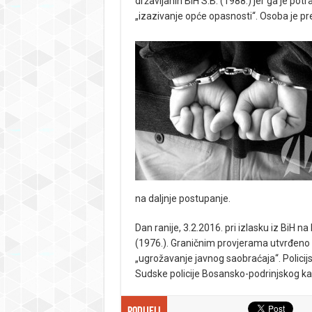
državljanin BiH S.B. (1988.) jer ga je pot
„izazivanje opće opasnosti“. Osoba je p
na daljnje postupanje.
Dan ranije, 3.2.2016. pri izlasku iz BiH n
(1976.). Graničnim provjerama utvrđeno 
„ugrožavanje javnog saobraćaja“. Policijs
Sudske policije Bosansko-podrinjskog k