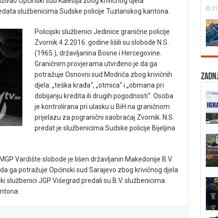
raživao Općinski sud Kalesija zbog krivičnog djela
31
redata službenicima Sudske policije Tuzlanskog kantona.
Policijski službenici Jedinice granične policije
Zvornik 4.2.2016. godine lišili su slobode N.S.
(1965.), državljanina Bosne i Hercegovine.
Graničnim provjerama utvrđeno je da ga
potražuje Osnovni sud Modriča zbog krivičnih
Zadnj
djela: „teška krađa“, „otmica“ i „obmana pri
dobijanju kredita ili drugih pogodnosti“. Osoba
je kontrolirana pri ulasku u BiH na graničnom
prijelazu za pogranični saobraćaj Zvornik. N.S.
predat je službenicima Sudske policije Bijeljina
a MGP Vardište slobode je lišen državljanin Makedonije B.V.
da ga potražuje Općinski sud Sarajevo zbog krivičnog djela
ki službenici JGP Višegrad predali su B.V. službenicima
antona.