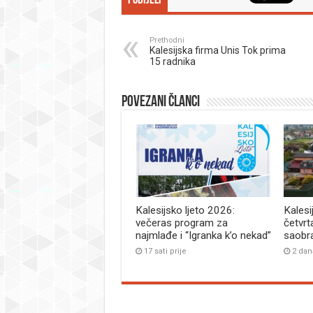
Podijeli
Prethodni
Kalesijska firma Unis Tok prima
15 radnika
Povezani članci
Kalesijsko ljeto 2026:
Kalesi
večeras program za
četvrt
najmlađe i “Igranka k’o nekad”
saobr
17 sati prije
2 dan