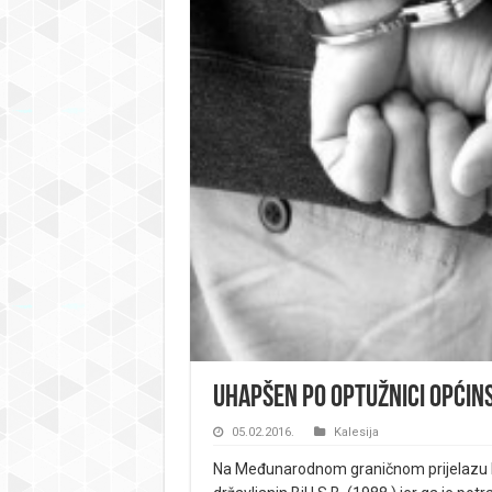
Uhapšen po optužnici Općin
05.02.2016.
Kalesija
Na Međunarodnom graničnom prijelazu Rač