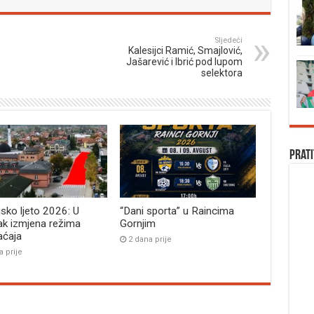
Sljedeći
Kalesijci Ramić, Smajlović,
Jašarević i Ibrić pod lupom
selektora
Prati
jsko ljeto 2026: U
“Dani sporta” u Raincima
ak izmjena režima
Gornjim
aćaja
2 dana prije
a prije