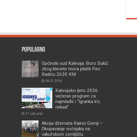
Popularno
Općinski sud Kalesija: Boro Dukić
zbog klevete mora platiti Peri
Radiću 2630 KM
04.01.2016.
Kalesijsko ljeto 2026:
večeras program za
najmlađe i “Igranka k’o
nekad”
17 sati prije
Akcija džemata Rainci Gornji –
Okopavanje voćnjaka na
vakufskom zemljištu