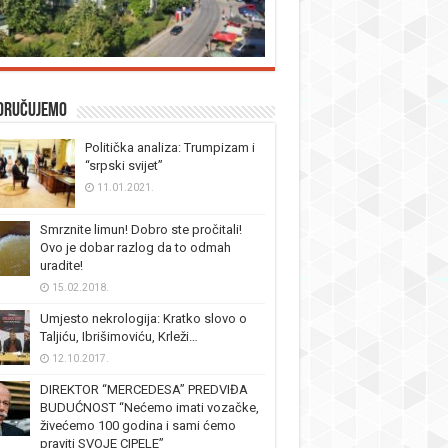
oručujemo
Politička analiza: Trumpizam i
“srpski svijet”
11.01.2021.
Smrznite limun! Dobro ste pročitali!
Ovo je dobar razlog da to odmah
uradite!
15.02.2018.
Umjesto nekrologija: Kratko slovo o
Taljiću, Ibrišimoviću, Krleži…
12.10.2017.
DIREKTOR “MERCEDESA” PREDVIĐA
BUDUĆNOST “Nećemo imati vozačke,
živećemo 100 godina i sami ćemo
praviti SVOJE CIPELE”