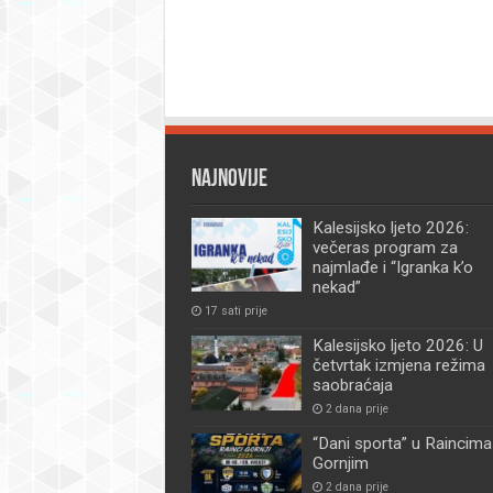
Najnovije
Kalesijsko ljeto 2026:
večeras program za
najmlađe i “Igranka k’o
nekad”
17 sati prije
Kalesijsko ljeto 2026: U
četvrtak izmjena režima
saobraćaja
2 dana prije
“Dani sporta” u Raincima
Gornjim
2 dana prije