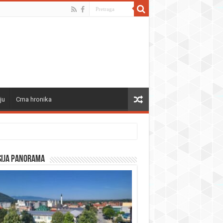
ju
Crna hronika
sija panorama