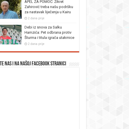
APEL ZA POMOĆ: Zikret
Zahirović treba našu podršku
za nastavak liječenja u Kairu
2 dana prije
Debi iz snova za Salku
Hamzića: Pet odbrana protiv
Šturma i titula igrača utakmice
2 dana prije
te nas i na našoj facebook stranici