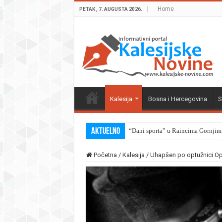
Home
PETAK , 7. AUGUSTA 2026.
Kalesija
Bosna i Hercegovina
S
Aktuelno
“Dani sporta” u Raincima Gornjim
Početna
/
Kalesija
/
Uhapšen po optužnici Op