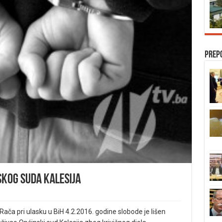
Prep
skog suda Kalesija
a pri ulasku u BiH 4.2.2016. godine slobode je lišen