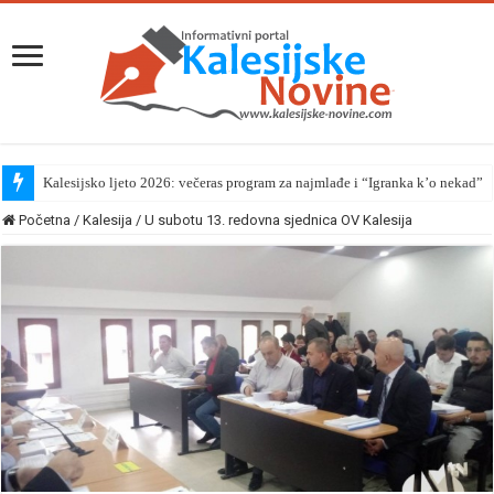
Kalesijsko ljeto 2026: večeras program za najmlađe i “Igranka k’o nekad”
Početna
/
Kalesija
/
U subotu 13. redovna sjednica OV Kalesija