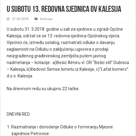
U subotu 13. redovna sjednica OV Kalesija
27.03.2018.
Kalesija
U subotu 31. 3.2018. godine u sali za sjednice u zgradi Općine
Kalesija, održat će se 13. redovna sjednica Općinskog vijeća.
Vijećnici će, između ostalog, razmatrati odluke o davanju
saglasnosti na Odluku o zaključenju ugovora o prodaji
neizgrađenog građevinskog zemljišta putem javnog
nadmetanja – licitacije: a)Bešić Almiru vl. OR “Bešić stil” Dubnica
– Kalesija, b)Đedović Šemse Ismetu iz Kalesije, c)“Lafat komerc”
d.o.o. Kalesija.
Na dnevnom redu su ukupno 22 tačke.
DNEVNI RED
Razmatranje i donošenje Odluke o formiranju Mjesne
zajednice Petrovice.