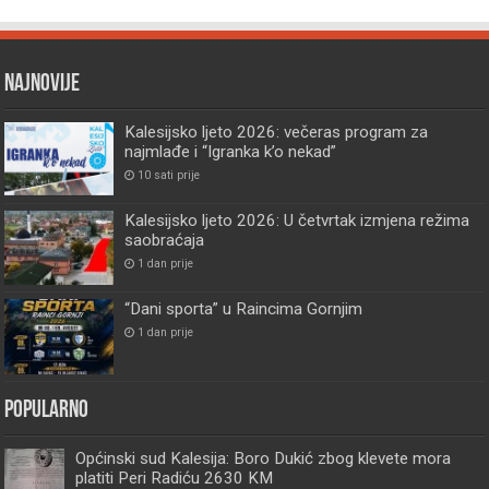
Najnovije
Kalesijsko ljeto 2026: večeras program za
najmlađe i “Igranka k’o nekad”
10 sati prije
Kalesijsko ljeto 2026: U četvrtak izmjena režima
saobraćaja
1 dan prije
“Dani sporta” u Raincima Gornjim
1 dan prije
Popularno
Općinski sud Kalesija: Boro Dukić zbog klevete mora
platiti Peri Radiću 2630 KM