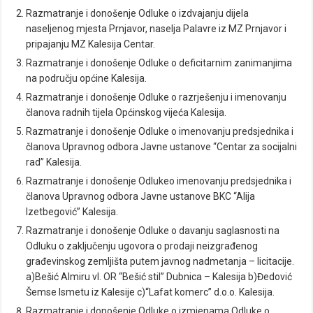
Razmatranje i donošenje Odluke o izdvajanju dijela
naseljenog mjesta Prnjavor, naselja Palavre iz MZ Prnjavor i
pripajanju MZ Kalesija Centar.
Razmatranje i donošenje Odluke o deficitarnim zanimanjima
na području općine Kalesija.
Razmatranje i donošenje Odluke o razrješenju i imenovanju
članova radnih tijela Općinskog vijeća Kalesija.
Razmatranje i donošenje Odluke o imenovanju predsjednika i
članova Upravnog odbora Javne ustanove “Centar za socijalni
rad” Kalesija.
Razmatranje i donošenje Odlukeo imenovanju predsjednika i
članova Upravnog odbora Javne ustanove BKC “Alija
Izetbegović” Kalesija.
Razmatranje i donošenje Odluke o davanju saglasnosti na
Odluku o zaključenju ugovora o prodaji neizgrađenog
građevinskog zemljišta putem javnog nadmetanja – licitacije.
a)Bešić Almiru vl. OR “Bešić stil” Dubnica – Kalesija b)Đedović
Šemse Ismetu iz Kalesije c)“Lafat komerc” d.o.o. Kalesija.
Razmatranje i donošenje Odluke o izmjenama Odluke o