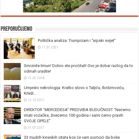
Preporučujemo
Politička analiza: Trumpizam i “srpski svijet”
11.01.2021.
Smrznite limun! Dobro ste pročitali! Ovo je dobar razlog da to
odmah uradite!
15.02.2018.
Umjesto nekrologija: Kratko slovo o Taljiću, Ibrišimoviću,
Krleži…
12.10.2017.
DIREKTOR “MERCEDESA” PREDVIĐA BUDUĆNOST “Nećemo
imati vozačke, živećemo 100 godina i sami ćemo praviti
SVOJE CIPELE”
31.07.2017.
33 mudrih kineskih citata koji će vam pomoći da bolje