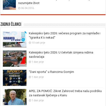
razumijete život
06.04.2016.
Zadnji članci
Kalesijsko ljeto 2026: večeras program za najmlađe i
“Igranka k’o nekad”
10 sati prije
Kalesijsko ljeto 2026: U četvrtak izmjena režima
saobraćaja
1 dan prije
“Dani sporta” u Raincima Gornjim
1 dan prije
APEL ZA POMOĆ: Zikret Zahirović treba našu podršku
za nastavak liječenja u Kairu
1 dan prije