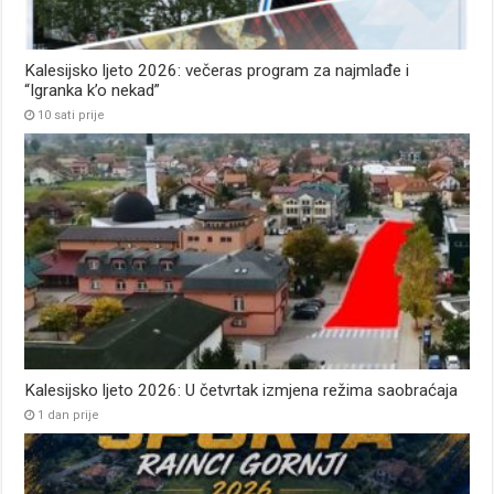
Kalesijsko ljeto 2026: večeras program za najmlađe i
“Igranka k’o nekad”
10 sati prije
Kalesijsko ljeto 2026: U četvrtak izmjena režima saobraćaja
1 dan prije