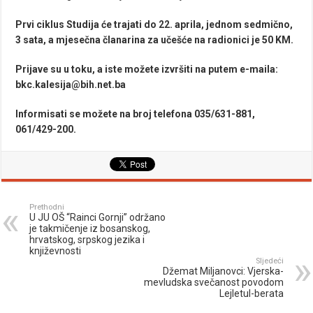
Prvi ciklus Studija će trajati do 22. aprila, jednom sedmično,
3 sata, a mjesečna članarina za učešće na radionici je 50 KM.
Prijave su u toku, a iste možete izvršiti na putem e-maila:
bkc.kalesija@bih.net.ba
Informisati se možete na broj telefona 035/631-881,
061/429-200.
Prethodni
U JU OŠ “Rainci Gornji” održano
je takmičenje iz bosanskog,
hrvatskog, srpskog jezika i
književnosti
Sljedeći
Džemat Miljanovci: Vjerska-
mevludska svečanost povodom
Lejletul-berata