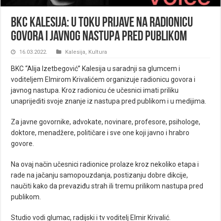
BKC Kalesija: U toku prijave na radionicu
govora i javnog nastupa pred publikom
16.03.2022.
Kalesija
,
Kultura
BKC “Alija Izetbegović” Kalesija u saradnji sa glumcem i
voditeljem Elmirom Krivalićem organizuje radionicu govora i
javnog nastupa. Kroz radionicu će učesnici imati priliku
unaprijediti svoje znanje iz nastupa pred publikom i u medijima.
Za javne govornike, advokate, novinare, profesore, psihologe,
doktore, menadžere, političare i sve one koji javno i hrabro
govore.
Na ovaj način učesnici radionice prolaze kroz nekoliko etapa i
rade na jačanju samopouzdanja, postizanju dobre dikcije,
naučiti kako da prevaziđu strah ili tremu prilikom nastupa pred
publikom.
Studio vodi glumac, radijski i tv voditelj Elmir Krivalić.