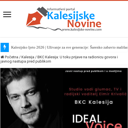
Kalesijsko ljeto 2026 | Uživanje za sve generacije: Šarenko zabavio mališa
Početna
/
Kalesija
/
BKC Kalesija: U toku prijave na radionicu govora i
javnog nastupa pred publikom