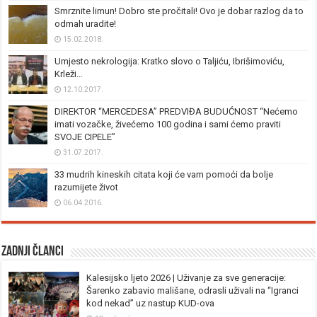
Smrznite limun! Dobro ste pročitali! Ovo je dobar razlog da to
odmah uradite!
15.02.2018.
Umjesto nekrologija: Kratko slovo o Taljiću, Ibrišimoviću,
Krleži…
12.10.2017.
DIREKTOR “MERCEDESA” PREDVIĐA BUDUĆNOST “Nećemo
imati vozačke, živećemo 100 godina i sami ćemo praviti
SVOJE CIPELE”
31.07.2017.
33 mudrih kineskih citata koji će vam pomoći da bolje
razumijete život
06.04.2016.
Zadnji članci
Kalesijsko ljeto 2026 | Uživanje za sve generacije:
Šarenko zabavio mališane, odrasli uživali na “Igranci
kod nekad” uz nastup KUD-ova