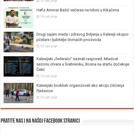
13 sati prije
Hafiz Ammar Bašić večeras na tribini u Kikačima
14 sati prije
Drugi sajam meda i zdravog življenja u Kalesiji okupio
pčelare i ljubitelje domaćih proizvoda
14 sati prije
Kalesijski „federalci“ saznali raspored: Mladost
sezonu otvara u Srebreniku, Bosna na startu dočekuje
Čelić
14 sati prije
Kalesijski biciklisti organizovali eko akciju čišćenja
Pješavice
14 sati prije
Pratite nas i na našoj facebook stranici