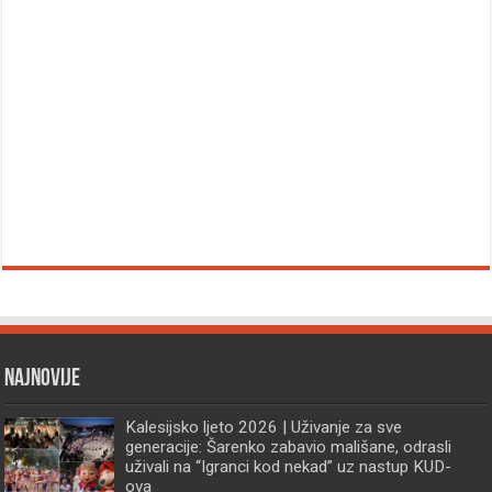
Najnovije
Kalesijsko ljeto 2026 | Uživanje za sve
generacije: Šarenko zabavio mališane, odrasli
uživali na “Igranci kod nekad” uz nastup KUD-
ova