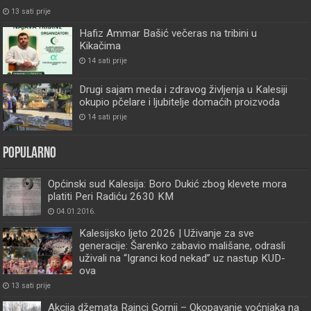
13 sati prije
Hafiz Ammar Bašić večeras na tribini u
Kikačima
14 sati prije
Drugi sajam meda i zdravog življenja u Kalesiji
okupio pčelare i ljubitelje domaćih proizvoda
14 sati prije
Popularno
Općinski sud Kalesija: Boro Dukić zbog klevete mora
platiti Peri Radiću 2630 KM
04.01.2016.
Kalesijsko ljeto 2026 | Uživanje za sve
generacije: Šarenko zabavio mališane, odrasli
uživali na “Igranci kod nekad” uz nastup KUD-
ova
13 sati prije
Akcija džemata Rainci Gornji – Okopavanje voćnjaka na