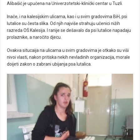
Alibašić je upućena na Univerzotetski-klinički centar u Tuzli.
Inače, i na kalesijskim ulicama, kao i u svim gradovima BiH, psi
lutalice su česta slika. Od njih najviše strahuju učenici nižih
razreda OŠ Kalesija. I ranije se dešavalo da psi lutalice napadaju
prolaznike, a naročito djecu.
Ovakva situcaija na ulicama u svim gradovima je otkako su viši
nivoi vlasti, nakon pritiska nekih nevladinih organizacija, morale
doijeti zakon o zabrani ubijanja psa lutalica.