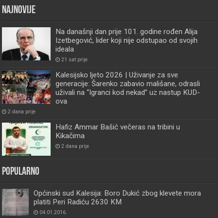
Najnovije
Na današnji dan prije 101. godine rođen Alija
Izetbegović, lider koji nije odstupao od svojih
ideala
21 sat prije
Kalesijsko ljeto 2026 | Uživanje za sve
generacije: Šarenko zabavio mališane, odrasli
uživali na “Igranci kod nekad” uz nastup KUD-
ova
2 dana prije
Hafiz Ammar Bašić večeras na tribini u
Kikačima
2 dana prije
Popularno
Općinski sud Kalesija: Boro Dukić zbog klevete mora
platiti Peri Radiću 2630 KM
04.01.2016.