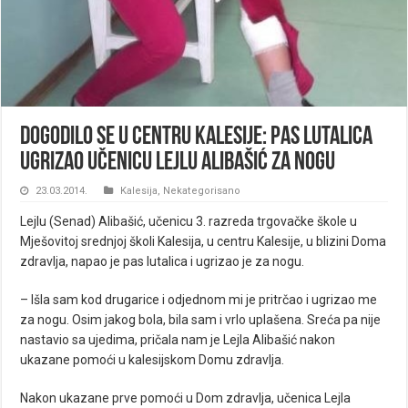
Dogodilo se u centru Kalesije: Pas lutalica
ugrizao učenicu Lejlu Alibašić za nogu
23.03.2014.
Kalesija
,
Nekategorisano
Lejlu (Senad) Alibašić, učenicu 3. razreda trgovačke škole u
Mješovitoj srednjoj školi Kalesija, u centru Kalesije, u blizini Doma
zdravlja, napao je pas lutalica i ugrizao je za nogu.
– Išla sam kod drugarice i odjednom mi je pritrčao i ugrizao me
za nogu. Osim jakog bola, bila sam i vrlo uplašena. Sreća pa nije
nastavio sa ujedima, pričala nam je Lejla Alibašić nakon
ukazane pomoći u kalesijskom Domu zdravlja.
Nakon ukazane prve pomoći u Dom zdravlja, učenica Lejla