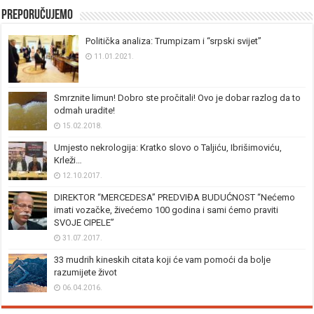
Preporučujemo
Politička analiza: Trumpizam i “srpski svijet”
11.01.2021.
Smrznite limun! Dobro ste pročitali! Ovo je dobar razlog da to
odmah uradite!
15.02.2018.
Umjesto nekrologija: Kratko slovo o Taljiću, Ibrišimoviću,
Krleži…
12.10.2017.
DIREKTOR “MERCEDESA” PREDVIĐA BUDUĆNOST “Nećemo
imati vozačke, živećemo 100 godina i sami ćemo praviti
SVOJE CIPELE”
31.07.2017.
33 mudrih kineskih citata koji će vam pomoći da bolje
razumijete život
06.04.2016.