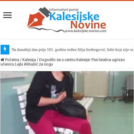
Na današnji dan prije 101. godine rođen Alija Izetbegović, lider koji nije o
Početna
/
Kalesija
/
Dogodilo se u centru Kalesije: Pas lutalica ugrizao
učenicu Lejlu Alibašić za nogu