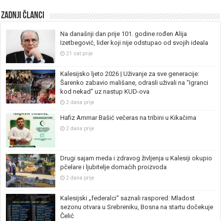
Zadnji članci
Na današnji dan prije 101. godine rođen Alija
Izetbegović, lider koji nije odstupao od svojih ideala
21 sat prije
Kalesijsko ljeto 2026 | Uživanje za sve generacije:
Šarenko zabavio mališane, odrasli uživali na “Igranci
kod nekad” uz nastup KUD-ova
2 dana prije
Hafiz Ammar Bašić večeras na tribini u Kikačima
2 dana prije
Drugi sajam meda i zdravog življenja u Kalesiji okupio
pčelare i ljubitelje domaćih proizvoda
2 dana prije
Kalesijski „federalci“ saznali raspored: Mladost
sezonu otvara u Srebreniku, Bosna na startu dočekuje
Čelić