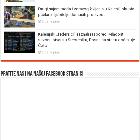
Drugi sajam meda i zdravog življenja u Kalesiji okupio
pčelare i ljubitelje domaćih proizvoda
2 dana prije
Kalesijski „federalci“ saznali raspored: Mladost
sezonu otvara u Srebreniku, Bosna na startu dočekuje
Čelić
2 dana prije
Pratite nas i na našoj facebook stranici