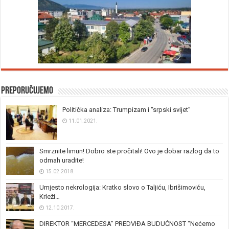
Preporučujemo
Politička analiza: Trumpizam i “srpski svijet”
11.01.2021.
Smrznite limun! Dobro ste pročitali! Ovo je dobar razlog da to
odmah uradite!
15.02.2018.
Umjesto nekrologija: Kratko slovo o Taljiću, Ibrišimoviću,
Krleži…
12.10.2017.
DIREKTOR “MERCEDESA” PREDVIĐA BUDUĆNOST “Nećemo