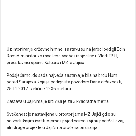
Uz intoniranje državne himne, zastavu su na jarbol podigli Edin
Ramić, ministar za raseljene osobe i izbjeglice u Vladi FBiH,
predstavnici općine Kalesija i MZ-e Jajića.
Podsjećamo, do sada najveća zastava je bila na brdu Hum
pored Sarajeva, koja je podignuta povodom Dana državnosti,
25.11.2017., veličine 12X6 metara.
Zastava u Jajićima je biti viša je za 3 kvadratna metra.
Svečanost je nastavljena u prostorijama MZ Jajići gdje su
najzaslužnijim institucijama i pojedincima koji su podržali ovaj,
ali i druge projekte u Jajićima uručena priznanja.