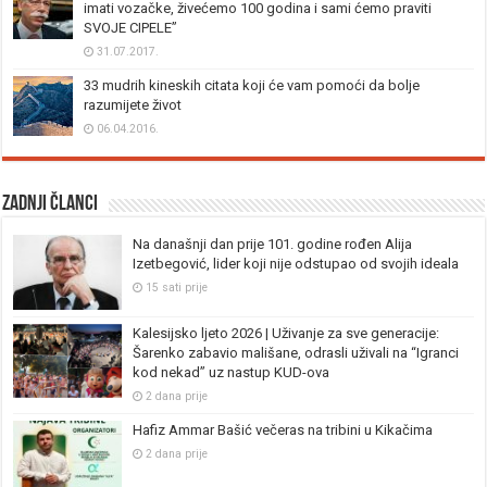
imati vozačke, živećemo 100 godina i sami ćemo praviti
SVOJE CIPELE”
31.07.2017.
33 mudrih kineskih citata koji će vam pomoći da bolje
razumijete život
06.04.2016.
Zadnji članci
Na današnji dan prije 101. godine rođen Alija
Izetbegović, lider koji nije odstupao od svojih ideala
15 sati prije
Kalesijsko ljeto 2026 | Uživanje za sve generacije:
Šarenko zabavio mališane, odrasli uživali na “Igranci
kod nekad” uz nastup KUD-ova
2 dana prije
Hafiz Ammar Bašić večeras na tribini u Kikačima
2 dana prije