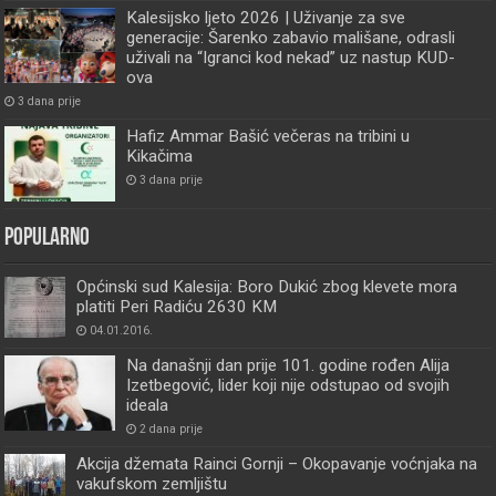
Kalesijsko ljeto 2026 | Uživanje za sve
generacije: Šarenko zabavio mališane, odrasli
uživali na “Igranci kod nekad” uz nastup KUD-
ova
3 dana prije
Hafiz Ammar Bašić večeras na tribini u
Kikačima
3 dana prije
Popularno
Općinski sud Kalesija: Boro Dukić zbog klevete mora
platiti Peri Radiću 2630 KM
04.01.2016.
Na današnji dan prije 101. godine rođen Alija
Izetbegović, lider koji nije odstupao od svojih
ideala
2 dana prije
Akcija džemata Rainci Gornji – Okopavanje voćnjaka na
vakufskom zemljištu