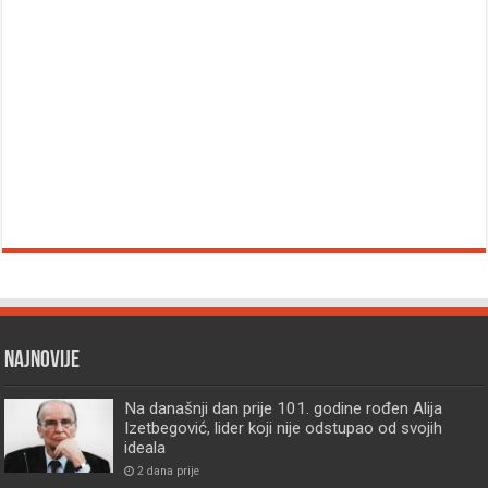
Najnovije
Na današnji dan prije 101. godine rođen Alija
Izetbegović, lider koji nije odstupao od svojih
ideala
2 dana prije