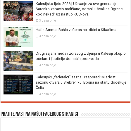
Kalesijsko ljeto 2026 | Uživanje za sve generacije:
Šarenko zabavio mališane, odrasli uživali na “Igranci
kod nekad” uz nastup KUD-ova
3 dana prije
Hafiz Ammar Bašić večeras na tribini u Kikačima
3 dana prije
Drugi sajam meda i zdravog življenja u Kalesiji okupio
pčelare i ljubitelje domaćih proizvoda
3 dana prije
Kalesijski „federalci“ saznali raspored: Mladost
sezonu otvara u Srebreniku, Bosna na startu dočekuje
Čelić
3 dana prije
Pratite nas i na našoj facebook stranici