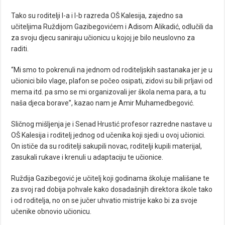
Tako su roditelji I-a i I-b razreda OŠ Kalesija, zajedno sa
učiteljima Ruždijom Gazibegovićem i Adisom Alikadić, odlučili da
za svoju djecu saniraju učionicu u kojoj je bilo neuslovno za
raditi.
“Mi smo to pokrenuli na jednom od roditeljskih sastanaka jer je u
učionici bilo vlage, plafon se počeo osipati, zidovi su bili prljavi od
mema itd. pa smo se mi organizovali jer škola nema para, a tu
naša djeca borave”, kazao nam je Amir Muhamedbegović.
Sličnog mišljenja je i Senad Hrustić profesor razredne nastave u
OŠ Kalesija i roditelj jednog od učenika koji sjedi u ovoj učionici.
On ističe da su roditelji sakupili novac, roditelji kupili materijal,
zasukali rukave i krenuli u adaptaciju te učionice.
Ruždija Gazibegović je učitelj koji godinama školuje mališane te
za svoj rad dobija pohvale kako dosadašnjih direktora škole tako
i od roditelja, no on se jučer uhvatio mistrije kako bi za svoje
učenike obnovio učionicu.