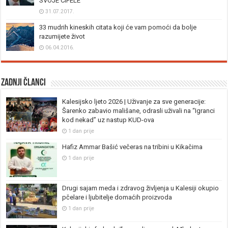
SVOJE CIPELE”
31.07.2017.
33 mudrih kineskih citata koji će vam pomoći da bolje
razumijete život
06.04.2016.
Zadnji članci
Kalesijsko ljeto 2026 | Uživanje za sve generacije:
Šarenko zabavio mališane, odrasli uživali na “Igranci
kod nekad” uz nastup KUD-ova
1 dan prije
Hafiz Ammar Bašić večeras na tribini u Kikačima
1 dan prije
Drugi sajam meda i zdravog življenja u Kalesiji okupio
pčelare i ljubitelje domaćih proizvoda
1 dan prije