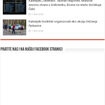
Kalesijski „federalci“ saznali raspored: Mladost
sezonu otvara u Srebreniku, Bosna na startu dočekuje
Čelić
1 dan prije
Kalesijski biciklisti organizovali eko akciju čišćenja
Pješavice
1 dan prije
Pratite nas i na našoj facebook stranici