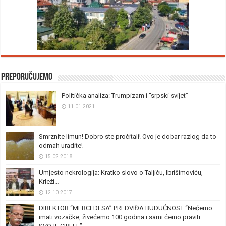
Preporučujemo
Politička analiza: Trumpizam i “srpski svijet”
11.01.2021.
Smrznite limun! Dobro ste pročitali! Ovo je dobar razlog da to
odmah uradite!
15.02.2018.
Umjesto nekrologija: Kratko slovo o Taljiću, Ibrišimoviću,
Krleži…
12.10.2017.
DIREKTOR “MERCEDESA” PREDVIĐA BUDUĆNOST “Nećemo
imati vozačke, živećemo 100 godina i sami ćemo praviti