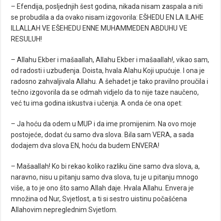
– Efendija, posljednjih šest godina, nikada nisam zaspala a niti
se probudila a da ovako nisam izgovorila: EŠHEDU EN LA ILAHE
ILLALLAH VE EŠEHEDU ENNE MUHAMMEDEN ABDUHU VE
RESULUH!
– Allahu Ekber i mašaallah, Allahu Ekber i mašaallah!, vikao sam,
od radosti i uzbuđenja. Doista, hvala Alahu Koji upućuje. I ona je
radosno zahvaljivala Allahu. A šehadet je tako pravilno proučila i
tečno izgovorila da se odmah vidjelo da to nije taze naučeno,
već tu ima godina iskustva i učenja. A onda će ona opet:
– Ja hoću da odem u MUP i da ime promijenim. Na ovo moje
postojeće, dodat ću samo dva slova. Bila sam VERA, a sada
dodajem dva slova EN, hoću da budem ENVERA!
– Mašaallah! Ko bi rekao koliko razliku čine samo dva slova, a,
naravno, nisu u pitanju samo dva slova, tu je u pitanju mnogo
više, a to je ono što samo Allah daje. Hvala Allahu. Envera je
množina od Nur, Svjetlost, a ti si sestro uistinu počašćena
Allahovim nepreglednim Svjetlom.