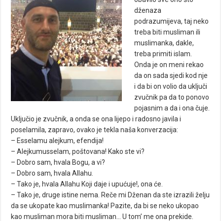
dženaza
podrazumijeva, taj neko
treba biti musliman ili
muslimanka, dakle,
treba primiti islam.
Onda je on meni rekao
da on sada sjedi kod nje
i da bi on volio da uključi
zvučnik pa da to ponovo
pojasnim a da i ona čuje.
Uključio je zvučnik, a onda se ona lijepo i radosno javila i
poselamila, zapravo, ovako je tekla naša konverzacija:
– Esselamu alejkum, efendija!
– Alejkumusselam, poštovana! Kako ste vi?
– Dobro sam, hvala Bogu, a vi?
– Dobro sam, hvala Allahu.
– Tako je, hvala Allahu Koji daje i upućuje!, ona će.
– Tako je, druge istine nema. Reče mi Dženan da ste izrazili želju
da se ukopate kao muslimanka! Pazite, da bi se neko ukopao
kao musliman mora biti musliman… U tom’ me ona prekide.