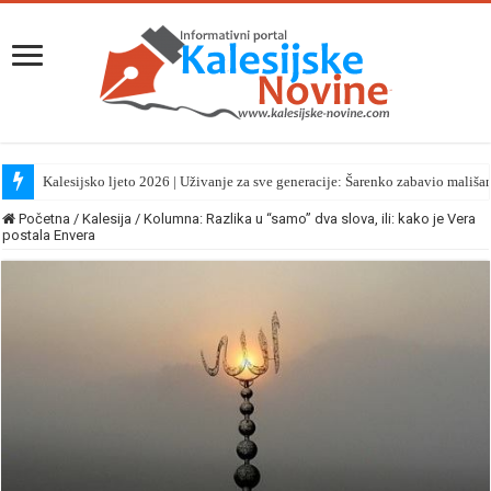
Kalesijsko ljeto 2026 | Uživanje za sve generacije: Šarenko zabavio mališa
Početna
/
Kalesija
/
Kolumna: Razlika u “samo” dva slova, ili: kako je Vera
postala Envera