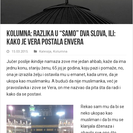
Kolumna: Razlika u “samo” dva slova, ili:
kako je Vera postala Envera
15.03.2015.
Kalesija
,
Kolumna
Jučer poslije ikindije namaza zove me jedan ahbab, kaže da ima
jednu konu, stariju ženu, 65 joj je godina, koju pazi i pomaže, no,
ona je izrazila želju i ostavila mu u emanet, kada umre, da je
ukopa kao muslimanku. A budući da nije muslimanka, već je
pravoslavka i zove se Vera, on me nazvao da pita šta da radi i
kako da se postavi.
Rekao sam mu da bi se
neko ukopao kao
musliman i da bi mu se
klanjala dženaza i
obavilo sve ono što