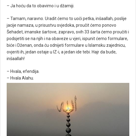
– Ja hoću da to obavimo i u džamiji.
– Tamam, naravno. Uradit ćemo to uoči petka, inšaallah, poslije
jacije namaza, u prisustvu svjedoka, proučit ćemo ponovo
Šehadet, imanske šartove, zapravo, svih 33 šarta ćemo proučiti i
podsjetiti se na njih i na obaveze u vjeri, ispunit ćemo formulare,
biće i Dženan, onda ću odnijeti formulare u Islamsku zajednicu,
ovjeriti ih, jedan ostaje u IZ-i, a jedan ide tebi. Hajr da bude,
inšaallah!
– Hvala, efendija.
– Hvala Alahu.