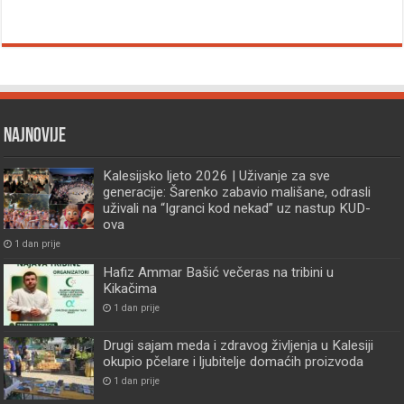
Najnovije
Kalesijsko ljeto 2026 | Uživanje za sve
generacije: Šarenko zabavio mališane, odrasli
uživali na “Igranci kod nekad” uz nastup KUD-
ova
1 dan prije
Hafiz Ammar Bašić večeras na tribini u
Kikačima
1 dan prije
Drugi sajam meda i zdravog življenja u Kalesiji
okupio pčelare i ljubitelje domaćih proizvoda
1 dan prije