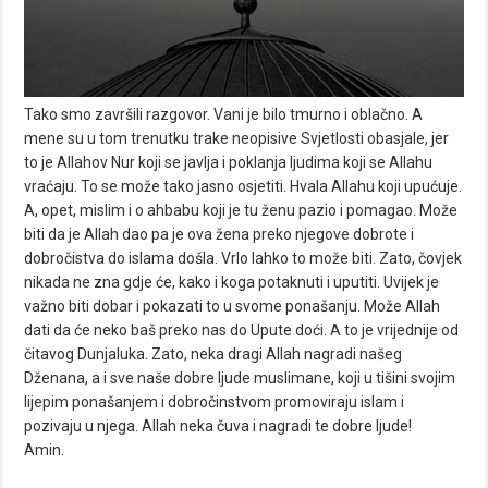
Tako smo završili razgovor. Vani je bilo tmurno i oblačno. A
mene su u tom trenutku trake neopisive Svjetlosti obasjale, jer
to je Allahov Nur koji se javlja i poklanja ljudima koji se Allahu
vraćaju. To se može tako jasno osjetiti. Hvala Allahu koji upućuje.
A, opet, mislim i o ahbabu koji je tu ženu pazio i pomagao. Može
biti da je Allah dao pa je ova žena preko njegove dobrote i
dobročistva do islama došla. Vrlo lahko to može biti. Zato, čovjek
nikada ne zna gdje će, kako i koga potaknuti i uputiti. Uvijek je
važno biti dobar i pokazati to u svome ponašanju. Može Allah
dati da će neko baš preko nas do Upute doći. A to je vrijednije od
čitavog Dunjaluka. Zato, neka dragi Allah nagradi našeg
Dženana, a i sve naše dobre ljude muslimane, koji u tišini svojim
lijepim ponašanjem i dobročinstvom promoviraju islam i
pozivaju u njega. Allah neka čuva i nagradi te dobre ljude!
Amin.