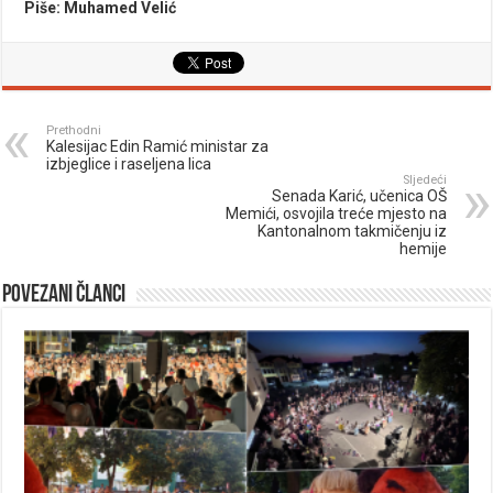
Piše: Muhamed Velić
Prethodni
Kalesijac Edin Ramić ministar za
izbjeglice i raseljena lica
Sljedeći
Senada Karić, učenica OŠ
Memići, osvojila treće mjesto na
Kantonalnom takmičenju iz
hemije
Povezani članci