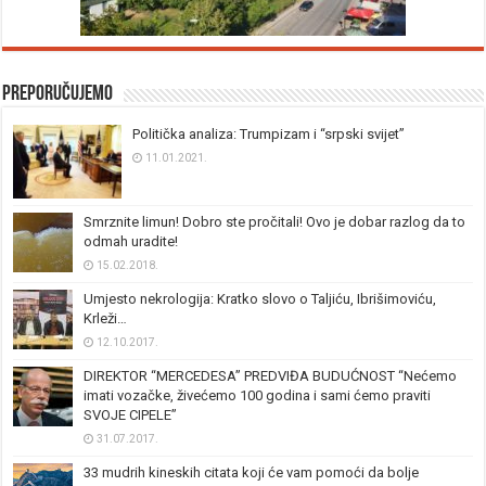
Preporučujemo
Politička analiza: Trumpizam i “srpski svijet”
11.01.2021.
Smrznite limun! Dobro ste pročitali! Ovo je dobar razlog da to
odmah uradite!
15.02.2018.
Umjesto nekrologija: Kratko slovo o Taljiću, Ibrišimoviću,
Krleži…
12.10.2017.
DIREKTOR “MERCEDESA” PREDVIĐA BUDUĆNOST “Nećemo
imati vozačke, živećemo 100 godina i sami ćemo praviti
SVOJE CIPELE”
31.07.2017.
33 mudrih kineskih citata koji će vam pomoći da bolje