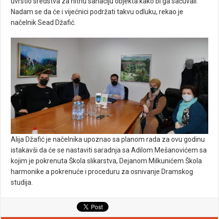
uvrstio sredstva za hitnu sanaciju objekta kako bi ga sačuvali.
Nadam se da će i vijećnici podržati takvu odluku, rekao je
načelnik Sead Džafić.
Alija Džafić je načelnika upoznao sa planom rada za ovu godinu
istakavši da će se nastaviti saradnja sa Adilom Mešanovićem sa
kojim je pokrenuta Škola slikarstva, Dejanom Milkunićem Škola
harmonike a pokrenuće i proceduru za osnivanje Dramskog
studija.