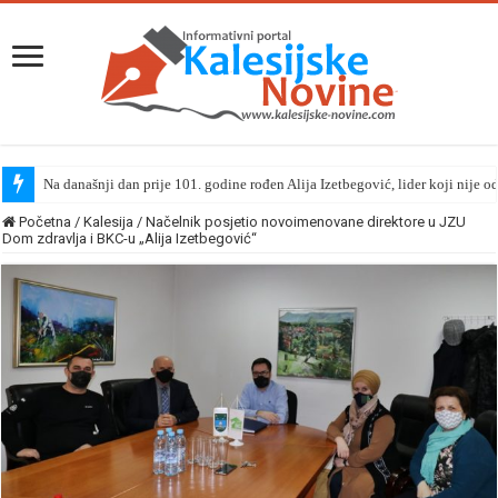
Na današnji dan prije 101. godine rođen Alija Izetbegović, lider koji nije o
Početna
/
Kalesija
/
Načelnik posjetio novoimenovane direktore u JZU
Dom zdravlja i BKC-u „Alija Izetbegović“