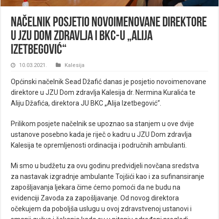
Načelnik posjetio novoimenovane direktore
u JZU Dom zdravlja i BKC-u „Alija
Izetbegović“
10.03.2021.
Kalesija
Općinski načelnik Sead Džafić danas je posjetio novoimenovane
direktore u JZU Dom zdravlja Kalesija dr. Nermina Kuralića te
Aliju Džafića, direktora JU BKC „Alija Izetbegović“.
Prilikom posjete načelnik se upoznao sa stanjem u ove dvije
ustanove posebno kada je riječ o kadru u JZU Dom zdravlja
Kalesija te opremljenosti ordinacija i područnih ambulanti.
Mi smo u budžetu za ovu godinu predvidjeli novčana sredstva
za nastavak izgradnje ambulante Tojšići kao i za sufinansiranje
zapošljavanja ljekara čime ćemo pomoći da ne budu na
evidenciji Zavoda za zapošljavanje. Od novog direktora
očekujem da poboljša uslugu u ovoj zdravstvenoj ustanovi i