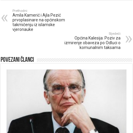
Prethodni
Amila Kamerić i Ajla Pezić
prvoplasinare na općinskom
takmičenju iz islamske
vjeronauke
Sljedeći
Općina Kalesija: Poziv za
izmirenje obaveza po Odluci o
komunalnim taksama
Povezani članci