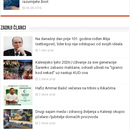
razumijete život
06.04.2016.
Zadnji članci
Na današnji dan prije 101. godine rođen Alija
Izetbegović, lider koji nije odstupao od svojih ideala
1 dan prije
Kalesijsko ljeto 2026 | Uživanje za sve generacije:
Šarenko zabavio mališane, odrasli uživali na “Igranci
kod nekad” uz nastup KUD-ova
2 dana prije
Hafiz Ammar Bašić večeras na tribini u Kikačima
2 dana prije
Drugi sajam meda i zdravog življenja u Kalesiji okupio
pčelare i ljubitelje domaćih proizvoda
2 dana prije