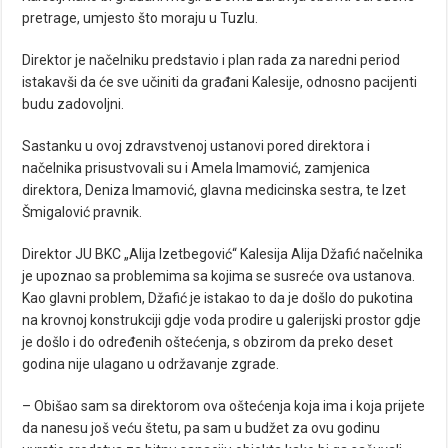
pretrage, umjesto što moraju u Tuzlu.
Direktor je načelniku predstavio i plan rada za naredni period
istakavši da će sve učiniti da građani Kalesije, odnosno pacijenti
budu zadovoljni.
Sastanku u ovoj zdravstvenoj ustanovi pored direktora i
načelnika prisustvovali su i Amela Imamović, zamjenica
direktora, Deniza Imamović, glavna medicinska sestra, te Izet
Šmigalović pravnik.
Direktor JU BKC „Alija Izetbegović“ Kalesija Alija Džafić načelnika
je upoznao sa problemima sa kojima se susreće ova ustanova.
Kao glavni problem, Džafić je istakao to da je došlo do pukotina
na krovnoj konstrukciji gdje voda prodire u galerijski prostor gdje
je došlo i do određenih oštećenja, s obzirom da preko deset
godina nije ulagano u održavanje zgrade.
– Obišao sam sa direktorom ova oštećenja koja ima i koja prijete
da nanesu još veću štetu, pa sam u budžet za ovu godinu