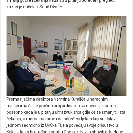
smanji gužve i čekanja kada su u pitanju određeni pregledi,
kazao je načelnik Sead Džafić.
Prema riječima direktora Nermina Kuralića u narednim
mjesecima će se proširiti broj ordinacija sa novim ljekarima,
posebno kada je u pitanju ultrazvuk srca gdje će se smanjiti lista
čekanja, a radi se na tome i da određeni ljekari koji su dolazili
jednom sedmično iz UKC-a Tuzla povećaju svoje prisustvo u
Kalesiji kako bi građani mogli u Domu zdravlja obaviti određene