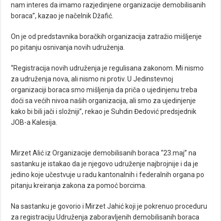
nam interes da imamo razjedinjene organizacije demobilisanih
boraca”, kazao je načelnik Džafić.
On je od predstavnika boračkih organizacija zatražio mišljenje
po pitanju osnivanja novih udruženja.
“Registracija novih udruženja je regulisana zakonom. Mi nismo
za udruženja nova, ali nismo ni protiv. U Jedinstevnoj
organizaciji boraca smo mišljenja da priča o ujedinjenu treba
doći sa većih nivoa naših organizacija, ali smo za ujedinjenje
kako bi bili jači i složniji”, rekao je Suhdin Đedović predsjednik
JOB-a Kalesija.
Mirzet Alić iz Organizacije demobilisanih boraca “23.maj” na
sastanku je istakao da je njegovo udruženje najbrojnije i da je
jedino koje učestvuje u radu kantonalnih i federalnih organa po
pitanju kreiranja zakona za pomoć borcima.
Na sastanku je govorio i Mirzet Jahić koji je pokrenuo proceduru
za registraciju Udruženja zaboravljenih demobilisanih boraca