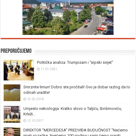
Preporučujemo
Politička analiza: Trumpizam i “srpski svijet”
11.01.2021.
Smrznite limun! Dobro ste pročitali! Ovo je dobar razlog da to
odmah uradite!
15.02.2018.
Umjesto nekrologija: Kratko slovo o Taljiću, Ibrišimoviću,
Krleži…
12.10.2017.
DIREKTOR “MERCEDESA” PREDVIĐA BUDUĆNOST “Nećemo
imati vozačke, živećemo 100 godina i sami ćemo praviti