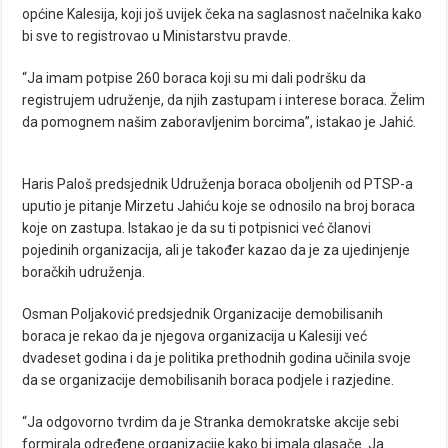
općine Kalesija, koji još uvijek čeka na saglasnost načelnika kako
bi sve to registrovao u Ministarstvu pravde.
“Ja imam potpise 260 boraca koji su mi dali podršku da
registrujem udruženje, da njih zastupam i interese boraca. Želim
da pomognem našim zaboravljenim borcima”, istakao je Jahić.
Haris Paloš predsjednik Udruženja boraca oboljenih od PTSP-a
uputio je pitanje Mirzetu Jahiću koje se odnosilo na broj boraca
koje on zastupa. Istakao je da su ti potpisnici već članovi
pojedinih organizacija, ali je također kazao da je za ujedinjenje
boračkih udruženja.
Osman Poljaković predsjednik Organizacije demobilisanih
boraca je rekao da je njegova organizacija u Kalesiji već
dvadeset godina i da je politika prethodnih godina učinila svoje
da se organizacije demobilisanih boraca podjele i razjedine.
“Ja odgovorno tvrdim da je Stranka demokratske akcije sebi
formirala određene organizacije kako bi imala glasače. Ja