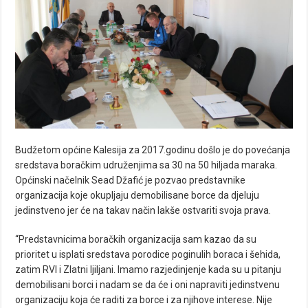
Budžetom općine Kalesija za 2017.godinu došlo je do povećanja
sredstava boračkim udruženjima sa 30 na 50 hiljada maraka.
Općinski načelnik Sead Džafić je pozvao predstavnike
organizacija koje okupljaju demobilisane borce da djeluju
jedinstveno jer će na takav način lakše ostvariti svoja prava.
“Predstavnicima boračkih organizacija sam kazao da su
prioritet u isplati sredstava porodice poginulih boraca i šehida,
zatim RVI i Zlatni ljiljani. Imamo razjedinjenje kada su u pitanju
demobilisani borci i nadam se da će i oni napraviti jedinstvenu
organizaciju koja će raditi za borce i za njihove interese. Nije