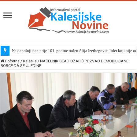
Na današnji dan prije 101. godine rođen Alija Izetbegović, lider koji nije o
Početna
/
Kalesija
/
NAČELNIK SEAD DŽAFIĆ POZVAO DEMOBILISANE
BORCE DA SE UJEDINE