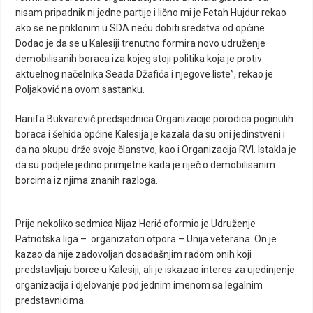
nisam pripadnik ni jedne partije i lično mi je Fetah Hujdur rekao
ako se ne priklonim u SDA neću dobiti sredstva od općine.
Dodao je da se u Kalesiji trenutno formira novo udruženje
demobilisanih boraca iza kojeg stoji politika koja je protiv
aktuelnog načelnika Seada Džafića i njegove liste”, rekao je
Poljaković na ovom sastanku.
Hanifa Bukvarević predsjednica Organizacije porodica poginulih
boraca i šehida općine Kalesija je kazala da su oni jedinstveni i
da na okupu drže svoje članstvo, kao i Organizacija RVI. Istakla je
da su podjele jedino primjetne kada je riječ o demobilisanim
borcima iz njima znanih razloga.
Prije nekoliko sedmica Nijaz Herić oformio je Udruženje
Patriotska liga – organizatori otpora – Unija veterana. On je
kazao da nije zadovoljan dosadašnjim radom onih koji
predstavljaju borce u Kalesiji, ali je iskazao interes za ujedinjenje
organizacija i djelovanje pod jednim imenom sa legalnim
predstavnicima.