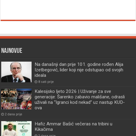
Najnovije
Na današnji dan prije 101. godine rođen Alija
Izetbegović, lider koji nije odstupao od svojih
ideala
8 sati prije
Kalesijsko ljeto 2026 | Uživanje za sve
generacije: Šarenko zabavio mališane, odrasli
uživali na “Igranci kod nekad” uz nastup KUD-
ova
2 dana prije
Hafiz Ammar Bašić večeras na tribini u
Kikačima
2 dana prije