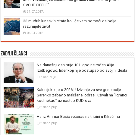
SVOJE CIPELE”
31.07.2017.
33 mudrih kineskih citata koji će vam pomoći da bolje
razumijete život
06.04.2016.
Zadnji članci
Na današnji dan prije 101. godine rođen Alija
Izetbegović, lider koji nije odstupao od svojih ideala
8 sati prije
Kalesijsko ljeto 2026 | Uživanje za sve generacije:
Šarenko zabavio mališane, odrasli uživali na “Igranci
kod nekad” uz nastup KUD-ova
2 dana prije
Hafiz Ammar Bašić večeras na tribini u Kikačima
2 dana prije