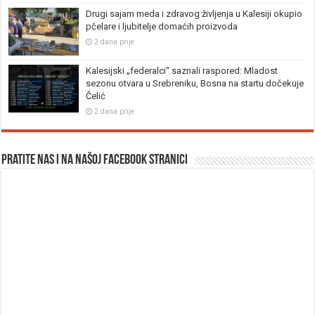
Drugi sajam meda i zdravog življenja u Kalesiji okupio
pčelare i ljubitelje domaćih proizvoda
2 dana prije
Kalesijski „federalci“ saznali raspored: Mladost
sezonu otvara u Srebreniku, Bosna na startu dočekuje
Čelić
2 dana prije
Pratite nas i na našoj facebook stranici