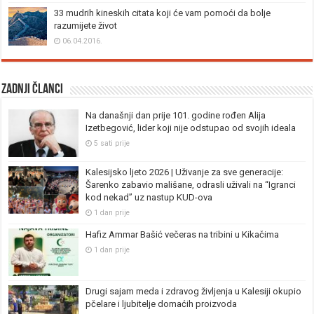
33 mudrih kineskih citata koji će vam pomoći da bolje
razumijete život
06.04.2016.
Zadnji članci
Na današnji dan prije 101. godine rođen Alija
Izetbegović, lider koji nije odstupao od svojih ideala
5 sati prije
Kalesijsko ljeto 2026 | Uživanje za sve generacije:
Šarenko zabavio mališane, odrasli uživali na “Igranci
kod nekad” uz nastup KUD-ova
1 dan prije
Hafiz Ammar Bašić večeras na tribini u Kikačima
1 dan prije
Drugi sajam meda i zdravog življenja u Kalesiji okupio
pčelare i ljubitelje domaćih proizvoda