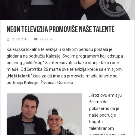
NEON Televizija promoviše naše talente
26.03.2015.
Kalesija
Kalesijska lokalna televizija u kratkom periodu postala je
gledana na području Kalesije. Svojim programom koji odstupa
od onog „političkog“ zainteresovali su kako starije tako i one
mlađe. Od četvrtka 26.marta ova televizija kreće sa emisijom
„
Naši talenti
“ koja za cilj ima da prmoviše mlađe talante sa
područja Kalesije, Živinica i Osmaka.
„Kroz ovu emisiju
želimo da
pokažemo da je
naše područje
bogato
talentiranom