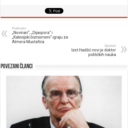
Prethodni
„Novinari“, „Dijaspora“ i
„Kalesijski biznismeni“ igraju za
Almera Mustafića
Sljedeći
Izet Hadžić novi je doktor
političkih nauka
Povezani članci