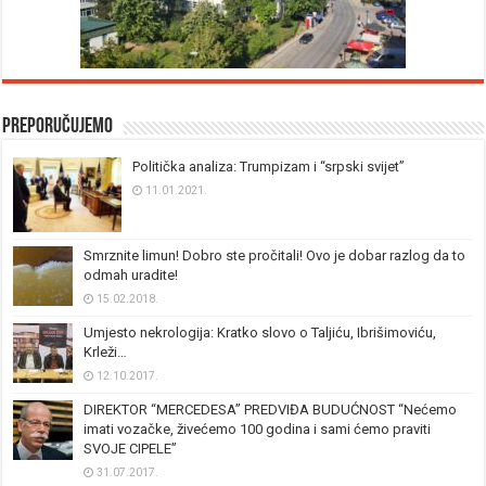
Preporučujemo
Politička analiza: Trumpizam i “srpski svijet”
11.01.2021.
Smrznite limun! Dobro ste pročitali! Ovo je dobar razlog da to
odmah uradite!
15.02.2018.
Umjesto nekrologija: Kratko slovo o Taljiću, Ibrišimoviću,
Krleži…
12.10.2017.
DIREKTOR “MERCEDESA” PREDVIĐA BUDUĆNOST “Nećemo
imati vozačke, živećemo 100 godina i sami ćemo praviti
SVOJE CIPELE”
31.07.2017.