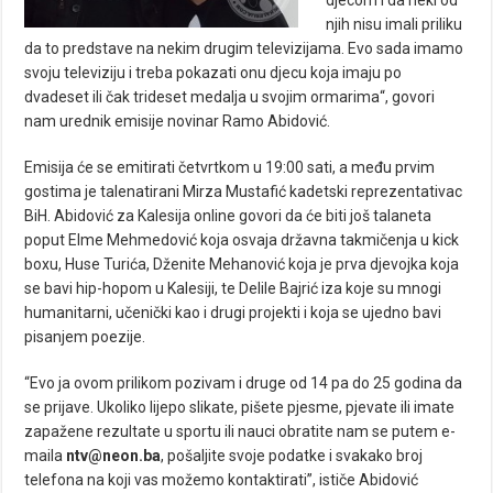
djecom i da neki od
njih nisu imali priliku
da to predstave na nekim drugim televizijama. Evo sada imamo
svoju televiziju i treba pokazati onu djecu koja imaju po
dvadeset ili čak trideset medalja u svojim ormarima“, govori
nam urednik emisije novinar Ramo Abidović.
Emisija će se emitirati četvrtkom u 19:00 sati, a među prvim
gostima je talenatirani Mirza Mustafić kadetski reprezentativac
BiH. Abidović za Kalesija online govori da će biti još talaneta
poput Elme Mehmedović koja osvaja državna takmičenja u kick
boxu, Huse Turića, Dženite Mehanović koja je prva djevojka koja
se bavi hip-hopom u Kalesiji, te Delile Bajrić iza koje su mnogi
humanitarni, učenički kao i drugi projekti i koja se ujedno bavi
pisanjem poezije.
“Evo ja ovom prilikom pozivam i druge od 14 pa do 25 godina da
se prijave. Ukoliko lijepo slikate, pišete pjesme, pjevate ili imate
zapažene rezultate u sportu ili nauci obratite nam se putem e-
maila
ntv@neon.ba
, pošaljite svoje podatke i svakako broj
telefona na koji vas možemo kontaktirati”, ističe Abidović