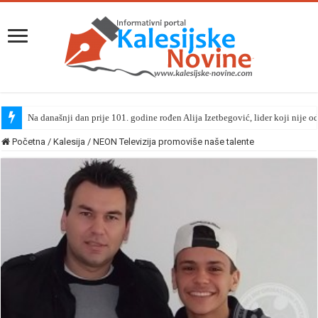
Na današnji dan prije 101. godine rođen Alija Izetbegović, lider koji nije o
Početna
/
Kalesija
/
NEON Televizija promoviše naše talente