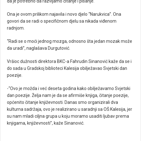
da je potrebno da razvijamo čitanje i pisanje.
Ona je ovom prilikom najavila i novo djelo “Narukvica”. Ona
govori da se radi o specifičnom djelu sa nikada viđenom
radnjom.
“Radi se o moći jednog mozga, odnosno šta jedan mozak može
da uradi”, naglašava Durgutović.
Vršioc dužnosti direktora BKC-a Fahrudin Sinanović kaže da se i
do sada u Gradskoj biblioteci Kalesija obilježavao Svjetski dan
poezije.
-“Ovo je možda i već deseta godina kako obilježavamo Svjetski
dan poezije. Želja nam je da se afirmiše knjiga, čitanje poezije,
općenito čitanje književnosti. Danas smo organizirali dva
kulturna sadržaja, ovo je realizirano u saradnji sa OŠ Kalesija, jer
su nam mladi ciljna grupa u koju moramo usaditi ljubav prema
knjigama, književnosti”, kaže Sinanović.