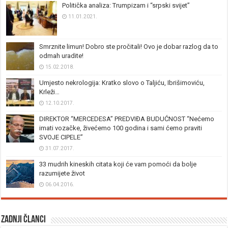
Politička analiza: Trumpizam i “srpski svijet”
11.01.2021.
Smrznite limun! Dobro ste pročitali! Ovo je dobar razlog da to
odmah uradite!
15.02.2018.
Umjesto nekrologija: Kratko slovo o Taljiću, Ibrišimoviću,
Krleži…
12.10.2017.
DIREKTOR “MERCEDESA” PREDVIĐA BUDUĆNOST “Nećemo
imati vozačke, živećemo 100 godina i sami ćemo praviti
SVOJE CIPELE”
31.07.2017.
33 mudrih kineskih citata koji će vam pomoći da bolje
razumijete život
06.04.2016.
Zadnji članci