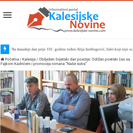
Na današnji dan prije 101. godine rođen Alija Izetbegović, lider koji nije o
Početna
/
Kalesija
/
Obilježen Svjetski dan poezije: Održan poetski čas sa
Fajkom Kadrićem i promocija romana “Naše sutra”