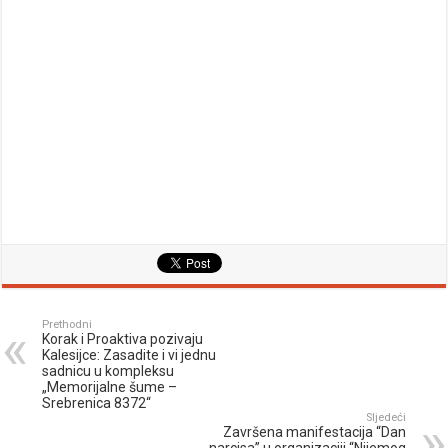
Prethodni
Korak i Proaktiva pozivaju
Kalesijce: Zasadite i vi jednu
sadnicu u kompleksu
„Memorijalne šume –
Srebrenica 8372“
Sljedeći
Završena manifestacija “Dan
narcisa” u organizaciji “Nijemog