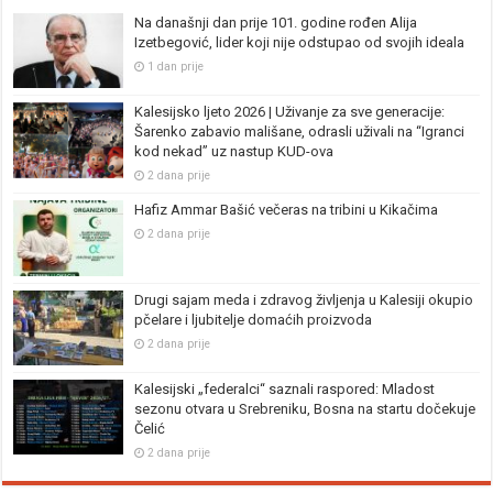
Na današnji dan prije 101. godine rođen Alija
Izetbegović, lider koji nije odstupao od svojih ideala
1 dan prije
Kalesijsko ljeto 2026 | Uživanje za sve generacije:
Šarenko zabavio mališane, odrasli uživali na “Igranci
kod nekad” uz nastup KUD-ova
2 dana prije
Hafiz Ammar Bašić večeras na tribini u Kikačima
2 dana prije
Drugi sajam meda i zdravog življenja u Kalesiji okupio
pčelare i ljubitelje domaćih proizvoda
2 dana prije
Kalesijski „federalci“ saznali raspored: Mladost
sezonu otvara u Srebreniku, Bosna na startu dočekuje
Čelić
2 dana prije