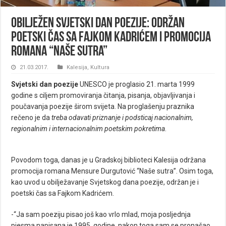
Obilježen Svjetski dan poezije: Održan
poetski čas sa Fajkom Kadrićem i promocija
romana “Naše sutra”
21.03.2017.
Kalesija
,
Kultura
Svjetski dan poezije
UNESCO je proglasio 21. marta 1999
godine s ciljem promoviranja čitanja, pisanja, objavljivanja i
poučavanja poezije širom svijeta. Na proglašenju praznika
rečeno je da
treba odavati priznanje i podsticaj nacionalnim,
regionalnim i internacionalnim poetskim pokretima
.
Povodom toga, danas je u Gradskoj biblioteci Kalesija održana
promocija romana Mensure Durgutović “Naše sutra”. Osim toga,
kao uvod u obilježavanje Svjetskog dana poezije, održan je i
poetski čas sa Fajkom Kadrićem.
-“Ja sam poeziju pisao još kao vrlo mlad, moja posljednja
pjesma napisana je 1995. godine, nakon toga sam se pronašao