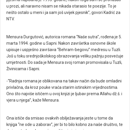
u prozi, ali naravno nisam se nikada otarasio te poezije. To je
nešto ostalo u meni i ja sam još uvijek pjesnik”, govori Kadrić za
NTV.
Mensura Durgutović, autorica romana “Naše sutra”, rođena je 5.
marta 1994. godine u Sapni. Nakon završetka osnovne škole
upisuje i uspješno završava “Behram-begovu” medresu u Tuzli.
Još u toku srednjoškolskog obrazovanja veliku pažnju posvećuje
umjetnosti. Do sada je Mensura svoj roman promovisala u Tuzli,
Živinicama i Sapni.
-“Radnja romana je oblikovana na takav način da bude omladini
privlačna, da kroz pouke vraća starim istinskim vrijednostima.
Ono što najviše ističem u ovoj knjizi je ljubav prema Allahu dž.š. i
vjera u njega”, kaže Mensura.
Ona ističe da smisao ovakvih obilježavanja jeste u tome da
knjiga “ne ode u zaborav”, jer bi to bilo kobno za naše društvo, te