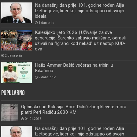
Na današnji dan prije 101. godine rođen Alija
Izetbegović, lider koji nije odstupao od svojih
ideala
1 dan prije
Kalesijsko ljeto 2026 | Uživanje za sve
generacije: Šarenko zabavio mališane, odrasli
uživali na “Igranci kod nekad” uz nastup KUD-
ova
2 dana prije
Hafiz Ammar Bašić večeras na tribini u
Kikačima
2 dana prije
Popularno
Općinski sud Kalesija: Boro Dukić zbog klevete mora
platiti Peri Radiću 2630 KM
04.01.2016.
Na današnji dan prije 101. godine rođen Alija
Izetbegović, lider koji nije odstupao od svojih