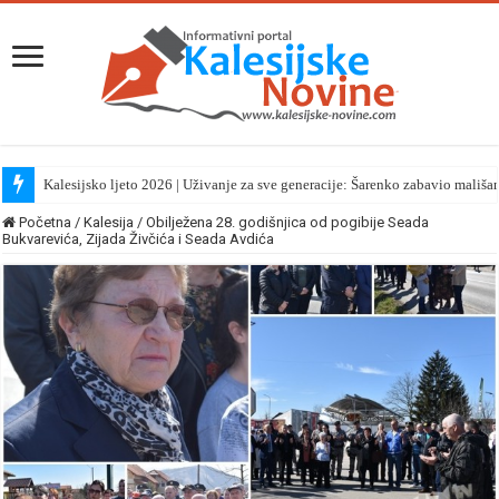
Kalesijsko ljeto 2026 | Uživanje za sve generacije: Šarenko zabavio mališa
Hafiz Ammar Bašić večeras na tribini u Kikačima
Početna
/
Kalesija
/
Obilježena 28. godišnjica od pogibije Seada
Bukvarevića, Zijada Živčića i Seada Avdića