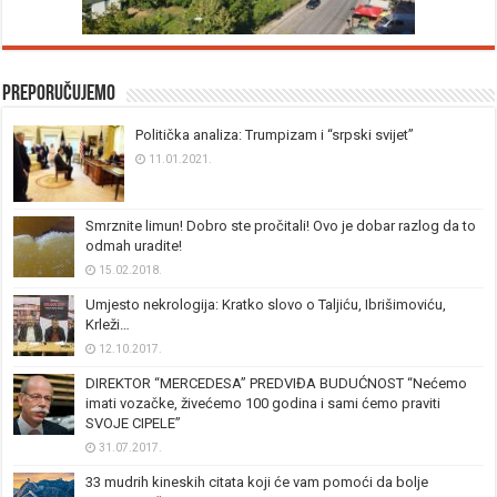
Preporučujemo
Politička analiza: Trumpizam i “srpski svijet”
11.01.2021.
Smrznite limun! Dobro ste pročitali! Ovo je dobar razlog da to
odmah uradite!
15.02.2018.
Umjesto nekrologija: Kratko slovo o Taljiću, Ibrišimoviću,
Krleži…
12.10.2017.
DIREKTOR “MERCEDESA” PREDVIĐA BUDUĆNOST “Nećemo
imati vozačke, živećemo 100 godina i sami ćemo praviti
SVOJE CIPELE”
31.07.2017.
33 mudrih kineskih citata koji će vam pomoći da bolje