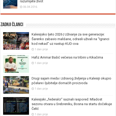
razumijete život
06.04.2016.
Zadnji članci
Kalesijsko ljeto 2026 | Uživanje za sve generacije:
Šarenko zabavio mališane, odrasli uživali na “Igranci
kod nekad” uz nastup KUD-ova
1 dan prije
Hafiz Ammar Bašić večeras na tribini u Kikačima
1 dan prije
Drugi sajam meda i zdravog življenja u Kalesiji okupio
pčelare i ljubitelje domaćih proizvoda
1 dan prije
Kalesijski „federalci“ saznali raspored: Mladost
sezonu otvara u Srebreniku, Bosna na startu dočekuje
Čelić
1 dan prije