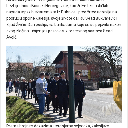
bezbijednosti Bosne i Hercegovine, kao žrtve terorističkih
napada srpskih ekstremista iz Dubnice i prve žrtve agresije na
području općine Kalesija, svoje živote dali su Sead Bukvarević i
Zijad Živčić. Dan poslije, na barikadama koje su se pojavile nakon
ovog zločina, ubijen je i policajac iz rezervnog sastava Sead
Avdić.
Prema brojnim dokazima i tvrdnjama svjedoka, kalesijske