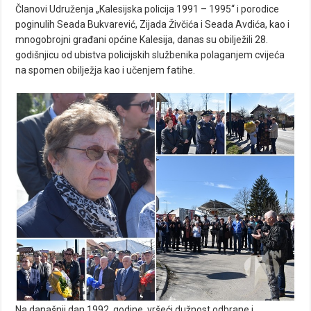
Članovi Udruženja „Kalesijska policija 1991 – 1995“ i porodice
poginulih Seada Bukvarević, Zijada Živčića i Seada Avdića, kao i
mnogobrojni građani općine Kalesija, danas su obilježili 28.
godišnjicu od ubistva policijskih službenika polaganjem cvijeća
na spomen obilježja kao i učenjem fatihe.
Na današnji dan 1992. godine, vršeći dužnost odbrane i