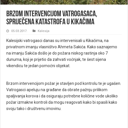
Brzom intervencijom vatrogasaca,
spriječena katastrofa u Kikačima
05.03.2017.
Kalesija
Kalesijski vatrogasci danas su intervenisali u Kikačima, na
privatnom imanju vlasništvo Ahmeta Sakića. Kako saznajemo
na imanju Sakića došlo je do požara niskog rastinja oko 7
dunuma, koji je prijetio da zahvati voćnjak, te šest sijena
vikendicu te jedan pomoćni objekat.
Brzom intervencijom požar je stavljen pod kontrolu te je ugašen.
Vatrogasci apeluju na građane da obrate pažnju prilikom
spaljivanja korova i da osiguraju potrebne količine vode ukoliko
požar izmakne kontroli da mogu reagovati kako bi spasili kako
svoju tako i društvenu imovinu.