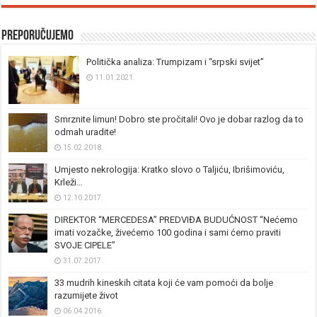
Preporučujemo
Politička analiza: Trumpizam i “srpski svijet”
11.01.2021.
Smrznite limun! Dobro ste pročitali! Ovo je dobar razlog da to
odmah uradite!
15.02.2018.
Umjesto nekrologija: Kratko slovo o Taljiću, Ibrišimoviću,
Krleži…
12.10.2017.
DIREKTOR “MERCEDESA” PREDVIĐA BUDUĆNOST “Nećemo
imati vozačke, živećemo 100 godina i sami ćemo praviti
SVOJE CIPELE”
31.07.2017.
33 mudrih kineskih citata koji će vam pomoći da bolje
razumijete život
06.04.2016.