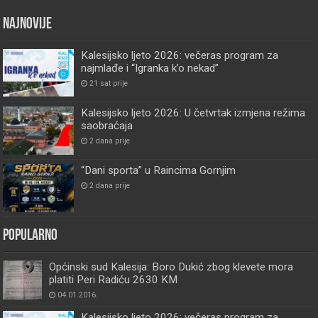
Najnovije
Kalesijsko ljeto 2026: večeras program za
najmlađe i “Igranka k’o nekad”
21 sat prije
Kalesijsko ljeto 2026: U četvrtak izmjena režima
saobraćaja
2 dana prije
“Dani sporta” u Raincima Gornjim
2 dana prije
Popularno
Općinski sud Kalesija: Boro Dukić zbog klevete mora
platiti Peri Radiću 2630 KM
04.01.2016.
Kalesijsko ljeto 2026: večeras program za