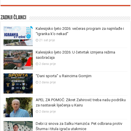
Zadnji članci
Kalesijsko ljeto 2026: večeras program za najmlađe i
“Igranka k’o nekad”
21 sat prije
Kalesijsko ljeto 2026: U četvrtak izmjena režima
saobraćaja
2 dana prije
“Dani sporta” u Raincima Gornjim
2 dana prije
APEL ZA POMOĆ: Zikret Zahirović treba našu podršku
za nastavak liječenja u Kairu
2 dana prije
Debi iz snova za Salku Hamzića: Pet odbrana protiv
Šturma i titula igrača utakmice