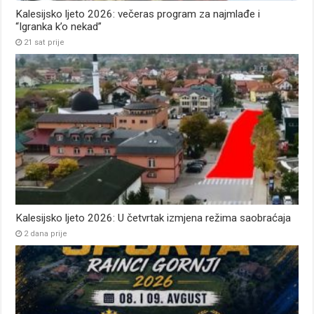
Kalesijsko ljeto 2026: večeras program za najmlađe i
“Igranka k’o nekad”
21 sat prije
Kalesijsko ljeto 2026: U četvrtak izmjena režima saobraćaja
2 dana prije