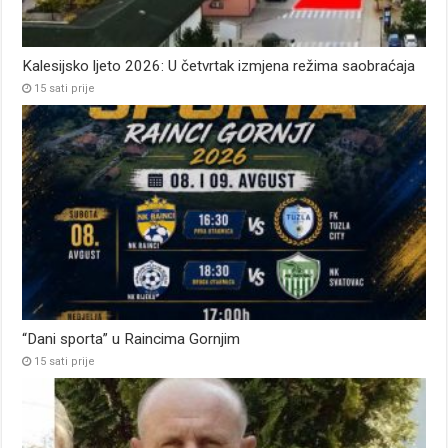
Kalesijsko ljeto 2026: U četvrtak izmjena režima saobraćaja
15 sati prije
“Dani sporta” u Raincima Gornjim
15 sati prije