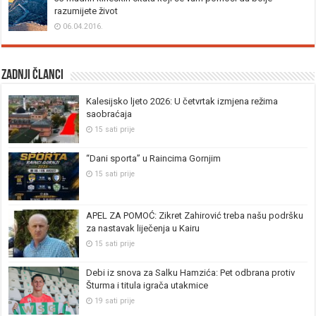
razumijete život
06.04.2016.
Zadnji članci
Kalesijsko ljeto 2026: U četvrtak izmjena režima
saobraćaja
15 sati prije
“Dani sporta” u Raincima Gornjim
15 sati prije
APEL ZA POMOĆ: Zikret Zahirović treba našu podršku
za nastavak liječenja u Kairu
15 sati prije
Debi iz snova za Salku Hamzića: Pet odbrana protiv
Šturma i titula igrača utakmice
19 sati prije