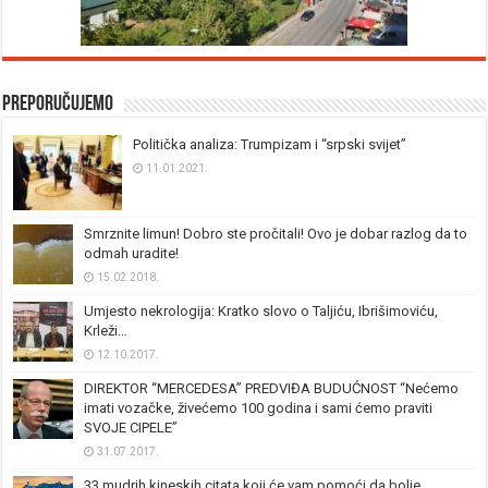
Preporučujemo
Politička analiza: Trumpizam i “srpski svijet”
11.01.2021.
Smrznite limun! Dobro ste pročitali! Ovo je dobar razlog da to
odmah uradite!
15.02.2018.
Umjesto nekrologija: Kratko slovo o Taljiću, Ibrišimoviću,
Krleži…
12.10.2017.
DIREKTOR “MERCEDESA” PREDVIĐA BUDUĆNOST “Nećemo
imati vozačke, živećemo 100 godina i sami ćemo praviti
SVOJE CIPELE”
31.07.2017.
33 mudrih kineskih citata koji će vam pomoći da bolje