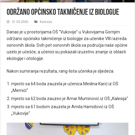
Održano općinsko takmičenje iz biologije
21.03.2026.
Kalesija
Danas je u prostorijama OŠ “Vukovije” u Vukovijama Gornjim
održano općinsko takmičenje iz biologije za učenike VIII razreda
osnovnih škola. Svih pet osnovnih škola sa područja naše općine
uzelo je učešće, a učenici su pokazali izuzetno znanje iz oblasti
ekologije i citologije.
Nakon sumiranja rezultata, rang-lista učenika je sljedeća:
mjesto sa 64 boda zauzela je učenica Medina Karić iz OŠ
„Memići“
mjesto sa 62 boda zauzeo je Amar Muminović iz OŠ „Kalesija“
mjesto sa 61 bodom zauzela je Amila Hamidović iz OŠ
„Vukovije“