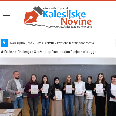
Kalesijsko ljeto 2026: U četvrtak izmjena režima saobraćaja
Početna
/
Kalesija
/
Održano općinsko takmičenje iz biologije