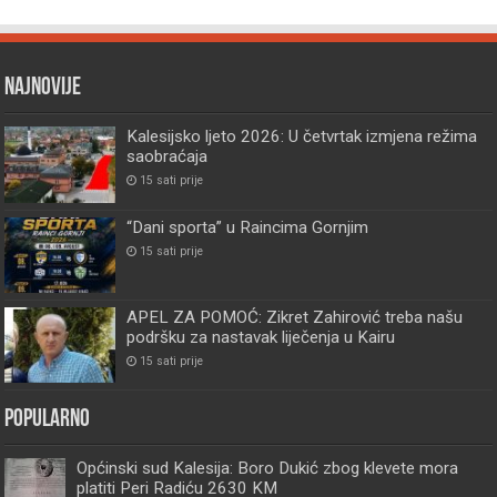
Najnovije
Kalesijsko ljeto 2026: U četvrtak izmjena režima
saobraćaja
15 sati prije
“Dani sporta” u Raincima Gornjim
15 sati prije
APEL ZA POMOĆ: Zikret Zahirović treba našu
podršku za nastavak liječenja u Kairu
15 sati prije
Popularno
Općinski sud Kalesija: Boro Dukić zbog klevete mora
platiti Peri Radiću 2630 KM