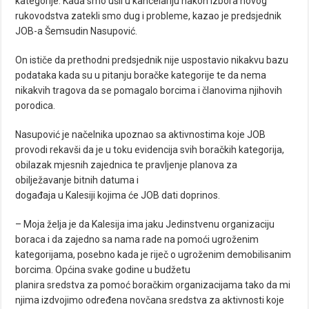
kategorije. Kada smo ušli u kancelariju nakon izbora novog
rukovodstva zatekli smo dug i probleme, kazao je predsjednik
JOB-a Šemsudin Nasupović.
On ističe da prethodni predsjednik nije uspostavio nikakvu bazu
podataka kada su u pitanju boračke kategorije te da nema
nikakvih tragova da se pomagalo borcima i članovima njihovih
porodica.
Nasupović je načelnika upoznao sa aktivnostima koje JOB
provodi rekavši da je u toku evidencija svih boračkih kategorija,
obilazak mjesnih zajednica te pravljenje planova za
obilježavanje bitnih datuma i
događaja u Kalesiji kojima će JOB dati doprinos.
– Moja želja je da Kalesija ima jaku Jedinstvenu organizaciju
boraca i da zajedno sa nama rade na pomoći ugroženim
kategorijama, posebno kada je riječ o ugroženim demobilisanim
borcima. Općina svake godine u budžetu
planira sredstva za pomoć boračkim organizacijama tako da mi
njima izdvojimo određena novčana sredstva za aktivnosti koje