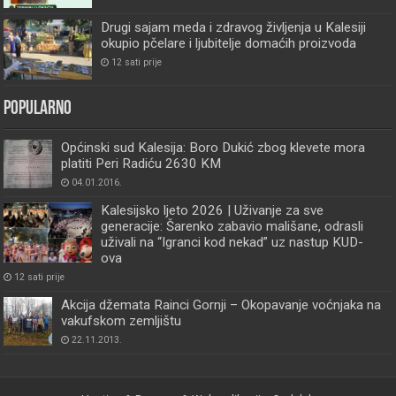
Drugi sajam meda i zdravog življenja u Kalesiji
okupio pčelare i ljubitelje domaćih proizvoda
12 sati prije
Popularno
Općinski sud Kalesija: Boro Dukić zbog klevete mora
platiti Peri Radiću 2630 KM
04.01.2016.
Kalesijsko ljeto 2026 | Uživanje za sve
generacije: Šarenko zabavio mališane, odrasli
uživali na “Igranci kod nekad” uz nastup KUD-
ova
12 sati prije
Akcija džemata Rainci Gornji – Okopavanje voćnjaka na
vakufskom zemljištu
22.11.2013.