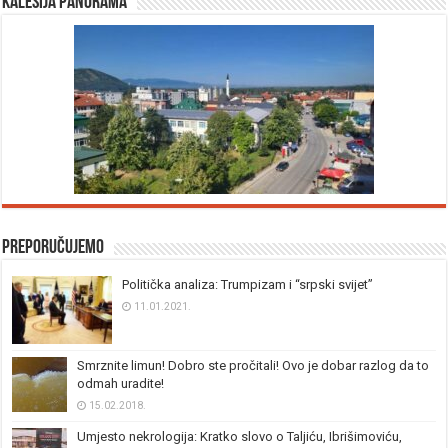
Kalesija panorama
Preporučujemo
Politička analiza: Trumpizam i “srpski svijet”
11.01.2021.
Smrznite limun! Dobro ste pročitali! Ovo je dobar razlog da to
odmah uradite!
15.02.2018.
Umjesto nekrologija: Kratko slovo o Taljiću, Ibrišimoviću,