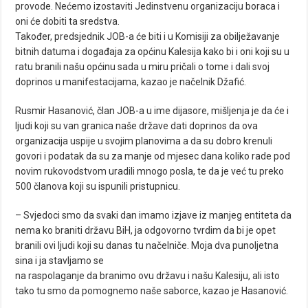
provode. Nećemo izostaviti Jedinstvenu organizaciju boraca i
oni će dobiti ta sredstva.
Također, predsjednik JOB-a će biti i u Komisiji za obilježavanje
bitnih datuma i događaja za općinu Kalesija kako bi i oni koji su u
ratu branili našu općinu sada u miru pričali o tome i dali svoj
doprinos u manifestacijama, kazao je načelnik Džafić.
Rusmir Hasanović, član JOB-a u ime dijasore, mišljenja je da će i
ljudi koji su van granica naše države dati doprinos da ova
organizacija uspije u svojim planovima a da su dobro krenuli
govori i podatak da su za manje od mjesec dana koliko rade pod
novim rukovodstvom uradili mnogo posla, te da je već tu preko
500 članova koji su ispunili pristupnicu.
– Svjedoci smo da svaki dan imamo izjave iz manjeg entiteta da
nema ko braniti državu BiH, ja odgovorno tvrdim da bi je opet
branili ovi ljudi koji su danas tu načelniče. Moja dva punoljetna
sina i ja stavljamo se
na raspolaganje da branimo ovu državu i našu Kalesiju, ali isto
tako tu smo da pomognemo naše saborce, kazao je Hasanović.