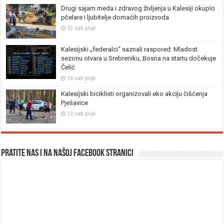
Drugi sajam meda i zdravog življenja u Kalesiji okupio
pčelare i ljubitelje domaćih proizvoda
12 sati prije
Kalesijski „federalci“ saznali raspored: Mladost
sezonu otvara u Srebreniku, Bosna na startu dočekuje
Čelić
13 sati prije
Kalesijski biciklisti organizovali eko akciju čišćenja
Pješavice
13 sati prije
Pratite nas i na našoj facebook stranici