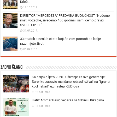
Krleži…
12.10.2017.
DIREKTOR “MERCEDESA” PREDVIĐA BUDUĆNOST “Nećemo
imati vozačke, živećemo 100 godina i sami ćemo praviti
SVOJE CIPELE”
31.07.2017.
33 mudrih kineskih citata koji će vam pomoći da bolje
razumijete život
06.04.2016.
Zadnji članci
Kalesijsko ljeto 2026 | Uživanje za sve generacije:
Šarenko zabavio mališane, odrasli uživali na “Igranci
kod nekad” uz nastup KUD-ova
12 sati prije
Hafiz Ammar Bašić večeras na tribini u Kikačima
12 sati prije