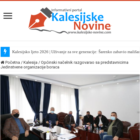
Kalesijsko ljeto 2026 | Uživanje za sve generacije: Šarenko zabavio mališa
Početna
/
Kalesija
/
Općinski načelnik razgovarao sa predstavnicima
Jedinstvene organizacije boraca