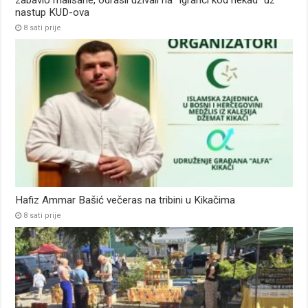
zabavio mališane, odrasli uživali na “Igranci kod nekad” uz
nastup KUD-ova
8 sati prije
Hafiz Ammar Bašić večeras na tribini u Kikačima
8 sati prije