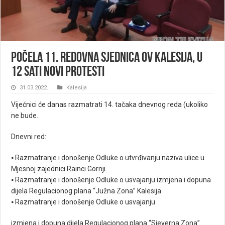
Počela 11. Redovna Sjednica OV Kalesija, u
12 sati novi protesti
31.03.2022.
Kalesija
Vijećnici će danas razmatrati 14. tačaka dnevnog reda (ukoliko
ne bude.
Dnevni red:
⦁ Razmatranje i donošenje Odluke o utvrđivanju naziva ulice u
Mjesnoj zajednici Rainci Gornji.
⦁ Razmatranje i donošenje Odluke o usvajanju izmjena i dopuna
dijela Regulacionog plana “Južna Zona” Kalesija.
⦁ Razmatranje i donošenje Odluke o usvajanju
izmjena i dopuna dijela Regulacionog plana “Sjeverna Zona”