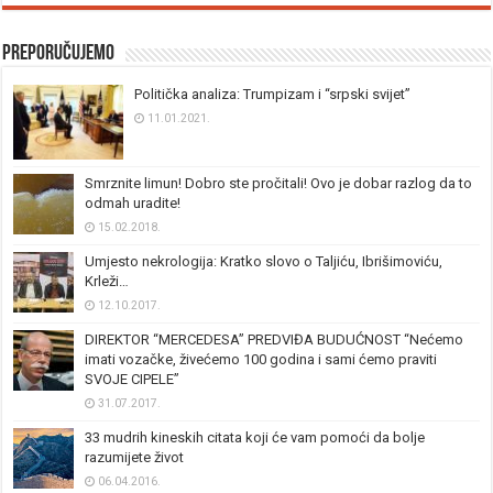
Preporučujemo
Politička analiza: Trumpizam i “srpski svijet”
11.01.2021.
Smrznite limun! Dobro ste pročitali! Ovo je dobar razlog da to
odmah uradite!
15.02.2018.
Umjesto nekrologija: Kratko slovo o Taljiću, Ibrišimoviću,
Krleži…
12.10.2017.
DIREKTOR “MERCEDESA” PREDVIĐA BUDUĆNOST “Nećemo
imati vozačke, živećemo 100 godina i sami ćemo praviti
SVOJE CIPELE”
31.07.2017.
33 mudrih kineskih citata koji će vam pomoći da bolje
razumijete život
06.04.2016.