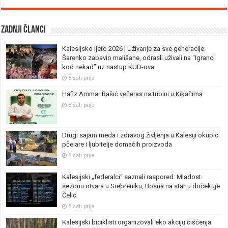
Zadnji članci
Kalesijsko ljeto 2026 | Uživanje za sve generacije:
Šarenko zabavio mališane, odrasli uživali na “Igranci
kod nekad” uz nastup KUD-ova
8 sati prije
Hafiz Ammar Bašić večeras na tribini u Kikačima
8 sati prije
Drugi sajam meda i zdravog življenja u Kalesiji okupio
pčelare i ljubitelje domaćih proizvoda
8 sati prije
Kalesijski „federalci“ saznali raspored: Mladost
sezonu otvara u Srebreniku, Bosna na startu dočekuje
Čelić
8 sati prije
Kalesijski biciklisti organizovali eko akciju čišćenja