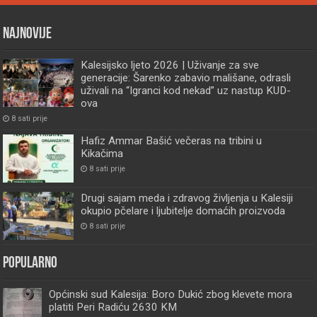
Najnovije
Kalesijsko ljeto 2026 | Uživanje za sve
generacije: Šarenko zabavio mališane, odrasli
uživali na “Igranci kod nekad” uz nastup KUD-
ova
8 sati prije
Hafiz Ammar Bašić večeras na tribini u
Kikačima
8 sati prije
Drugi sajam meda i zdravog življenja u Kalesiji
okupio pčelare i ljubitelje domaćih proizvoda
8 sati prije
Popularno
Općinski sud Kalesija: Boro Dukić zbog klevete mora
platiti Peri Radiću 2630 KM