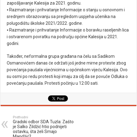
zapošljavanje Kalesija za 2021. godinu.
⦁ Razmatranje i prihvatanje Informacije o stanju u osnovnom i
srednjem obrazovanju sa pregledom uspjeha učenika na
polugodištu školske 2021/2022. godine.
⦁ Razmatranje i prihvatanje Informacije o boravku raseljenih lica
i ostvarenom povratku na području općine Kalesija u 2021.
godini.
Također, neformalna grupa građana na čelu sa Sadikom
Osmanovićem danas će održati još jedne mirne proteste zbog
povećanja paušala vijećnicima u općinskom vijeću Kalesija. Ovo
su osmi po redu protesti koji imaju za cilj da se povuče Odluka o
povećanju paušala. Protesti počinju u 12:00 sati.
Prethodni
Gradski odbor SDA Tuzla: Zašto
je Salko Zildžić htio podnijeti
ostavku, šta želi Smajo
Mandžić?