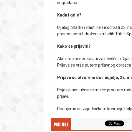
sugrađana.
Kada i gdje?
Dijalog mladih i vlasti će se održati 23.
prostorijama Udruženja mladih Trik – Spo
Kako se prijaviti?
Ako ste zainteresirani za učešće u Dijalo
Prijave se vrše putem prijavnog obrasca
Prijave su otvorene do nedjelje, 22. ma
Prijavljenim učesnicima će program rada 
prijavi.
Radujemo se zajedničkom kreiranju bolji
Podijeli