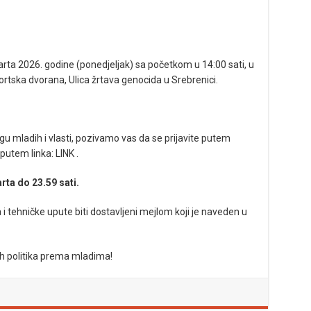
 marta 2026. godine (ponedjeljak) sa početkom u 14:00 sati, u
rtska dvorana, Ulica žrtava genocida u Srebrenici.
gu mladih i vlasti, pozivamo vas da se prijavite putem
 putem linka:
LINK
.
rta do 23.59 sati.
i tehničke upute biti dostavljeni mejlom koji je naveden u
h politika prema mladima!