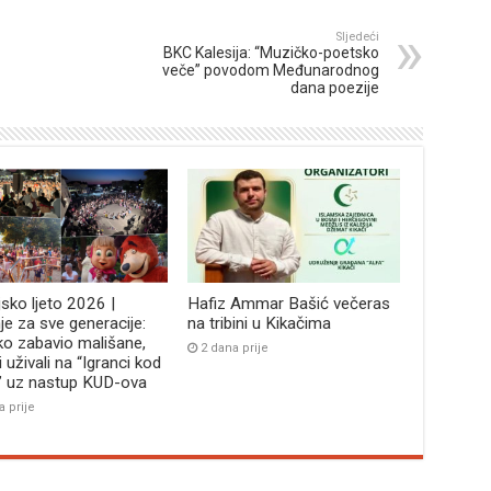
Sljedeći
BKC Kalesija: “Muzičko-poetsko
veče” povodom Međunarodnog
dana poezije
jsko ljeto 2026 |
Hafiz Ammar Bašić večeras
je za sve generacije:
na tribini u Kikačima
ko zabavio mališane,
2 dana prije
i uživali na “Igranci kod
” uz nastup KUD-ova
a prije