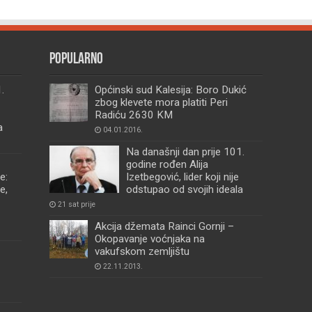
Popularno
.
Općinski sud Kalesija: Boro Dukić
zbog klevete mora platiti Peri
Radiću 2630 KM
a
04.01.2016.
Na današnji dan prije 101.
godine rođen Alija
e:
Izetbegović, lider koji nije
e,
odstupao od svojih ideala
21 sat prije
Akcija džemata Rainci Gornji –
Okopavanje voćnjaka na
vakufskom zemljištu
22.11.2013.