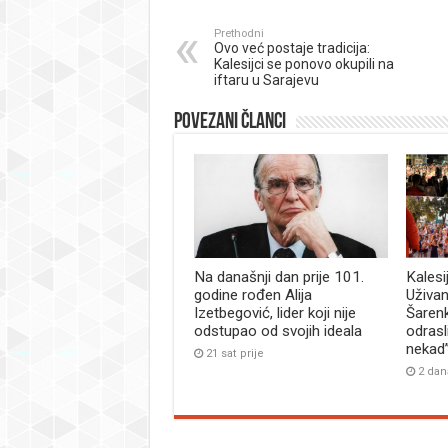
Prethodni
Ovo već postaje tradicija:
Kalesijci se ponovo okupili na
iftaru u Sarajevu
Povezani članci
Na današnji dan prije 101.
Kalesi
godine rođen Alija
Uživan
Izetbegović, lider koji nije
Šaren
odstupao od svojih ideala
odrasl
nekad
21 sat prije
2 dan