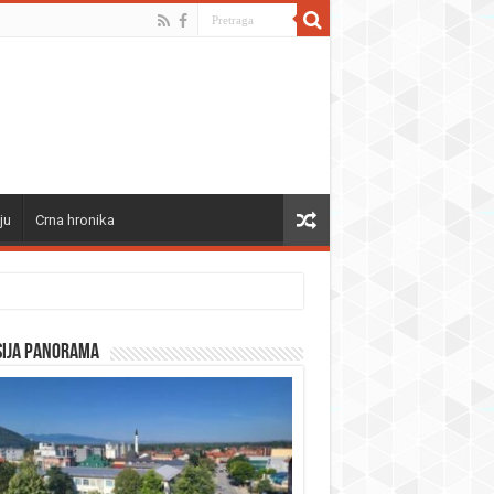
ju
Crna hronika
sija panorama