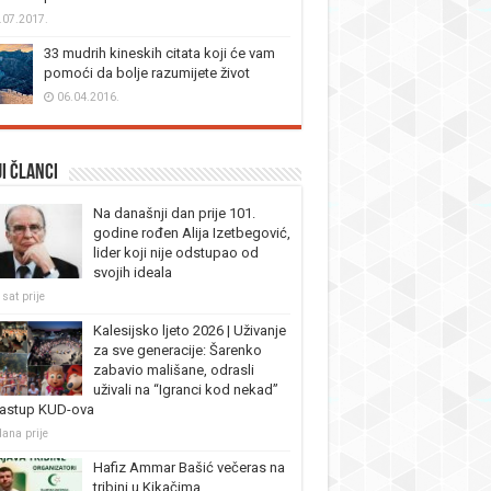
.07.2017.
33 mudrih kineskih citata koji će vam
pomoći da bolje razumijete život
06.04.2016.
i članci
Na današnji dan prije 101.
godine rođen Alija Izetbegović,
lider koji nije odstupao od
svojih ideala
sat prije
Kalesijsko ljeto 2026 | Uživanje
za sve generacije: Šarenko
zabavio mališane, odrasli
uživali na “Igranci kod nekad”
nastup KUD-ova
dana prije
Hafiz Ammar Bašić večeras na
tribini u Kikačima