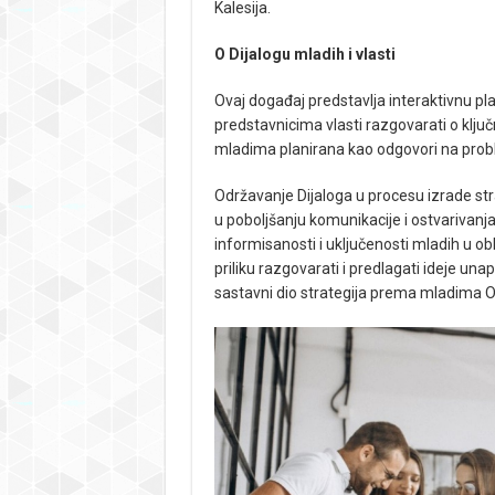
Kalesija.
O Dijalogu mladih i vlasti
Ovaj događaj predstavlja interaktivnu pl
predstavnicima vlasti razgovarati o klju
mladima planirana kao odgovori na proble
Održavanje Dijaloga u procesu izrade st
u poboljšanju komunikacije i ostvarivanja 
informisanosti i uključenosti mladih u ob
priliku razgovarati i predlagati ideje u
sastavni dio strategija prema mladima O