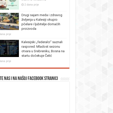
2 dana prije
Drugi sajam meda i zdravog
življenja u Kalesiji okupio
pčelare i ljubitelje domaćih
proizvoda
dana prije
Kalesijski „federalci“ saznali
raspored: Mladost sezonu
otvara u Srebreniku, Bosna na
startu dočekuje Čelić
dana prije
te nas i na našoj facebook stranici