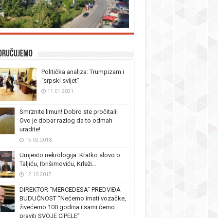
oručujemo
Politička analiza: Trumpizam i
“srpski svijet”
11.01.2021.
Smrznite limun! Dobro ste pročitali!
Ovo je dobar razlog da to odmah
uradite!
15.02.2018.
Umjesto nekrologija: Kratko slovo o
Taljiću, Ibrišimoviću, Krleži…
12.10.2017.
DIREKTOR “MERCEDESA” PREDVIĐA
BUDUĆNOST “Nećemo imati vozačke,
živećemo 100 godina i sami ćemo
praviti SVOJE CIPELE”