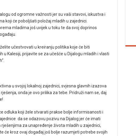
logu od ogromne važnosti jer su vaši stavovi, iskustva i
a koji će poboljšati položaj mladih u zajednici.
prema mladima još uvijek u toku te da svoj doprinos
ogađaju.
želite učestvovati u kreiranju politika koje će biti
 Kalesiji, prijavite se za učešće u Dijalogu mladih i vlasti
h“.
ivna u svojoj lokalnoj zajednici, svjesna glavnih izazova
 rješenja, onda je ovo prilika za tebe. Pridruži nam se, daj
e!
e odluka koji žele stvarati prakse bolje informisanosti i
zajednice da se odazovu pozivu na Dijalog jer će imati
m rješenjima za unapređenje života mladih u zajednici,
i te će kroz ovaj događaj još bolje razumjeti potrebe svojih