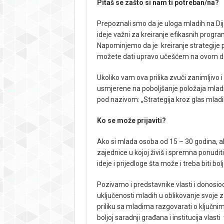
Pitaš se zašto si nam ti potreban/na?
Prepoznali smo da je uloga mladih na Dija
ideje važni za kreiranje efikasnih program
Napominjemo da je kreiranje strategije 
možete dati upravo učešćem na ovom d
Ukoliko vam ova prilika zvuči zanimljivo i 
usmjerene na poboljšanje položaja mladih u
pod nazivom: „Strategija kroz glas mladi
Ko se može prijaviti?
Ako si mlada osoba od 15 – 30 godina, akt
zajednice u kojoj živiš i spremna ponuditi
ideje i prijedloge šta može i treba biti bolj
Pozivamo i predstavnike vlasti i donosioc
uključenosti mladih u oblikovanje svoje 
priliku sa mladima razgovarati o ključni
boljoj saradnji građana i institucija vlast