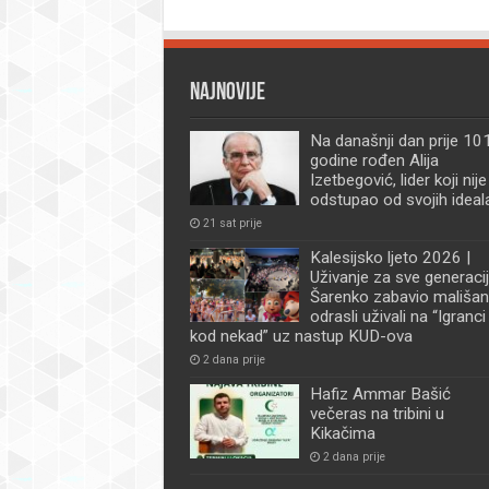
Najnovije
Na današnji dan prije 101
godine rođen Alija
Izetbegović, lider koji nije
odstupao od svojih ideal
21 sat prije
Kalesijsko ljeto 2026 |
Uživanje za sve generacij
Šarenko zabavio mališan
odrasli uživali na “Igranci
kod nekad” uz nastup KUD-ova
2 dana prije
Hafiz Ammar Bašić
večeras na tribini u
Kikačima
2 dana prije