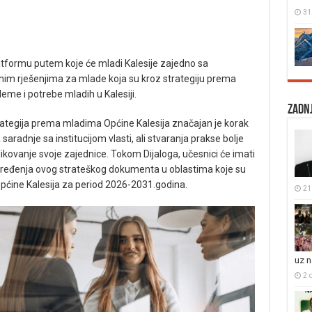
31
atformu putem koje će mladi Kalesije zajedno sa
čnim rješenjima za mlade koja su kroz strategiju prema
me i potrebe mladih u Kalesiji.
Zadnj
rategija prema mladima Općine Kalesija značajan je korak
saradnje sa institucijom vlasti, ali stvaranja prakse bolje
likovanje svoje zajednice. Tokom Dijaloga, učesnici će imati
napređenja ovog strateškog dokumenta u oblastima koje su
pćine Kalesija za period 2026-2031.godina.
21 
uz 
2 