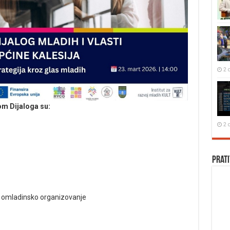
2 
om Dijaloga su:
2 
Prati
e i omladinsko organizovanje