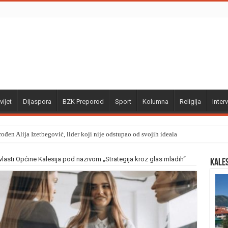
vijet
Dijaspora
BZK Preporod
Sport
Kolumna
Religija
Interv
ođen Alija Izetbegović, lider koji nije odstupao od svojih ideala
 vlasti Općine Kalesija pod nazivom „Strategija kroz glas mladih“
Kale