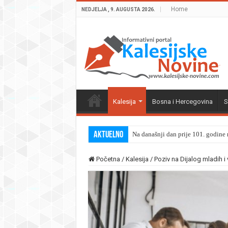
Home
NEDJELJA , 9. AUGUSTA 2026.
Kalesija
Bosna i Hercegovina
S
Aktuelno
Na današnji dan prije 101. godine r
Početna
/
Kalesija
/
Poziv na Dijalog mladih i