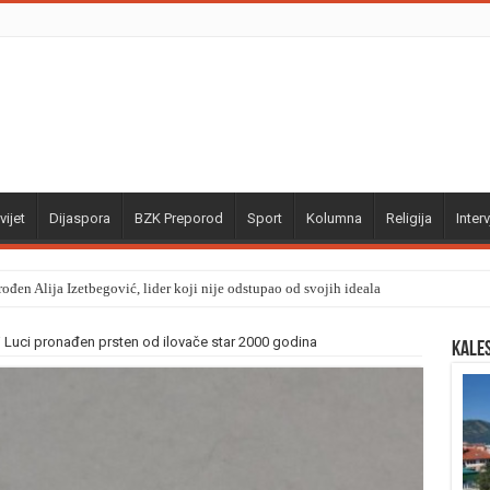
vijet
Dijaspora
BZK Preporod
Sport
Kolumna
Religija
Interv
ođen Alija Izetbegović, lider koji nije odstupao od svojih ideala
j Luci pronađen prsten od ilovače star 2000 godina
Kale