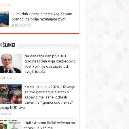
.07.2017.
33 mudrih kineskih citata koji će vam
pomoći da bolje razumijete život
06.04.2016.
i članci
Na današnji dan prije 101.
godine rođen Alija Izetbegović,
lider koji nije odstupao od
svojih ideala
ata prije
Kalesijsko ljeto 2026 | Uživanje
za sve generacije: Šarenko
zabavio mališane, odrasli
uživali na “Igranci kod nekad”
nastup KUD-ova
dan prije
Hafiz Ammar Bašić večeras na
tribini u Kikačima