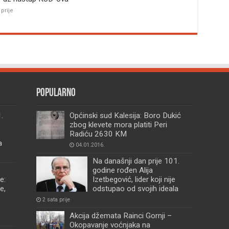
 prije
Popularno
.
Općinski sud Kalesija: Boro Dukić
zbog klevete mora platiti Peri
Radiću 2630 KM
a
04.01.2016.
Na današnji dan prije 101.
godine rođen Alija
e:
Izetbegović, lider koji nije
e,
odstupao od svojih ideala
2 sata prije
Akcija džemata Rainci Gornji –
Okopavanje voćnjaka na