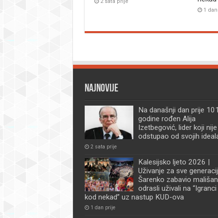
2 sata prije
1 dan
Najnovije
Na današnji dan prije 101
godine rođen Alija
Izetbegović, lider koji nije
odstupao od svojih ideal
2 sata prije
Kalesijsko ljeto 2026 |
Uživanje za sve generacij
Šarenko zabavio mališan
odrasli uživali na “Igranci
kod nekad” uz nastup KUD-ova
1 dan prije