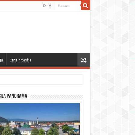
ju
Crna hronika
sija panorama