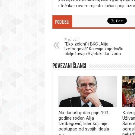
stećaka u ovom mjestu i nišani prijelaznog
Podijeli
Prethodni
”Eko-zeleni” i BKC „Alija
Izetbegović“ Kalesija zajednički
obilježavaju Svjetski dan voda
Povezani članci
Na današnji dan prije 101.
Kalesi
godine rođen Alija
Uživan
Izetbegović, lider koji nije
Šaren
odstupao od svojih ideala
odrasl
nekad