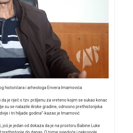
tog historičara i arheologa Envera Imamovića
 da je riječ o tzv. pršljenu za vreteno kojim se sukao konac
e su se nalazile ilirske gradine, odnosno prethistorijska
vije i tri hiljade godina”-kazao je Imamović
 još je jedan od dokaza da je na prostoru Babine Luke
d prethistorije do danas. O tome svjedoče i nekropole