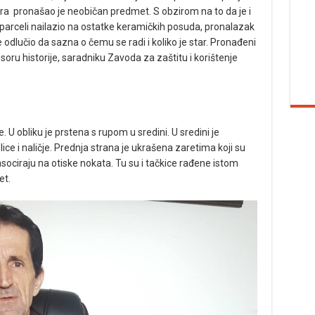
ra pronašao je neobičan predmet. S obzirom na to da je i
j parceli nailazio na ostatke keramičkih posuda, pronalazak
odlučio da sazna o čemu se radi i koliko je star. Pronađeni
ru historije, saradniku Zavoda za zaštitu i korištenje
 U obliku je prstena s rupom u sredini. U sredini je
lice i naličje. Prednja strana je ukrašena zaretima koji su
sociraju na otiske nokata. Tu su i tačkice rađene istom
et.