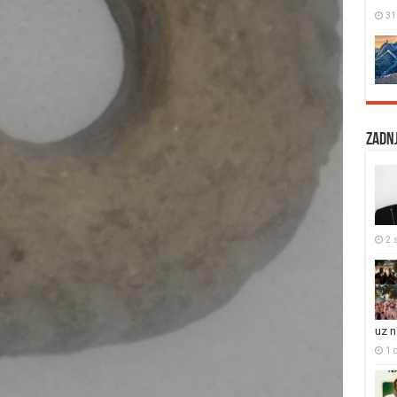
31
Zadnj
2 s
uz 
1 