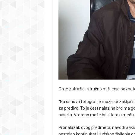
On je zatražio i stručno mišljenje pozna
“Na osnovu fotografije može se zaključiti
za predivo. To je čest nalaz na brdima gdj
naselja. Vreteno može biti staro između d
Pronalazak ovog predmeta, navodi Sakić,
postojao kontinuitet Ljudskog življenja o