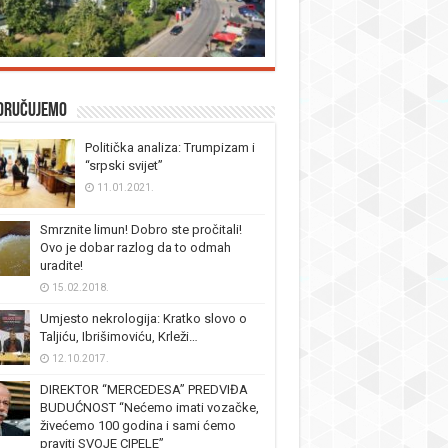
oručujemo
Politička analiza: Trumpizam i
“srpski svijet”
11.01.2021.
Smrznite limun! Dobro ste pročitali!
Ovo je dobar razlog da to odmah
uradite!
15.02.2018.
Umjesto nekrologija: Kratko slovo o
Taljiću, Ibrišimoviću, Krleži…
12.10.2017.
DIREKTOR “MERCEDESA” PREDVIĐA
BUDUĆNOST “Nećemo imati vozačke,
živećemo 100 godina i sami ćemo
praviti SVOJE CIPELE”