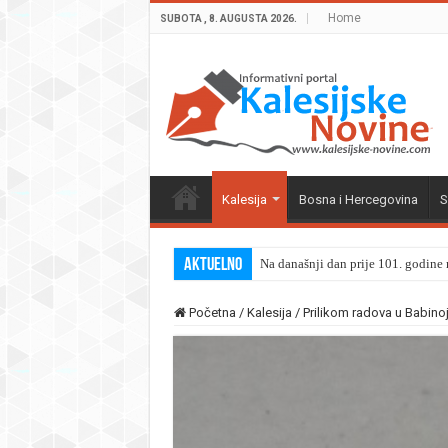
Home
SUBOTA , 8. AUGUSTA 2026.
Kalesija
Bosna i Hercegovina
S
Aktuelno
Na današnji dan prije 101. godine r
Početna
/
Kalesija
/
Prilikom radova u Babino