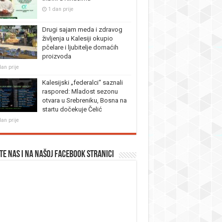
1 dan prije
Drugi sajam meda i zdravog
življenja u Kalesiji okupio
pčelare i ljubitelje domaćih
proizvoda
dan prije
Kalesijski „federalci“ saznali
raspored: Mladost sezonu
otvara u Srebreniku, Bosna na
startu dočekuje Čelić
dan prije
te nas i na našoj facebook stranici