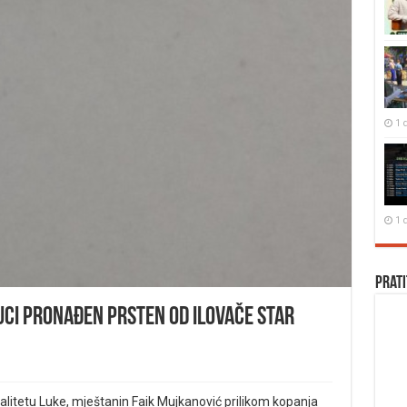
1 
1 
Prati
uci pronađen prsten od ilovače star
alitetu Luke, mještanin Faik Mujkanović prilikom kopanja