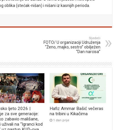
 oblika (stećak-nišan) i nišani iz kasnijih perioda.
Sljedeći
FOTO/ U organizaciji Udruženja
“Ženo, majko, sestro” obilježen
“Dan narcisa”
jsko ljeto 2026 |
Hafiz Ammar Bašić večeras
je za sve generacije:
na tribini u Kikačima
ko zabavio mališane,
1 dan prije
i uživali na “Igranci kod
” uz nastup KUD-ova