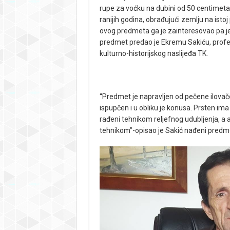
rupe za voćku na dubini od 50 centimeta
ranijih godina, obrađujući zemlju na isto
ovog predmeta ga je zainteresovao pa je 
predmet predao je Ekremu Sakiću, profeso
kulturno-historijskog naslijeđa TK.
“Predmet je napravljen od pečene ilovače.
ispupčen i u obliku je konusa. Prsten ima 
rađeni tehnikom reljefnog udubljenja, a a
tehnikom”-opisao je Sakić nađeni predm