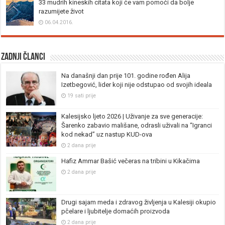
33 mudrih kineskih citata koji će vam pomoći da bolje
razumijete život
06.04.2016.
Zadnji članci
Na današnji dan prije 101. godine rođen Alija
Izetbegović, lider koji nije odstupao od svojih ideala
19 sati prije
Kalesijsko ljeto 2026 | Uživanje za sve generacije:
Šarenko zabavio mališane, odrasli uživali na “Igranci
kod nekad” uz nastup KUD-ova
2 dana prije
Hafiz Ammar Bašić večeras na tribini u Kikačima
2 dana prije
Drugi sajam meda i zdravog življenja u Kalesiji okupio
pčelare i ljubitelje domaćih proizvoda
2 dana prije