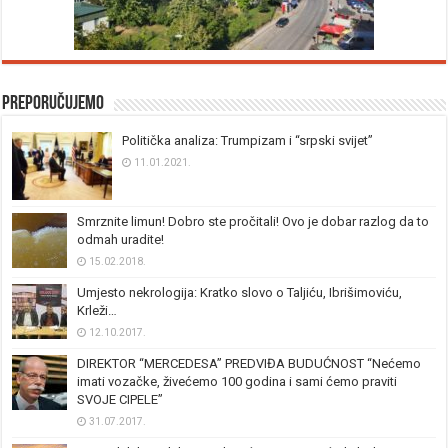
Preporučujemo
Politička analiza: Trumpizam i “srpski svijet”
11.01.2021.
Smrznite limun! Dobro ste pročitali! Ovo je dobar razlog da to
odmah uradite!
15.02.2018.
Umjesto nekrologija: Kratko slovo o Taljiću, Ibrišimoviću,
Krleži…
12.10.2017.
DIREKTOR “MERCEDESA” PREDVIĐA BUDUĆNOST “Nećemo
imati vozačke, živećemo 100 godina i sami ćemo praviti
SVOJE CIPELE”
31.07.2017.