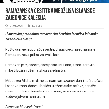
Ramazanska čestitka Medžlisa Islamske
zajednice Kalesija
01.03.2025.
Kalesija
U nastavku prenosimo ramazansku čestitku Medžisa Islamske
zajednice Kalesija:
Poštovani vjernici, braćo i sestre, draga djeco, pred nama je
Ramazan, nova prilika za svaki hajr.
Ramazan je mjesec mjesec posta i Kur'ana, iftara i teravija,
milosti Božije i džematskog zajedništva.
Milostivog Allaha molimo da nam ramazanski dani i noći ojačaju
i obnove iman, donesu berićet u džematske safove, osnaže
naše porodice, džemate i domovimu, srca vjernička ispune
zadovoljstvom i smirajem.
Ramazan Mubarek Olsun!