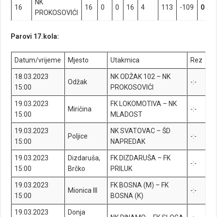
NK
16
16
0
0
16
4
113
-109
0
PROKOSOVIĆI
Parovi 17.kola:
Datum/vrijeme
Mjesto
Utakmica
Rez
18.03.2023
NK ODŽAK 102 – NK
Odžak
-:-
15:00
PROKOSOVIĆI
19.03.2023
FK LOKOMOTIVA – NK
Miričina
-:-
15:00
MLADOST
19.03.2023
NK SVATOVAC – ŠD
Poljice
-:-
15:00
NAPREDAK
19.03.2023
Dizdaruša,
FK DIZDARUŠA – FK
-:-
15:00
Brčko
PRILUK
19.03.2023
FK BOSNA (M) – FK
Mionica III
-:-
15:00
BOSNA (K)
19.03.2023
Donja