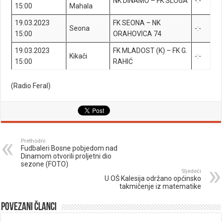
NK DINAMO – FK SLOGA
-:-
15:00
Mahala
19.03.2023
FK SEONA – NK
Seona
-:-
15:00
ORAHOVICA 74
19.03.2023
FK MLADOST (K) – FK G.
Kikači
-:-
15:00
RAHIĆ
(Radio Feral)
Prethodni
Fudbaleri Bosne pobjedom nad
Dinamom otvorili proljetni dio
sezone (FOTO)
Sljedeći
U OŠ Kalesija održano općinsko
takmičenje iz matematike
Povezani članci