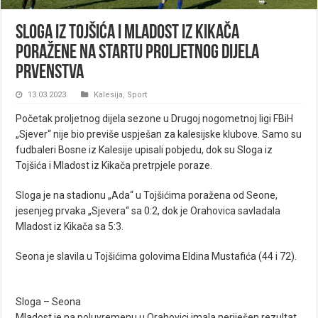
Sloga iz Tojšića i Mladost iz Kikača
poražene na startu proljetnog dijela
prvenstva
13.03.2023.
Kalesija
,
Sport
Početak proljetnog dijela sezone u Drugoj nogometnoj ligi FBiH
„Sjever“ nije bio previše uspješan za kalesijske klubove. Samo su
fudbaleri Bosne iz Kalesije upisali pobjedu, dok su Sloga iz
Tojšića i Mladost iz Kikača pretrpjele poraze.
Sloga je na stadionu „Ada“ u Tojšićima poražena od Seone,
jesenjeg prvaka „Sjevera“ sa 0:2, dok je Orahovica savladala
Mladost iz Kikača sa 5:3.
Seona je slavila u Tojšićima golovima Eldina Mustafića (44 i 72).
Sloga – Seona
Mladost je na poluvremenu u Orahovici imala neriješen rezultat