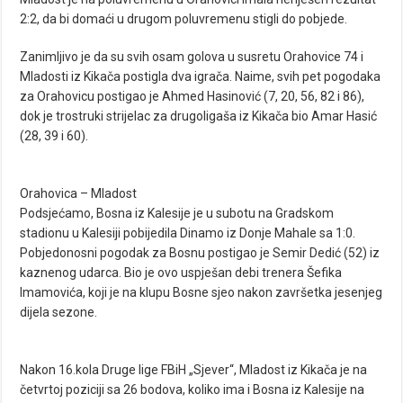
2:2, da bi domaći u drugom poluvremenu stigli do pobjede.
Zanimljivo je da su svih osam golova u susretu Orahovice 74 i
Mladosti iz Kikača postigla dva igrača. Naime, svih pet pogodaka
za Orahovicu postigao je Ahmed Hasinović (7, 20, 56, 82 i 86),
dok je trostruki strijelac za drugoligaša iz Kikača bio Amar Hasić
(28, 39 i 60).
Orahovica – Mladost
Podsjećamo, Bosna iz Kalesije je u subotu na Gradskom
stadionu u Kalesiji pobijedila Dinamo iz Donje Mahale sa 1:0.
Pobjedonosni pogodak za Bosnu postigao je Semir Dedić (52) iz
kaznenog udarca. Bio je ovo uspješan debi trenera Šefika
Imamovića, koji je na klupu Bosne sjeo nakon završetka jesenjeg
dijela sezone.
Nakon 16.kola Druge lige FBiH „Sjever“, Mladost iz Kikača je na
četvrtoj poziciji sa 26 bodova, koliko ima i Bosna iz Kalesije na