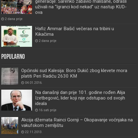
generacije: Šarenko zabavio mališane, odrasli
uživali na “Igranci kod nekad” uz nastup KUD-
ova
2 dana prije
Hafiz Ammar Bašić večeras na tribini u
Kikačima
2 dana prije
Popularno
Općinski sud Kalesija: Boro Dukić zbog klevete mora
platiti Peri Radiću 2630 KM
04.01.2016.
Na današnji dan prije 101. godine rođen Alija
Izetbegović, lider koji nije odstupao od svojih
ideala
16 sati prije
Akcija džemata Rainci Gornji – Okopavanje voćnjaka na
vakufskom zemljištu
22.11.2013.