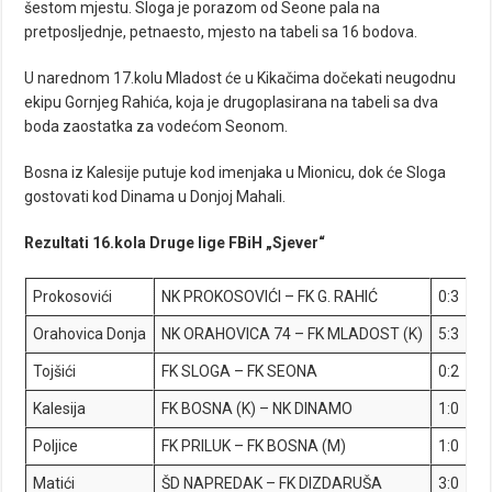
šestom mjestu. Sloga je porazom od Seone pala na
pretposljednje, petnaesto, mjesto na tabeli sa 16 bodova.
U narednom 17.kolu Mladost će u Kikačima dočekati neugodnu
ekipu Gornjeg Rahića, koja je drugoplasirana na tabeli sa dva
boda zaostatka za vodećom Seonom.
Bosna iz Kalesije putuje kod imenjaka u Mionicu, dok će Sloga
gostovati kod Dinama u Donjoj Mahali.
Rezultati 16.kola Druge lige FBiH „Sjever“
Prokosovići
NK PROKOSOVIĆI – FK G. RAHIĆ
0:3
Orahovica Donja
NK ORAHOVICA 74 – FK MLADOST (K)
5:3
Tojšići
FK SLOGA – FK SEONA
0:2
Kalesija
FK BOSNA (K) – NK DINAMO
1:0
Poljice
FK PRILUK – FK BOSNA (M)
1:0
Matići
ŠD NAPREDAK – FK DIZDARUŠA
3:0