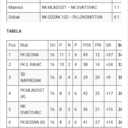
Malešići
NK MLADOST – NK SVATOVAC
1:1
Odžak
NK ODŽAK 102 – FK LOKOMOTIVA
0:1
TABELA:
Poz.
Klub
OU
P
N
P
POS
PRI
GR
Bod
1
FK SEONA
16
11
1
4
49
12
+37
34
2
FK G. RAHIĆ
16
10
2
4
38
14
+24
32
ŠD
3
16
8
4
4
29
20
+9
28
NAPREDAK
FK MLADOST
4
16
8
2
6
42
25
+17
26
(K)
NK
5
16
8
2
6
36
21
+15
26
SVATOVAC
6
FK BOSNA (K)
16
8
2
6
41
27
+14
26