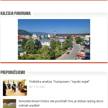
Kalesija panorama
Preporučujemo
Politička analiza: Trumpizam i “srpski svijet”
11.01.2021.
Smrznite limun! Dobro ste pročitali! Ovo je dobar razlog da to
odmah uradite!