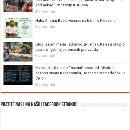
kod nekad” uz nastup KUD-ova
2 dana prije
Hafiz Ammar Bašić večeras na tribini u Kikačima
2 dana prije
Drugi sajam meda i zdravog življenja u Kalesiji okupio
pčelare i ljubitelje domaćih proizvoda
2 dana prije
Kalesijski „federalci“ saznali raspored: Mladost
sezonu otvara u Srebreniku, Bosna na startu dočekuje
Čelić
2 dana prije
Pratite nas i na našoj facebook stranici