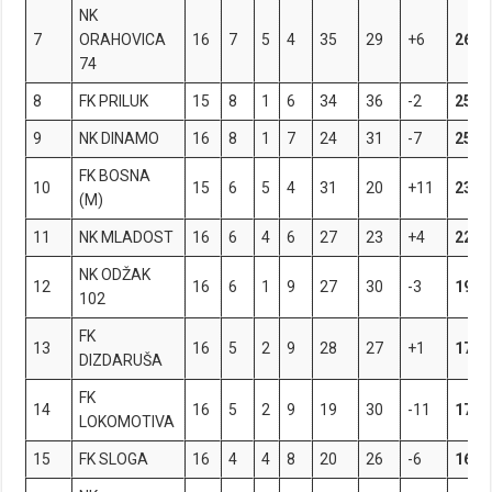
NK
7
ORAHOVICA
16
7
5
4
35
29
+6
26
74
8
FK PRILUK
15
8
1
6
34
36
-2
25
9
NK DINAMO
16
8
1
7
24
31
-7
25
FK BOSNA
10
15
6
5
4
31
20
+11
23
(M)
11
NK MLADOST
16
6
4
6
27
23
+4
22
NK ODŽAK
12
16
6
1
9
27
30
-3
19
102
FK
13
16
5
2
9
28
27
+1
17
DIZDARUŠA
FK
14
16
5
2
9
19
30
-11
17
LOKOMOTIVA
15
FK SLOGA
16
4
4
8
20
26
-6
16