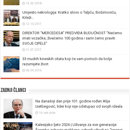
15.02.2018.
Umjesto nekrologija: Kratko slovo o Taljiću, Ibrišimoviću,
Krleži…
12.10.2017.
DIREKTOR “MERCEDESA” PREDVIĐA BUDUĆNOST “Nećemo
imati vozačke, živećemo 100 godina i sami ćemo praviti
SVOJE CIPELE”
31.07.2017.
33 mudrih kineskih citata koji će vam pomoći da bolje
razumijete život
06.04.2016.
Zadnji članci
Na današnji dan prije 101. godine rođen Alija
Izetbegović, lider koji nije odstupao od svojih ideala
16 sati prije
Kalesijsko ljeto 2026 | Uživanje za sve generacije:
Šarenko zabavio mališane, odrasli uživali na “Igranci