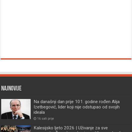
Najnovije
Na današnji dan prije 101. godine rođen Alija
Izetbegović, lider koji nije odstupao od svojih
ideala
16 sati prije
Kalesijsko ljeto 2026 | Uživanje za sve