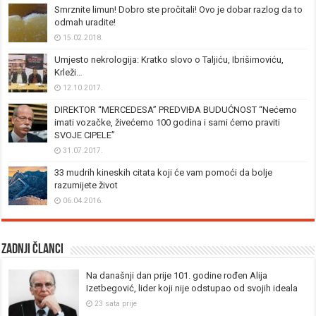
Smrznite limun! Dobro ste pročitali! Ovo je dobar razlog da to
odmah uradite!
15.02.2018.
Umjesto nekrologija: Kratko slovo o Taljiću, Ibrišimoviću,
Krleži…
12.10.2017.
DIREKTOR “MERCEDESA” PREDVIĐA BUDUĆNOST “Nećemo
imati vozačke, živećemo 100 godina i sami ćemo praviti
SVOJE CIPELE”
31.07.2017.
33 mudrih kineskih citata koji će vam pomoći da bolje
razumijete život
06.04.2016.
Zadnji članci
Na današnji dan prije 101. godine rođen Alija
Izetbegović, lider koji nije odstupao od svojih ideala
23 sata prije