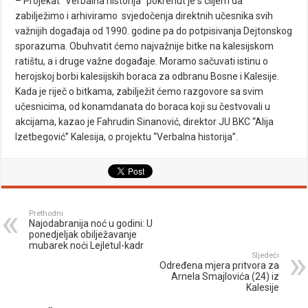
– Projekat “Verbalna historija” pokrenut je s ciljem da
zabilježimo i arhiviramo svjedočenja direktnih učesnika svih
važnijih događaja od 1990. godine pa do potpisivanja Dejtonskog
sporazuma. Obuhvatit ćemo najvažnije bitke na kalesijskom
ratištu, a i druge važne događaje. Moramo sačuvati istinu o
herojskoj borbi kalesijskih boraca za odbranu Bosne i Kalesije.
Kada je riječ o bitkama, zabilježit ćemo razgovore sa svim
učesnicima, od konamdanata do boraca koji su čestvovali u
akcijama, kazao je Fahrudin Sinanović, direktor JU BKC “Alija
Izetbegović” Kalesija, o projektu “Verbalna historija”.
Prethodni
Najodabranija noć u godini: U
ponedjeljak obilježavanje
mubarek noći Lejletul-kadr
Sljedeći
Određena mjera pritvora za
Arnela Smajlovića (24) iz
Kalesije