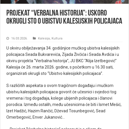
Projekat “Verbalna historija”: Uskoro
okrugli sto o ubistvu kalesijskih policajaca
16.03.2026.
Kalesija
,
Kultura
U okviru obilježavanja 34. godišnjice mučkog ubistva kalesijskih
policajaca Seada Bukvarevića, Zijada Živčića i Seada Avdića i u
okviru projekta “Verbalna historija”, JU BKC “Alija Izetbegović”
Kalesija će 26. marta 2026. godine, s početkom u 16.30 sati,
organizirati okrugli sto “Ubistvo kalesijskih policajaca”.
S različitih aspekata o ovom tragičnom događaju i mučkom
ubistvu kalesijskih policajaca govorit će učesnici i svjedoci tog
vremena i tog događaja, kolege ubijenih policajaca i članovi
porodica. Između ostalih, među učesnicima će biti i Ismet Mešić,
Izet Hadžić, Hazim Rančić, Dževad Tosunbegović, Sead
Omerbegović, Enver Jukanović…