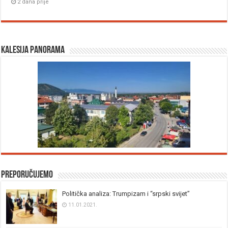
2 dana prije
Kalesija panorama
Preporučujemo
Politička analiza: Trumpizam i “srpski svijet”
11.01.2021.