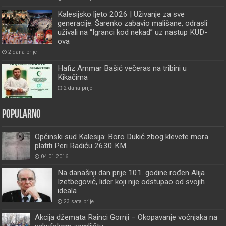
Kalesijsko ljeto 2026 | Uživanje za sve
generacije: Šarenko zabavio mališane, odrasli
uživali na “Igranci kod nekad” uz nastup KUD-
ova
2 dana prije
Hafiz Ammar Bašić večeras na tribini u
Kikačima
2 dana prije
Popularno
Općinski sud Kalesija: Boro Dukić zbog klevete mora
platiti Peri Radiću 2630 KM
04.01.2016.
Na današnji dan prije 101. godine rođen Alija
Izetbegović, lider koji nije odstupao od svojih
ideala
23 sata prije
Akcija džemata Rainci Gornji – Okopavanje voćnjaka na