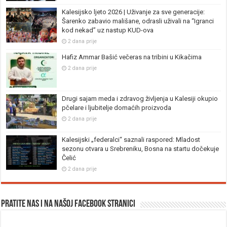
Kalesijsko ljeto 2026 | Uživanje za sve generacije:
Šarenko zabavio mališane, odrasli uživali na “Igranci
kod nekad” uz nastup KUD-ova
2 dana prije
Hafiz Ammar Bašić večeras na tribini u Kikačima
2 dana prije
Drugi sajam meda i zdravog življenja u Kalesiji okupio
pčelare i ljubitelje domaćih proizvoda
2 dana prije
Kalesijski „federalci“ saznali raspored: Mladost
sezonu otvara u Srebreniku, Bosna na startu dočekuje
Čelić
2 dana prije
Pratite nas i na našoj facebook stranici