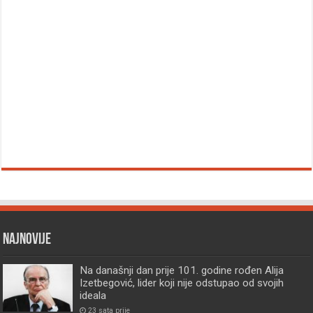
Najnovije
Na današnji dan prije 101. godine rođen Alija
Izetbegović, lider koji nije odstupao od svojih
ideala
23 sata prije