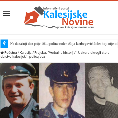
Na današnji dan prije 101. godine rođen Alija Izetbegović, lider koji nije o
Početna
/
Kalesija
/
Projekat “Verbalna historija”: Uskoro okrugli sto o
ubistvu kalesijskih policajaca