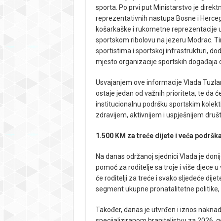
sporta. Po prvi put Ministarstvo je direk
reprezentativnih nastupa Bosne i Hercego
košarkaške i rukometne reprezentacije u
sportskom ribolovu na jezeru Modrac. T
sportistima i sportskoj infrastrukturi, 
mjesto organizacije sportskih događaja
Usvajanjem ove informacije Vlada Tuzlan
ostaje jedan od važnih prioriteta, te da ć
institucionalnu podršku sportskim kolekti
zdravijem, aktivnijem i uspješnijem društ
1.500 KM za treće dijete i veća podrš
Na danas održanoj sjednici Vlada je don
pomoć za roditelje sa troje i više djece u 
će roditelji za treće i svako sljedeće dij
segment ukupne pronatalitetne politike
Također, danas je utvrđen i iznos naknad
specijaliziranom hraniteljstvu za 2026. 