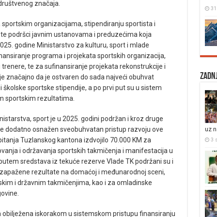
 društvenog značaja.
31
sportskim organizacijama, stipendiranju sportista i
e, te podršci javnim ustanovama i preduzećima koja
25. godine Ministarstvo za kulturu, sport i mlade
ufinansiranje programa i projekata sportskih organizacija,
i trenere, te za sufinansiranje projekata rekonstrukcije i
Zadnj
e značajno da je ostvaren do sada najveći obuhvat
 i školske sportske stipendije, a po prvi put su u sistem
im sportskim rezultatima.
istarstva, sport je u 2025. godini podržan i kroz druge
uz 
je dodatno osnažen sveobuhvatan pristup razvoju ove
 pitanja Tuzlanskog kantona izdvojilo 70.000 KM za
3 s
vanja i održavanja sportskih takmičenja i manifestacija u
 putem sredstava iz tekuće rezerve Vlade TK podržani su i
ruju zapažene rezultate na domaćoj i međunarodnoj sceni,
skim i državnim takmičenjima, kao i za omladinske
govine.
a obilježena iskorakom u sistemskom pristupu finansiranju