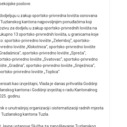
pekcijske poslove.
dodjeljuju u zakup sportsko-privredna lovišta osnovana
 Tuzlanskog kantona najpovoljnijim ponuđačima koji
zivu za dodjelu u zakup sportsko-privrednih lovišta na
ukupno 13 sportsko-privrednih lovišta, u granicama koje
 to: sportsko-privredno lovište „Zelemboj“, sportsko-
ivredno lovište „Klokotnica“, sportsko-privredno lovište
Gradašnica“, sportsko-privredno lovište „Spreča“,
portsko-privredno lovište „Svatovac“, sportsko-privredno
ište „Gradina“, sportsko-privredno lovište „Sniježnica“,
portsko-privredno lovište „Toplica“.
risati kao izvještajni, Vlada je danas prihvatila Godišnji
anskog kantona i Godišnji izvještaj o radu Kantonalnog
25. godinu.
ik o unutrašnjoj organizaciji i sistematizaciji radnih mjesta
r Tuzlanskog kantona Tuzla.
ut Javne ustanove Služba za zapošljavanje Tuzlanskog