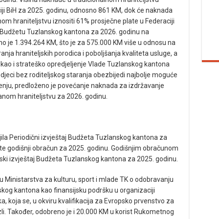
ciji BiH za 2025. godinu, odnosno 861 KM, dok će naknada
nom hraniteljstvu iznositi 61% prosječne plate u Federaciji
 Budžetu Tuzlanskog kantona za 2026. godinu na
rano je 1.394.264 KM, što je za 575.000 KM više u odnosu na
anja hraniteljskih porodica i poboljšanja kvaliteta usluge, a
 kao i strateško opredjeljenje Vlade Tuzlanskog kantona
 djeci bez roditeljskog staranja obezbijedi najbolje moguće
enju, predloženo je povećanje naknada za izdržavanje
ranom hraniteljstvu za 2026. godinu.
jila Periodični izvještaj Budžeta Tuzlanskog kantona za
te godišnji obračun za 2025. godinu. Godišnjim obračunom
ijski izvještaj Budžeta Tuzlanskog kantona za 2025. godinu.
 Ministarstva za kulturu, sport i mlade TK o odobravanju
g kantona kao finansijsku podršku u organizaciji
, koja se, u okviru kvalifikacija za Evropsko prvenstvo za
i. Također, odobreno je i 20.000 KM u korist Rukometnog