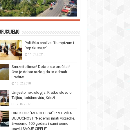
oručujemo
Politička analiza: Trumpizam i
“srpski svijet”
11.01.2021.
Smrznite limun! Dobro ste pročitali!
Ovo je dobar razlog da to odmah
uradite!
15.02.2018.
Umjesto nekrologija: Kratko slovo o
Taljiću, Ibrišimoviću, Krleži…
12.10.2017.
DIREKTOR “MERCEDESA” PREDVIĐA
BUDUĆNOST “Nećemo imati vozačke,
živećemo 100 godina i sami ćemo
praviti SVOJE CIPELE”