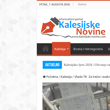
Home
PETAK , 7. AUGUSTA 2026.
Kalesija
Bosna i Hercegovina
S
Aktuelno
Kalesijsko ljeto 2026 | Uživanje z
Početna
/
Kalesija
/
Vlada TK: Za treće i svak