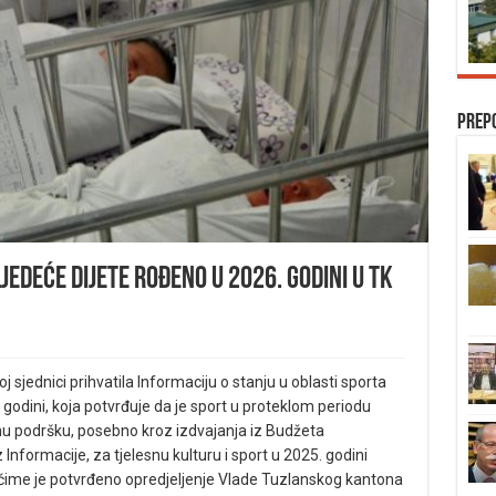
Prep
ljedeće dijete rođeno u 2026. godini u TK
sjednici prihvatila Informaciju o stanju u oblasti sporta
odini, koja potvrđuje da je sport u proteklom periodu
nu podršku, posebno kroz izdvajanja iz Budžeta
formacije, za tjelesnu kulturu i sport u 2025. godini
čime je potvrđeno opredjeljenje Vlade Tuzlanskog kantona