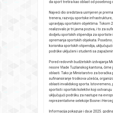
da sport tretira kao oblast od posebnog
Najveći dio sredstava usmjeren je prema 
trenera, razvoju sportske infrastruktur
upravljaju sportskim objektima. Tokom 20
realizovalo je tri javna poziva, i to za s
dodjelu sportskih stipendija za sportiste 
opremanja sportskih objekata. Posebno j
korisnika sportskih stipendija, uključujući
podrške uključeni i studenti sa zapažen
Pored redovnih budžetskih izdvajanja Min
resore Vlade Tuzlanskog kantona, čime 
oblasti. Tako je Ministarstvo za boračka
sufinansiranje troškova učešća, organizo
oblasti invalidskog sporta. Istovremeno,
sportisti i sportski kolektivi koji ostva
uključujući podršku za nastupe na evrop
reprezentativne selekcije Bosne i Herce
Informacija pokazuje i da je 2025. godin