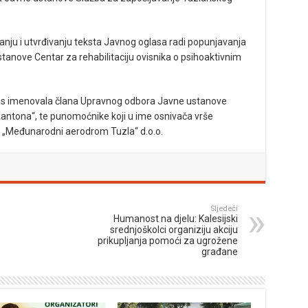
vanju i utvrđivanju teksta Javnog oglasa radi popunjavanja
tanove Centar za rehabilitaciju ovisnika o psihoaktivnim
anas imenovala člana Upravnog odbora Javne ustanove
kantona“, te punomoćnike koji u ime osnivača vrše
 „Međunarodni aerodrom Tuzla“ d.o.o.
Sljedeći
Humanost na djelu: Kalesijski
srednjoškolci organiziju akciju
prikupljanja pomoći za ugrožene
građane