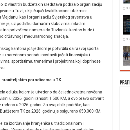
tno iz vlastitih budžetskih sredstava podržalo organizaciju
3 s
vine u Tuzli, uključujući kvalifikacione utakmice
 Mejdanu, kao i organizaciju Svjetskog prvenstva u
ime je, uz podršku domaćim klubovima, mladim
dodatno potvrđena namjera da Tuzlanski kanton bude i
 od državnog i međunarodnog značaja.
3 s
skog kantona još jednom je potvrdila da razvoj sporta
e i u narednom periodu nastaviti jačati finansijsku i
vima, sportistima, trenerima i projektima koji doprinose
vu.
ka hraniteljskim porodicama u TK
Prati
ijela odluku kojom je utvrđeno da će jednokratna novčana
visini u 2026. godini iznositi 1.500 KM, a ovo pravo ostvarit
ete rođeno u 2026. godini. Za ovaj oblik podrške, kao
, Budžetom TK za 2026. godinu je osigurano 650.000 KM.
e za izdržavanje hranjenika u tradicionalnom i
godinu. Visina naknade u tradicionalnom hraniteljstvu