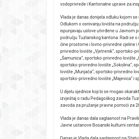
vodoprivrede i Kantonalne uprave za ins
Vlada je danas donijela odluku kojom se 
Odlukom o osnivanju lovišta na području
ispunjavaju uslove utvrđene u Javnom po
području Tuzlanskog kantona. Radi se o 
čine prostorne i lovno-privredne cjeline i
privredno lovište „Vjetrenik“, sportsko-pr
„Šamunica“, sportsko-privredno lovište „
sportsko-privredno lovište „Sokolina“, s
lovište „Munjača“, sportsko-privredno lov
sportsko-privredno lovište „Majevica“ i s
U dijelu sjednice koji bi se mogao okarakte
izvještaj o radu Pedagoškog zavoda Tuzl
zavoda za pružanje pravne pomoći za 20
Vlada je danas dala saglasnost na Praviln
Javne ustanove Bosanski kulturni centa
Danas je Vlada dala saglasnost na Stat