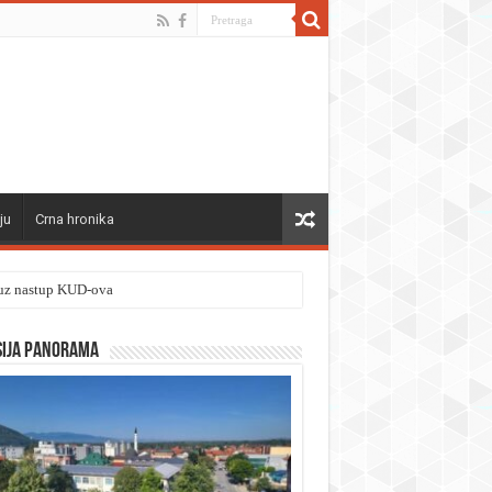
ju
Crna hronika
” uz nastup KUD-ova
sija panorama