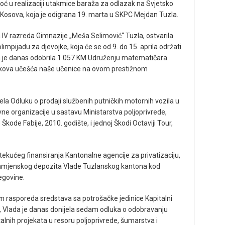
 u realizaciji utakmice baraža za odlazak na Svjetsko
Kosova, koja je odigrana 19. marta u SKPC Mejdan Tuzla.
a IV razreda Gimnazije „Meša Selimović“ Tuzla, ostvarila
pijadu za djevojke, koja će se od 9. do 15. aprila održati
a je danas odobrila 1.057 KM Udruženju matematičara
škova učešća naše učenice na ovom prestižnom
ela Odluku o prodaji službenih putničkih motornih vozila u
ne organizacije u sastavu Ministarstva poljoprivrede,
Škode Fabije, 2010. godište, i jednoj Škodi Octaviji Tour,
tekućeg finansiranja Kantonalne agencije za privatizaciju,
 namjenskog depozita Vlade Tuzlanskog kantona kod
egovine.
 rasporeda sredstava sa potrošačke jedinice Kapitalni
a, Vlada je danas donijela sedam odluka o odobravanju
alnih projekata u resoru poljoprivrede, šumarstva i