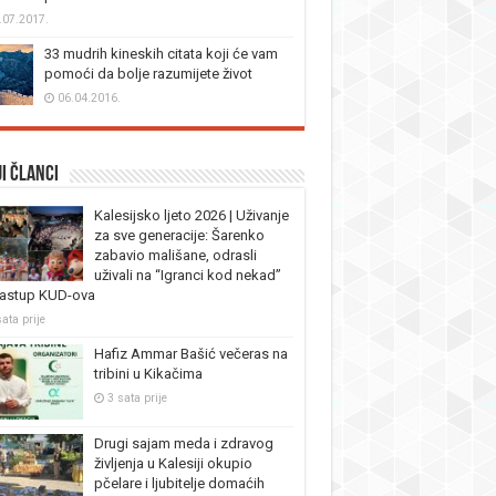
.07.2017.
33 mudrih kineskih citata koji će vam
pomoći da bolje razumijete život
06.04.2016.
i članci
Kalesijsko ljeto 2026 | Uživanje
za sve generacije: Šarenko
zabavio mališane, odrasli
uživali na “Igranci kod nekad”
nastup KUD-ova
ata prije
Hafiz Ammar Bašić večeras na
tribini u Kikačima
3 sata prije
Drugi sajam meda i zdravog
življenja u Kalesiji okupio
pčelare i ljubitelje domaćih