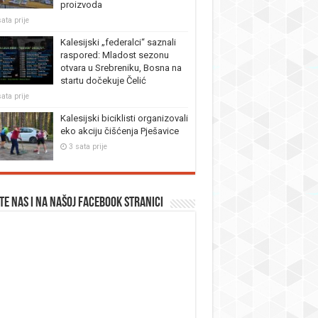
proizvoda
ata prije
Kalesijski „federalci“ saznali
raspored: Mladost sezonu
otvara u Srebreniku, Bosna na
startu dočekuje Čelić
ata prije
Kalesijski biciklisti organizovali
eko akciju čišćenja Pješavice
3 sata prije
te nas i na našoj facebook stranici