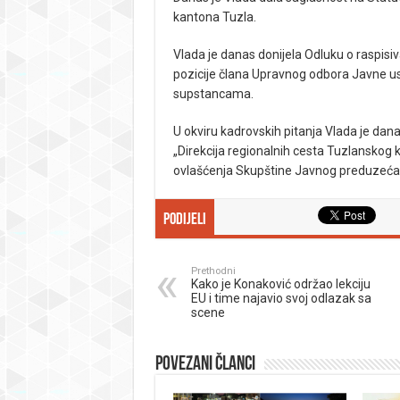
kantona Tuzla.
Vlada je danas donijela Odluku o raspisi
pozicije člana Upravnog odbora Javne us
supstancama.
U okviru kadrovskih pitanja Vlada je d
„Direkcija regionalnih cesta Tuzlanskog 
ovlašćenja Skupštine Javnog preduzeća
Podijeli
Prethodni
Kako je Konaković održao lekciju
EU i time najavio svoj odlazak sa
scene
Povezani članci