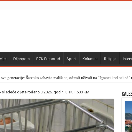
vijet
Dijaspora
BZK Preporod
Sport
Kolumna
Religija
Interv
a sve generacije: Šarenko zabavio mališane, odrasli uživali na “Igranci kod nekad
o sljedeće dijete rođeno u 2026. godini u TK 1.500 KM
Kale