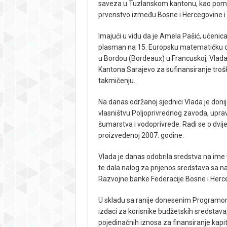
saveza u Tuzlanskom kantonu, kao pomoć
prvenstvo između Bosne i Hercegovine i 
Imajući u vidu da je Amela Pašić, učenic
plasman na 15. Europsku matematičku olim
u Bordou (Bordeaux) u Francuskoj, Vlad
Kantona Sarajevo za sufinansiranje tro
takmičenju.
Na danas održanoj sjednici Vlada je donij
vlasništvu Poljoprivrednog zavoda, uprav
šumarstva i vodoprivrede. Radi se o dvije 
proizvedenoj 2007. godine.
Vlada je danas odobrila sredstva na ime 
te dala nalog za prijenos sredstava sa
Razvojne banke Federacije Bosne i Herc
U skladu sa ranije donesenim Programom
izdaci za korisnike budžetskih sredstav
pojedinačnih iznosa za finansiranje kapit