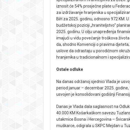
iznosit će 54% prosječne plate u Federa
za izdržavanje hranjenika u specijalizira
BiH za 2025. godinu, odnosno 972 KM. U
budžetskoj poziciji „hraniteljstvo“ plani
2025. godinu. U cilju unapređenja finansir
imajući u vidu povećanje troškova života
da, shodno Konvenciji o pravima djeteta,
uslove da odrastaju u porodičnom okruž
hranjenika u tradicionalnom i specijalizi
Ostale odluke
Na danas održanoj sjednici Vlada je usvo
period januar – decembar 2025. godine, 
usvojen je konsolidovani godišnji Finans
Danas je Vlada dala saglasnost na Odluku
40.000 KM Košarkaškom savezu Tuzlansko
utakmice Bosna i Hercegovina – Švicarska
muškarce, odigrala u SKPC Mejdan u Tuzl