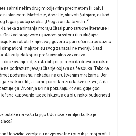
te sakriti nekim drugim odjevnim predmetom ili, čak, i
i planinom. Možete je, donekle, skrivati šutnjom, ali kad-
bog toga i postoji izreka: „Progovori da te vidim.“
da neka zanimanja moraju čitati puno stručne literature i
. Oni kad progovore u javnom prostoru ili ih slučajno
ričaju kao roboti. Iz njihovog govora u par rečenica se sazna
i simpatični, majstori su svog zanata i ne moraju čitati
. Ali za ljude koji su profesionalno vezani za
be, obrazovanje itd, zaista bih preporučio da dnevno makar
nje ne podrazumijevaju čitanje objava sa fejsbuka. Tako će
 predmet podsmijeha, nekada i na društvenim mrežama. Jer
 da ga zna koristiti, a samo pametan zna kakve se sve, čak i
spektuje ga. Životinja uči na pokušaju, čovjek, gdje god
e jeftino kupovanje tuđeg iskustva da bi u nekoj budućnosti
ke publike na vašu knjigu Udovičke zemlje i koliko je
talaca?
an Udovičke zemlje su nevjerovatne i pun ih je moj profil. I