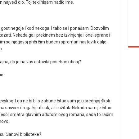
en najveći dio. Toj teki nisam nadio ime.
gost negdje i kod nekoga. I tako se i ponašam. Dozvolim
zati. Nekada ga i prekinem bez izvinjenja i one isprane i
atim se njegovoj priči čim budem spreman nastaviti dalje.
o.
jna, da je na vas ostavila poseban uticaj?
no.
kog. I da ne bi bilo zabune čitao sam je u srednjoj školi
ma sasvim drugačiji utisak, ali i užitak. Nekada sam je čitao
ofesor smatra glavnim adutom ovog romana, sada to radim
novo.
isu članovi biblioteke?