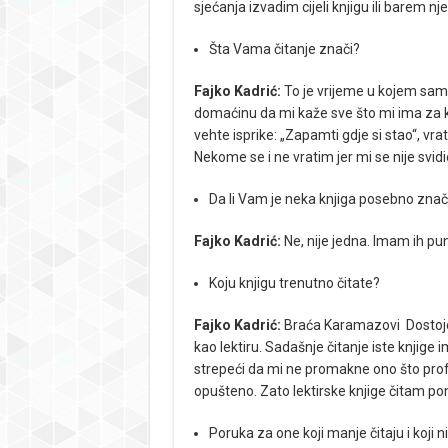
sjećanja izvadim cijeli knjigu ili barem nj
Šta Vama čitanje znači?
Fajko Kadrić:
To je vrijeme u kojem sam 
domaćinu da mi kaže sve što mi ima za ka
vehte isprike: „Zapamti gdje si stao“, vr
Nekome se i ne vratim jer mi se nije svidi
Da li Vam je neka knjiga posebno znača
Fajko Kadrić:
Ne, nije jedna. Imam ih pu
Koju knjigu trenutno čitate?
Fajko Kadrić:
Braća Karamazovi Dostojevs
kao lektiru. Sadašnje čitanje iste knjige i
strepeći da mi ne promakne ono što pr
opušteno. Zato lektirske knjige čitam po
Poruka za one koji manje čitaju i koji n