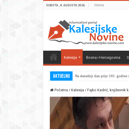
Home
SUBOTA , 8. AUGUSTA 2026.
Kalesija
Bosna i Hercegovina
S
Aktuelno
Na današnji dan prije 101. godine r
Početna
/
Kalesija
/
Fajko Kadrić, književnik k