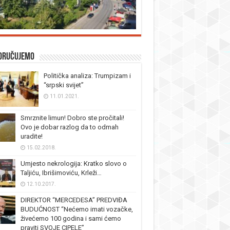
oručujemo
Politička analiza: Trumpizam i
“srpski svijet”
11.01.2021.
Smrznite limun! Dobro ste pročitali!
Ovo je dobar razlog da to odmah
uradite!
15.02.2018.
Umjesto nekrologija: Kratko slovo o
Taljiću, Ibrišimoviću, Krleži…
12.10.2017.
DIREKTOR “MERCEDESA” PREDVIĐA
BUDUĆNOST “Nećemo imati vozačke,
živećemo 100 godina i sami ćemo
praviti SVOJE CIPELE”