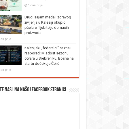
1 dan prije
Drugi sajam meda i zdravog
življenja u Kalesiji okupio
pčelare i ljubitelje domaćih
proizvoda
dan prije
Kalesijski „federalci“ saznali
raspored: Mladost sezonu
otvara u Srebreniku, Bosna na
startu dočekuje Čelić
dan prije
te nas i na našoj facebook stranici