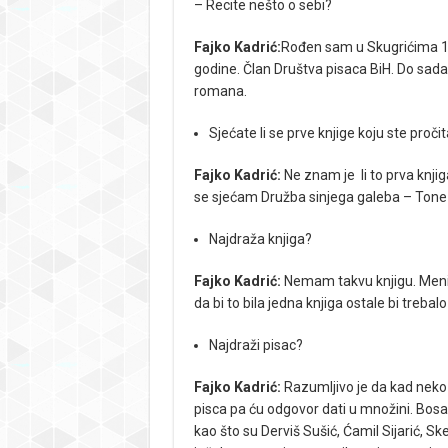
– Recite nešto o sebi?
Fajko Kadrić:
Rođen sam u Skugrićima 196
godine. Član Društva pisaca BiH. Do sada o
romana.
Sjećate li se prve knjige koju ste pročit
Fajko Kadrić:
Ne znam je li to prva knjiga 
se sjećam Družba sinjega galeba – Tone S
Najdraža knjiga?
Fajko Kadrić:
Nemam takvu knjigu. Meni s
da bi to bila jedna knjiga ostale bi trebalo
Najdraži pisac?
Fajko Kadrić:
Razumljivo je da kad neko
pisca pa ću odgovor dati u množini. Bosa
kao što su Derviš Sušić, Ćamil Sijarić, S