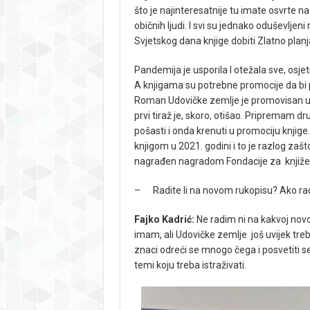
što je najinteresatnije tu imate osvrte n
običnih ljudi. I svi su jednako oduševl
Svjetskog dana knjige dobiti Zlatno plan
Pandemija je usporila I otežala sve, osjet
A knjigama su potrebne promocije da bi pr
Roman Udovičke zemlje je promovisan u Ka
prvi tiraž je, skoro, otišao. Pripremam 
pošasti i onda krenuti u promociju knji
knjigom u 2021. godini i to je razlog za
nagrađen nagradom Fondacije za knjiže
– Radite li na novom rukopisu? Ako radi
Fajko Kadrić:
Ne radim ni na kakvoj novoj
imam, ali Udovičke zemlje još uvijek tr
znaci odreći se mnogo čega i posvetiti s
temi koju treba istraživati.