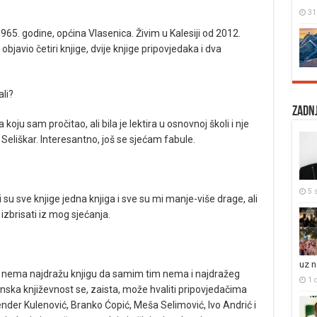
31
5. godine, općina Vlasenica. Živim u Kalesiji od 2012.
bjavio četiri knjige, dvije knjige pripovjedaka i dva
ali?
Zadnj
koju sam pročitao, ali bila je lektira u osnovnoj školi i nje
eliškar. Interesantno, još se sjećam fabule.
5 s
u sve knjige jedna knjiga i sve su mi manje-više drage, ali
 izbrisati iz mog sjećanja.
uz 
 nema najdražu knjigu da samim tim nema i najdražeg
1 
nska književnost se, zaista, može hvaliti pripovjedačima
kender Kulenović, Branko Ćopić, Meša Selimović, Ivo Andrić i