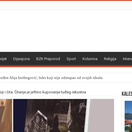
vijet
Dijaspora
BZK Preporod
Sport
Kolumna
Religija
Interv
ođen Alija Izetbegović, lider koji nije odstupao od svojih ideala
oji i čita: Čitanje je jeftino kupovanje tuđeg iskustva
Kale