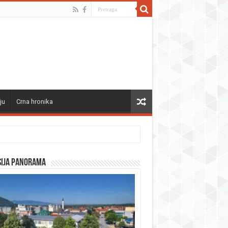
ju
Crna hronika
sija panorama