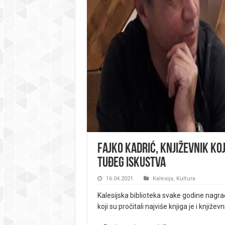
Fajko Kadrić, književnik koji
tuđeg iskustva
16.04.2021.
Kalesija
,
Kultura
Kalesijska biblioteka svake godine nagr
koji su pročitali najviše knjiga je i knjiže