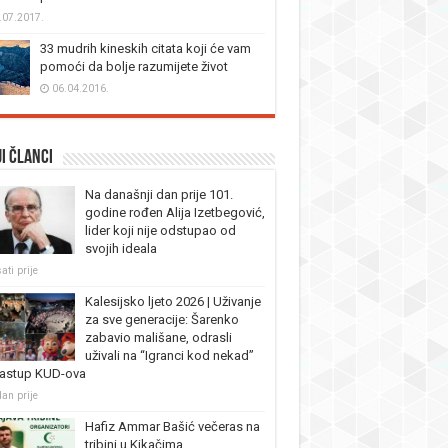
.07.2017.
33 mudrih kineskih citata koji će vam
pomoći da bolje razumijete život
06.04.2016.
i članci
Na današnji dan prije 101.
godine rođen Alija Izetbegović,
lider koji nije odstupao od
svojih ideala
ati prije
Kalesijsko ljeto 2026 | Uživanje
za sve generacije: Šarenko
zabavio mališane, odrasli
uživali na “Igranci kod nekad”
nastup KUD-ova
dan prije
Hafiz Ammar Bašić večeras na
tribini u Kikačima