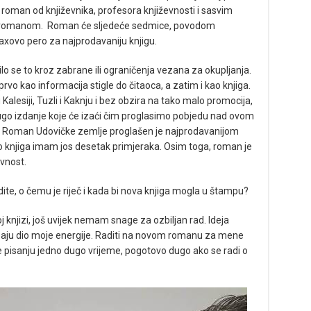
a roman od književnika, profesora književnosti i sasvim
jeni romanom. Roman će sljedeće sedmice, povodom
jaxovo pero za najprodavaniju knjigu.
ilo se to kroz zabrane ili ograničenja vezana za okupljanja.
vo kao informacija stigle do čitaoca, a zatim i kao knjiga.
lesiji, Tuzli i Kaknju i bez obzira na tako malo promocija,
drugo izdanje koje će izaći čim proglasimo pobjedu nad ovom
ge. Roman Udovičke zemlje proglašen je najprodavanijom
što knjiga imam jos desetak primjeraka. Osim toga, roman je
vnost.
te, o čemu je riječ i kada bi nova knjiga mogla u štampu?
 knjizi, još uvijek nemam snage za ozbiljan rad. Ideja
ebaju dio moje energije. Raditi na novom romanu za mene
e pisanju jedno dugo vrijeme, pogotovo dugo ako se radi o