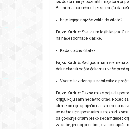
još dosta manje poznatih majstora pripov
Bosni ima budućnost jer se među današnj
Koje knjige najviše volite da čitate?.
Fajko Kadrić:
Sve, osim loših knjiga. O
na naše i domaće klasike.
Kada obično čitate?
Fajko Kadrić:
Kad god imam vremena za t
dok nekog ili nešto čekam i uveče pred 
Vodite li evidenciju i zabilješke o pro
Fajko Kadrić:
Davno mi se pojavila potre
knjigu koju sam nedavno čitao. Počeo sam 
ali me on nije spriječio da svremena na 
se nešto učini poznatim u toj knizi, kon
da godišnje čitam preko sedamdeset knji
za sebe, jednoj posebnoj svesci napišem 