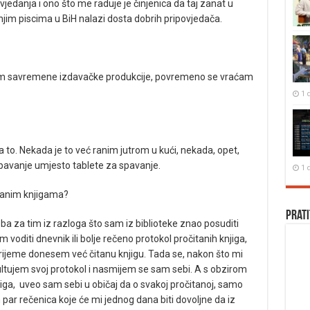
jedanja i ono što me raduje je činjenica da taj zanat u
im piscima u BiH nalazi dosta dobrih pripovjedača.
sim savremene izdavačke produkcije, povremeno se vraćam
1 
o. Nekada je to već ranim jutrom u kući, nekada, opet,
spavanje umjesto tablete za spavanje.
1 
čitanim knjigama?
Prati
ba za tim iz razloga što sam iz biblioteke znao posuditi
voditi dnevnik ili bolje rečeno protokol pročitanih knjiga,
vrijeme donesem već čitanu knjigu. Tada se, nakon što mi
sultujem svoj protokol i nasmijem se sam sebi. A s obzirom
ga, uveo sam sebi u običaj da o svakoj pročitanoj, samo
par rečenica koje će mi jednog dana biti dovoljne da iz