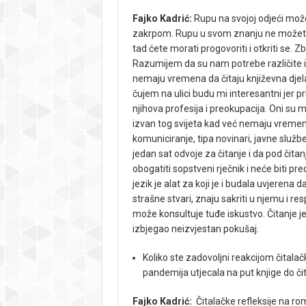
Fajko Kadrić:
Rupu na svojoj odjeći može
zakrpom. Rupu u svom znanju ne možete n
tad ćete morati progovoriti i otkriti se. Z
Razumijem da su nam potrebe različite i 
nemaju vremena da čitaju književna djela
čujem na ulici budu mi interesantni jer p
njihova profesija i preokupacija. Oni su m
izvan tog svijeta kad već nemaju vremena
komuniciranje, tipa novinari, javne služ
jedan sat odvoje za čitanje i da pod čita
obogatiti sopstveni rječnik i neće biti
jezik je alat za koji je i budala uvjerena
strašne stvari, znaju sakriti u njemu i re
može konsultuje tuđe iskustvo. Čitanje j
izbjegao neizvjestan pokušaj.
Koliko ste zadovoljni reakcijom čitalač
pandemija utjecala na put knjige do či
Fajko Kadrić:
Čitalačke refleksije na rom