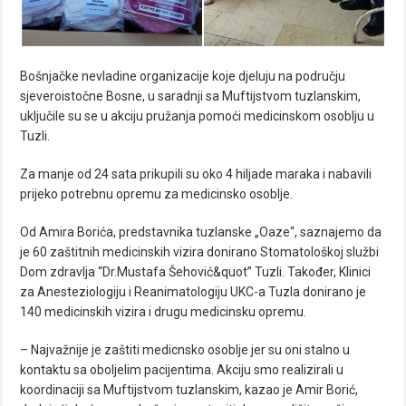
Bošnjačke nevladine organizacije koje djeluju na području
sjeveroistočne Bosne, u saradnji sa Muftijstvom tuzlanskim,
uključile su se u akciju pružanja pomoći medicinskom osoblju u
Tuzli.
Za manje od 24 sata prikupili su oko 4 hiljade maraka i nabavili
prijeko potrebnu opremu za medicinsko osoblje.
Od Amira Borića, predstavnika tuzlanske „Oaze“, saznajemo da
je 60 zaštitnih medicinskih vizira donirano Stomatološkoj službi
Dom zdravlja “Dr.Mustafa Šehović&quot” Tuzli. Također, Klinici
za Anesteziologiju i Reanimatologiju UKC-a Tuzla donirano je
140 medicinskih vizira i drugu medicinsku opremu.
– Najvažnije je zaštiti medicnsko osoblje jer su oni stalno u
kontaktu sa oboljelim pacijentima. Akciju smo realizirali u
koordinaciji sa Muftijstvom tuzlanskim, kazao je Amir Borić,