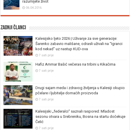
razumijete život
06.04.2016.
Zadnji članci
Kalesijsko ljeto 2026 | Uživanje za sve generacije:
Šarenko zabavio mališane, odrasli uživali na “Igranci
kod nekad” uz nastup KUD-ova
7 sati prije
Hafiz Ammar Bašić večeras na tribini u Kikačima
7 sati prije
Drugi sajam meda i zdravog življenja u Kalesiji okupio
pčelare i ljubitelje domaćih proizvoda
7 sati prije
Kalesijski „federalci“ saznali raspored: Mladost
sezonu otvara u Srebreniku, Bosna na startu dočekuje
Čelić
7 sati prije