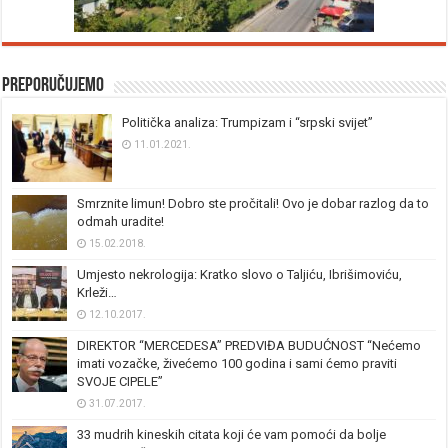
Preporučujemo
Politička analiza: Trumpizam i “srpski svijet”
11.01.2021.
Smrznite limun! Dobro ste pročitali! Ovo je dobar razlog da to
odmah uradite!
15.02.2018.
Umjesto nekrologija: Kratko slovo o Taljiću, Ibrišimoviću,
Krleži…
12.10.2017.
DIREKTOR “MERCEDESA” PREDVIĐA BUDUĆNOST “Nećemo
imati vozačke, živećemo 100 godina i sami ćemo praviti
SVOJE CIPELE”
31.07.2017.
33 mudrih kineskih citata koji će vam pomoći da bolje