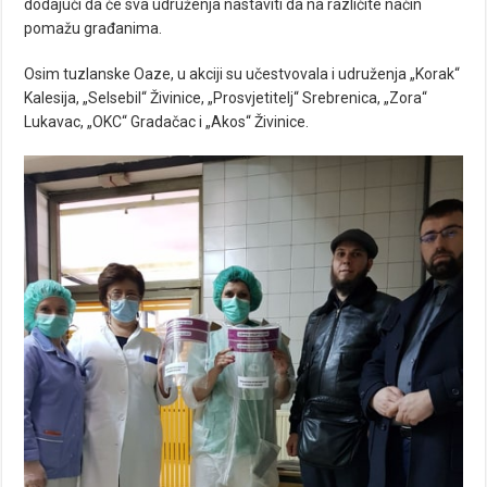
dodajući da će sva udruženja nastaviti da na različite način
pomažu građanima.
Osim tuzlanske Oaze, u akciji su učestvovala i udruženja „Korak“
Kalesija, „Selsebil“ Živinice, „Prosvjetitelj“ Srebrenica, „Zora“
Lukavac, „OKC“ Gradačac i „Akos“ Živinice.