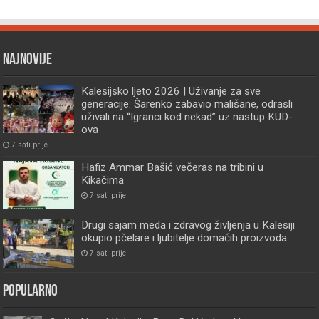
Najnovije
Kalesijsko ljeto 2026 | Uživanje za sve
generacije: Šarenko zabavio mališane, odrasli
uživali na “Igranci kod nekad” uz nastup KUD-
ova
7 sati prije
Hafiz Ammar Bašić večeras na tribini u
Kikačima
7 sati prije
Drugi sajam meda i zdravog življenja u Kalesiji
okupio pčelare i ljubitelje domaćih proizvoda
7 sati prije
Popularno