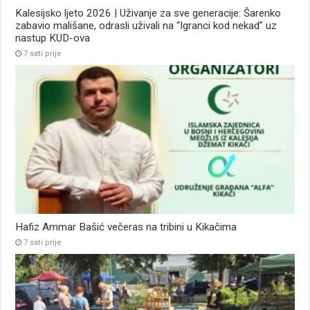
Kalesijsko ljeto 2026 | Uživanje za sve generacije: Šarenko
zabavio mališane, odrasli uživali na “Igranci kod nekad” uz
nastup KUD-ova
7 sati prije
Hafiz Ammar Bašić večeras na tribini u Kikačima
7 sati prije